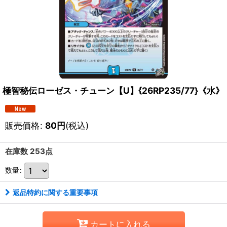
極智秘伝ローゼス・チューン【U】{26RP235/77}《水》
販売価格
:
80
円
(税込)
在庫数 253点
数量
:
返品特約に関する重要事項
カートに入れる