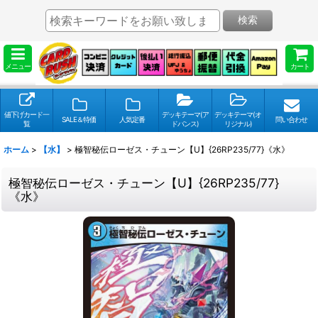
検索
メニュー
カート
値下げカード一
デッキテーマ(ア
デッキテーマ(オ
SALE＆特価
人気定番
問い合わせ
覧
ドバンス)
リジナル)
ホーム
>
【水】
>
極智秘伝ローゼス・チューン【U】{26RP235/77}《水》
極智秘伝ローゼス・チューン【U】{26RP235/77}
《水》