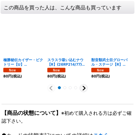
この商品を買った人は、こんな商品も買っています
極勝秘伝カイザー・ビク
スラスラ吸い込むナウ
獣音類武士目グローバ
トリー【U】
【R】{26RP214/77}
ル・ステージ【R】
{26RP247/77}《自然》
《水》
{26RP227/77}《多》
80
円
(税込)
80
円
(税込)
80
円
(税込)
【商品の状態について】
※初めて購入される方は必ずご確
認下さい。