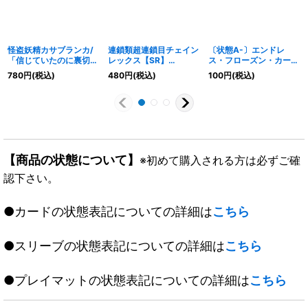
怪盗妖精カサブランカ/
連鎖類超連鎖目チェイン
〔状態A-〕エンドレ
「信じていたのに裏切ら
レックス【SR】
ス・フローズン・カーニ
れるなんて！」【U】
{EX0216/84}《自然》
バル【VR】
780
円
(税込)
480
円
(税込)
100
円
(税込)
{25EX3TF27/TF40}
{24EX132/89}《多》
《多》
【商品の状態について】
※初めて購入される方は必ずご確
認下さい。
●カードの状態表記についての詳細は
こちら
●スリーブの状態表記についての詳細は
こちら
●プレイマットの状態表記についての詳細は
こちら