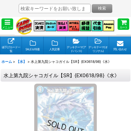
検索
メニュー
カート
値下げカード一
デッキテーマ(ア
デッキテーマ(オ
SALE＆特価
人気定番
問い合わせ
覧
ドバンス)
リジナル)
ホーム
>
【水】
>
水上第九院シャコガイル【SR】{EX0618/98}《水》
水上第九院シャコガイル【SR】{EX0618/98}《水》