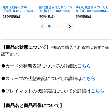
超奇天烈ギャブル
病に魅せられたヤミイシ
終わり無き月々のトリヒ
【SR】{EX12S6/S20}
ャ【R】{RP1621/95}
キ【C】{RP1686/95}
《水》
《多》
《多》
280
円
(税込)
50
円
(税込)
50
円
(税込)
【商品の状態について】
※初めて購入される方は必ずご確
認下さい。
●カードの状態表記についての詳細は
こちら
●スリーブの状態表記についての詳細は
こちら
●プレイマットの状態表記についての詳細は
こちら
【商品名と商品画像について】