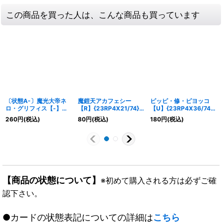
この商品を買った人は、こんな商品も買っています
〔状態A-〕魔光大帝ネ
魔鎧天アカフェシー
ピッピ・修・ピヨッコ
ロ・グリフィス【-】
【R】{23RP4X21/74}
【U】{23RP4X36/74}
{EX1550/50}《多》
《火》
《火》
260
円
(税込)
80
円
(税込)
180
円
(税込)
【商品の状態について】
※初めて購入される方は必ずご確
認下さい。
●カードの状態表記についての詳細は
こちら