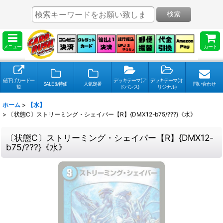
検索
メニュー
カート
値下げカード一
デッキテーマ(ア
デッキテーマ(オ
SALE＆特価
人気定番
問い合わせ
覧
ドバンス)
リジナル)
ホーム
>
【水】
>
〔状態C〕ストリーミング・シェイパー【R】{DMX12-b75/???}《水》
〔状態C〕ストリーミング・シェイパー【R】{DMX12-
b75/???}《水》