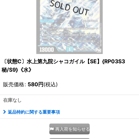
〔状態C〕水上第九院シャコガイル【SE】{RP03S3
秘/S9}《水》
販売価格
:
580
円
(税込)
在庫なし
返品特約に関する重要事項
再入荷を知らせる