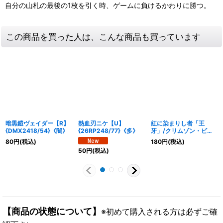
自分の山札の最後の1枚を引く時、ゲームに負けるかわりに勝つ。
この商品を買った人は、こんな商品も買っています
暗黒鎧ヴェイダー【R】
熱血刃ニケ【U】
紅に染まりし者「王
{DMX2418/54}《闇》
{26RP248/77}《多》
牙」/クリムゾン・ビク
トリー【SR】
80
円
(税込)
180
円
(税込)
{EX12S13/S20}《火》
50
円
(税込)
【商品の状態について】
※初めて購入される方は必ずご確