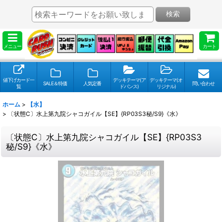
検索
メニュー
カート
値下げカード一
デッキテーマ(ア
デッキテーマ(オ
SALE＆特価
人気定番
問い合わせ
覧
ドバンス)
リジナル)
ホーム
>
【水】
>
〔状態C〕水上第九院シャコガイル【SE】{RP03S3秘/S9}《水》
〔状態C〕水上第九院シャコガイル【SE】{RP03S3
秘/S9}《水》