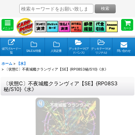
検索
メニュー
カート
値下げカード一
デッキテーマ(ア
デッキテーマ(オ
SALE＆特価
人気定番
問い合わせ
覧
ドバンス)
リジナル)
ホーム
>
【水】
>
〔状態C〕不夜城艦クランヴィア【SE】{RP08S3秘/S10}《水》
〔状態C〕不夜城艦クランヴィア【SE】{RP08S3
秘/S10}《水》