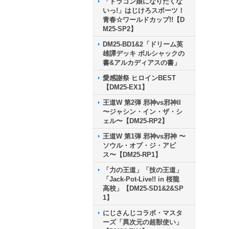
「ドラゴン娘になりたくな
いっ!」はじけろスポーツ！
青春☆ワールドカップ!!【D
M25-SP2】
DM25-BD1&2「ドリーム英
雄譚デッキ ボルシャックの
書&アルカディアスの書」
愛感謝祭 ヒロインBEST
【DM25-EX1】
王道W 第2弾 邪神vs邪神II
〜ジャシン・イン・ザ・シ
ェル〜【DM25-RP2】
王道W 第1弾 邪神vs邪神 〜
ソウル・オブ・ジ・アビ
ス〜【DM25-RP1】
「力の王道」「技の王道」
「Jack-Pot-Live!! in 桜龍
高校」【DM25-SD1&2&SP
1】
にじさんじコラボ・マスタ
ーズ「異次元の超獣使い」