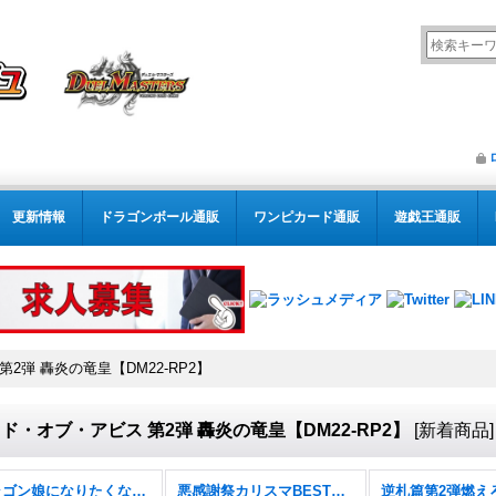
更新情報
ドラゴンボール通販
ワンピカード通販
遊戯王通販
2弾 轟炎の竜皇【DM22-RP2】
ド・オブ・アビス 第2弾 轟炎の竜皇【DM22-RP2】
[
新着商品
]
ドラゴン娘になりたくないっ！ 文化祭だョ！全員集合!!ドラ娘100％パック【DM26-EX3】
悪感謝祭カリスマBEST【DM26-EX2】