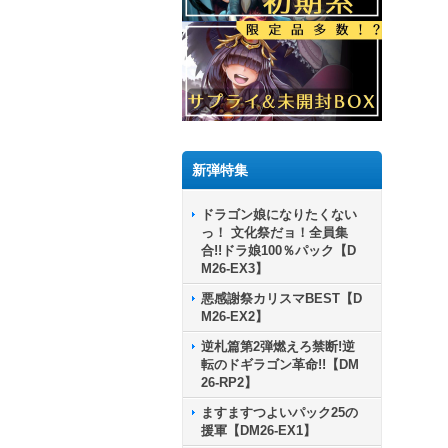
新弾特集
ドラゴン娘になりたくない
っ！ 文化祭だョ！全員集
合!!ドラ娘100％パック【D
M26-EX3】
悪感謝祭カリスマBEST【D
M26-EX2】
逆札篇第2弾燃えろ禁断!逆
転のドギラゴン革命!!【DM
26-RP2】
ますますつよいパック25の
援軍【DM26-EX1】