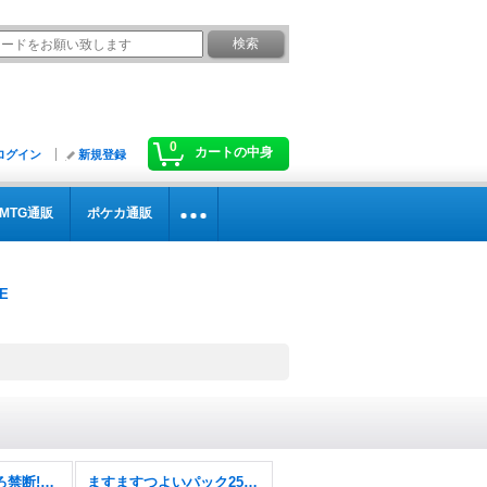
0
カートの中身
ログイン
新規登録
MTG通販
ポケカ通販
逆札篇第2弾燃えろ禁断!逆転のドギラゴン革命!!【DM26-RP2】
ますますつよいパック25の援軍【DM26-EX1】