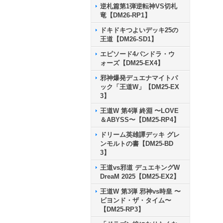
逆札篇第1弾逆転神VS切札
竜【DM26-RP1】
ドキドキつよいデッキ25の
王道【DM26-SD1】
エピソード4パンドラ・ウ
ォーズ【DM25-EX4】
邪神爆発デュエナマイトパ
ック「王道W」【DM25-EX
3】
王道W 第4弾 終淵 〜LOVE
＆ABYSS〜【DM25-RP4】
ドリーム英雄譚デッキ グレ
ンモルトの書【DM25-BD
3】
王道vs邪道 デュエキングW
DreaM 2025【DM25-EX2】
王道W 第3弾 邪神vs時皇 〜
ビヨンド・ザ・タイム〜
【DM25-RP3】