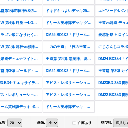
逆札篇第1弾逆転神VS切札竜【DM26-RP1】
ドキドキつよいデッキ25の王道【DM26-SD1】
王道W 第4弾 終淵 〜LOVE＆ABYSS〜【DM25-RP4】
ドリーム英雄譚デッキ グレンモルトの書【DM25-BD3】
「ドラゴン娘になりたくないっ!」はじけろスポーツ！青春☆ワールドカップ!!【DM25-SP2】
DM25-BD1&2「ドリーム英雄譚デッキ ボルシャックの書&アルカディアスの書」
王道W 第1弾 邪神vs邪神 〜ソウル・オブ・ジ・アビス〜【DM25-RP1】
「力の王道」「技の王道」「Jack-Pot-Live!! in 桜龍高校」【DM25-SD1&2&SP1】
刺激爆発デュエナマイトパック【DM24-EX3】
王道篇 第4弾 悪魔神、復活【DM24-RP4】
王道篇 第3弾 ゴールド・オブ・ハイパーエンジェル【DM24-RP3】
DM24-BD1&2「ドリーム英雄譚デッキ ドギラゴンの書&ジョニーの書」
DM23-BD4~7 エキサイティング・デュエパ・デッキ
アビス・レボリューション 第4弾 竜皇神爆輝【DM23-RP4】
アビス・レボリューション 第2弾 忍邪乱武【DM23-RP2】
アビス・レボリューション 第1弾 双竜戦記【DM23-RP1】
ドリーム英雄譚デッキ ボルシャックの書【DM25-BD1】
ドリーム英雄譚デッキ アルカディアスの書【DM25-BD2】
示数
:
画像
:
並び順
:
在庫あり