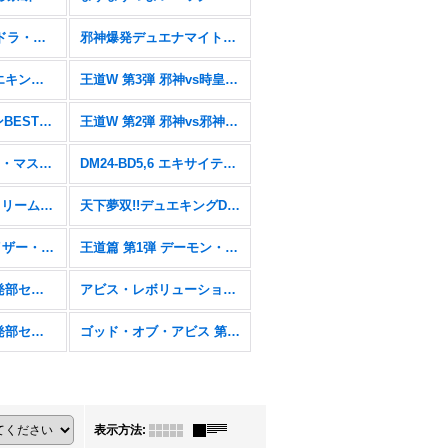
エピソード4パンドラ・ウォーズ【DM25-EX4】
邪神爆発デュエナマイトパック「王道W」【DM25-EX3】
王道vs邪道 デュエキングWDreaM 2025【DM25-EX2】
王道W 第3弾 邪神vs時皇 〜ビヨンド・ザ・タイム〜【DM25-RP3】
愛感謝祭 ヒロインBEST【DM25-EX1】
王道W 第2弾 邪神vs邪神II 〜ジャシン・イン・ザ・シェル〜【DM25-RP2】
にじさんじコラボ・マスターズ「異次元の超獣使い」【DM24-EX4】
DM24-BD5,6 エキサイティング・デュエパ・デッキ「アセビと異世界フェアリーたち」&「ツラトゥストラは水晶と語らう」
DM24-BD3&4「ドリーム英雄譚デッキ モモキングの書&ナイトメア黙示録デッキ バロムの章」
天下夢双!!デュエキングDreaM 2024【DM24-EX2】
王道篇 第2弾 カイザー・オブ・ハイパードラゴン【DM24-RP2】
王道篇 第1弾 デーモン・オブ・ハイパームーン【DM24-RP1】
DM23BD-2&3 開発部セレクションデッキ「火闇邪王門」& 「水闇自然ハンデス」
アビス・レボリューション 第3弾 魔覇革命【DM23-RP3】
DM22-BD2&3 開発部セレクションデッキ「光水火鬼羅.Star」& 「7軸ガチロボ」
ゴッド・オブ・アビス 第2弾 轟炎の竜皇【DM22-RP2】
表示方法
: