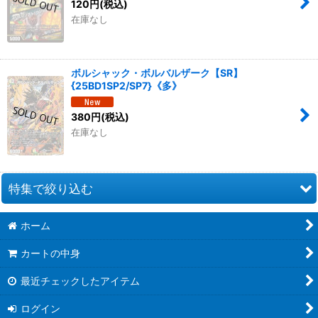
120
円
(税込)
在庫なし
ボルシャック・ボルバルザーク【SR】
{25BD1SP2/SP7}《多》
380
円
(税込)
在庫なし
特集で絞り込む
ホーム
ドラゴン娘になりたくないっ！ 文化祭だョ！全員集合!!ドラ娘
100％パック【DM26-EX3】
カートの中身
悪感謝祭カリスマBEST【DM26-EX2】
最近チェックしたアイテム
逆札篇第2弾燃えろ禁断!逆転のドギラゴン革命!!【DM26-RP2】
ログイン