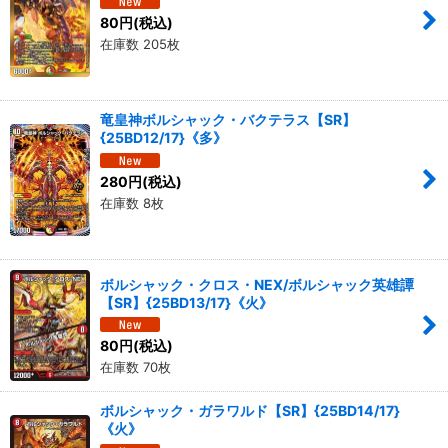
80
円
(税込)
在庫数 205枚
絞り込む
竜皇神ボルシャック・バクテラス【SR】
{25BD12/17}《多》
280
円
(税込)
在庫数 8枚
ボルシャック・クロス・NEX/ボルシャック英雄譚
【SR】{25BD13/17}《火》
80
円
(税込)
在庫数 70枚
ボルシャック・ガラワルド【SR】{25BD14/17}
《火》