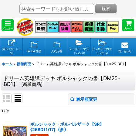
検索
メニュー
カート
値下げカード一
デッキテーマ(ア
デッキテーマ(オ
SALE＆特価
人気定番
問い合わせ
覧
ドバンス)
リジナル)
ホーム
>
新着商品
>
ドリーム英雄譚デッキ ボルシャックの書【DM25-BD1】
ドリーム英雄譚デッキ ボルシャックの書【DM25-
BD1】
[
新着商品
]
表示順変更
閉じる
17
件
表示数
:
ボルシャック・ボルバルザーク【SR】
{25BD11/17}《多》
並び順
: