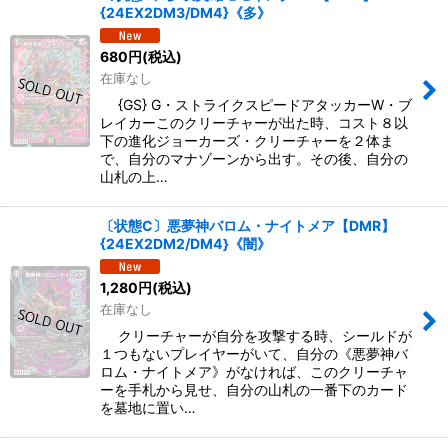
{24EX2DM3/DM4}《多》
680
円
(税込)
在庫なし
{GS} G・ストライクスピードアタッカーW・ブ
レイカーこのクリーチャーが出た時、コスト８以
下の進化ジョーカーズ・クリーチャーを２体ま
で、自分のマナゾーンから出す。その後、自分の
山札の上…
〔状態C〕悪夢神バロム・ナイトメア【DMR】
{24EX2DM2/DM4}《闇》
1,280
円
(税込)
在庫なし
クリーチャーが自分を攻撃する時、シールドが
１つもないプレイヤーがいて、自分の《悪夢神バ
ロム・ナイトメア》がなければ、このクリーチャ
ーを手札から見せ、自分の山札の一番下のカード
を墓地に置い…