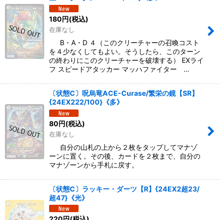
180
円
(税込)
在庫なし
B・A・D ４（このクリーチャーの召喚コスト
を４少なくしてもよい。そうしたら、このターン
の終わりにこのクリーチャーを破壊する） EXライ
フ スピードアタッカー マッハファイター …
〔状態C〕呪烏竜ACE-Curase/繁栄の鏡【SR】
{24EX222/100}《多》
80
円
(税込)
在庫なし
自分の山札の上から２枚をタップしてマナゾ
ーンに置く。その後、カードを２枚まで、自分の
マナゾーンから手札に戻す。
〔状態C〕ラッキー・ダーツ【R】{24EX2超23/
超47}《光》
220
円
(税込)