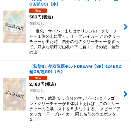
G3/超G9}《水》
580
円
(税込)
在庫なし
進化：サイバーまたはオリジンの、クリーチ
ャー１体の上に置く。 T・ブレイカー このクリー
チャーが出た時、自分の他のクリーチャーをすべ
て、好きな順序で山札の下に置く。その後、自分
の山…
〔状態B〕夢双龍覇モルトDREAM【SR】{24EX2
超G5/超G9}《火》
2,180
円
(税込)
在庫なし
龍マナ武装 ５：自分のマナゾーンにドラゴ
ン・クリーチャーが５体以上あれば、このクリー
チャーの召喚コストを５少なくする。 スピードア
タッカー T・ブレイカー 同じ名前のウエポンを
２…