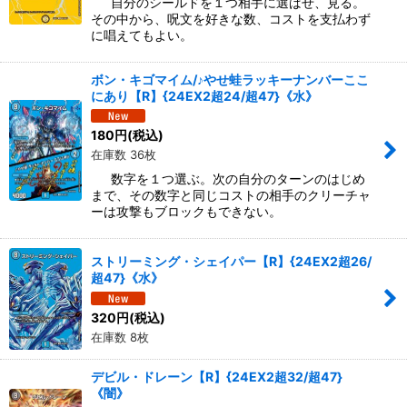
自分のシールドを１つ相手に選ばせ、見る。
その中から、呪文を好きな数、コストを支払わず
に唱えてもよい。
ボン・キゴマイム/♪やせ蛙ラッキーナンバーここ
にあり【R】{24EX2超24/超47}《水》
180
円
(税込)
在庫数 36枚
数字を１つ選ぶ。次の自分のターンのはじめ
まで、その数字と同じコストの相手のクリーチャ
ーは攻撃もブロックもできない。
ストリーミング・シェイパー【R】{24EX2超26/
超47}《水》
320
円
(税込)
在庫数 8枚
デビル・ドレーン【R】{24EX2超32/超47}
《闇》