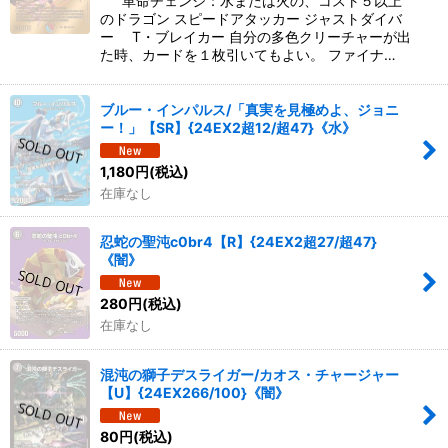
革命チェンジ：水または火の、コスト５以上
のドラゴン スピードアタッカー ジャストダイバ
ー T・ブレイカー 自分の多色クリーチャーが出
た時、カードを１枚引いてもよい。 ファイナ…
ブルー・インパルス/「真実を見極めよ、ジョニ
ー！」【SR】{24EX2超12/超47}《水》
1,180
円
(税込)
在庫なし
忍蛇の聖沌c0br4【R】{24EX2超27/超47}
《闇》
280
円
(税込)
在庫なし
混沌の獅子デスライガー/カオス・チャージャー
【U】{24EX266/100}《闇》
80
円
(税込)