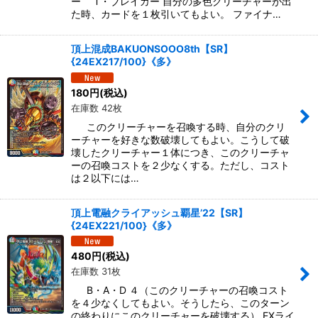
ー T・ブレイカー 自分の多色クリーチャーが出
た時、カードを１枚引いてもよい。 ファイナ…
頂上混成BAKUONSOOO8th【SR】
{24EX217/100}《多》
180
円
(税込)
在庫数 42枚
このクリーチャーを召喚する時、自分のクリ
ーチャーを好きな数破壊してもよい。こうして破
壊したクリーチャー１体につき、このクリーチャ
ーの召喚コストを２少なくする。ただし、コスト
は２以下には…
頂上電融クライアッシュ覇星’22【SR】
{24EX221/100}《多》
480
円
(税込)
在庫数 31枚
B・A・D ４（このクリーチャーの召喚コスト
を４少なくしてもよい。そうしたら、このターン
の終わりにこのクリーチャーを破壊する） EXライ