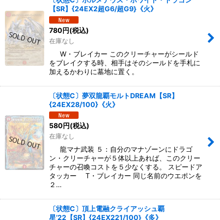
【SR】{24EX2超G6/超G9}《火》
780
円
(税込)
在庫なし
W・ブレイカー このクリーチャーがシールド
をブレイクする時、相手はそのシールドを手札に
加えるかわりに墓地に置く。
〔状態C〕夢双龍覇モルトDREAM【SR】
{24EX28/100}《火》
580
円
(税込)
在庫なし
龍マナ武装 ５：自分のマナゾーンにドラゴ
ン・クリーチャーが５体以上あれば、このクリー
チャーの召喚コストを５少なくする。 スピードア
タッカー T・ブレイカー 同じ名前のウエポンを
２…
〔状態C〕頂上電融クライアッシュ覇
星’22【SR】{24EX221/100}《多》