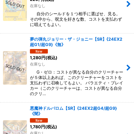
在庫なし
自分のシールドを１つ相手に選ばせ、見る。
その中から、呪文を好きな数、コストを支払わず
に唱えてもよい。
夢の弾丸ジョリー・ザ・ジョニー【SR】{24EX2
超G1/超G9}《無》
1,280
円
(税込)
在庫なし
G・ゼロ：コストが異なる自分のクリーチャー
が５体以上あれば、このクリーチャーをコストを
支払わずに召喚してもよい。 バラエティ・ブレイ
カー（このクリーチャーは、コストが異なる自分
のクリ…
悪魔神ドルバロム【SR】{24EX2超G4/超G9}
《闇》
1,780
円
(税込)
在庫なし