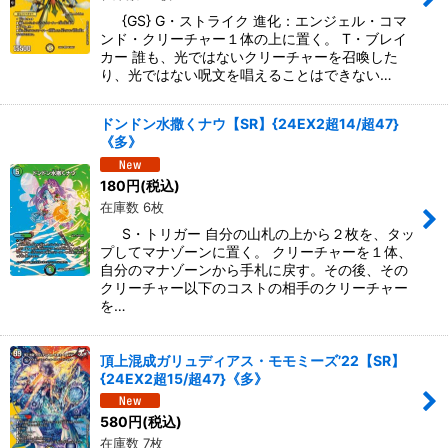
{GS} G・ストライク 進化：エンジェル・コマ
ンド・クリーチャー１体の上に置く。 T・ブレイ
カー 誰も、光ではないクリーチャーを召喚した
り、光ではない呪文を唱えることはできない…
ドンドン水撒くナウ【SR】{24EX2超14/超47}
《多》
180
円
(税込)
在庫数 6枚
S・トリガー 自分の山札の上から２枚を、タッ
プしてマナゾーンに置く。 クリーチャーを１体、
自分のマナゾーンから手札に戻す。その後、その
クリーチャー以下のコストの相手のクリーチャー
を…
頂上混成ガリュディアス・モモミーズ’22【SR】
{24EX2超15/超47}《多》
580
円
(税込)
在庫数 7枚