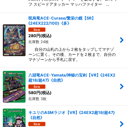
フ スピードアタッカー マッハファイター …
呪烏竜ACE-Curase/繁栄の鏡【SR】
{24EX222/100}《多》
280
円
(税込)
在庫数 24枚
自分の山札の上から２枚をタップしてマナゾ
ーンに置く。その後、カードを２枚まで、自分の
マナゾーンから手札に戻す。
八頭竜ACE-Yamata/神秘の宝剣【VR】{24EX2
超18/超47}《自然》
580
円
(税込)
在庫数 3枚
キユリのASMラジオ【VR】{24EX2超19/超47}
《自然》