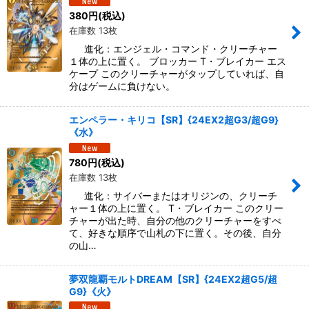
380
円
(税込)
在庫数 13枚
絞り込む
進化：エンジェル・コマンド・クリーチャー
１体の上に置く。 ブロッカー T・ブレイカー エス
ケープ このクリーチャーがタップしていれば、自
分はゲームに負けない。
エンペラー・キリコ【SR】{24EX2超G3/超G9}
《水》
780
円
(税込)
在庫数 13枚
進化：サイバーまたはオリジンの、クリーチ
ャー１体の上に置く。 T・ブレイカー このクリー
チャーが出た時、自分の他のクリーチャーをすべ
て、好きな順序で山札の下に置く。その後、自分
の山…
夢双龍覇モルトDREAM【SR】{24EX2超G5/超
G9}《火》