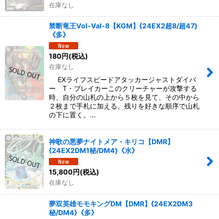
在庫なし
禁断竜王Vol-Val-8【KGM】{24EX2超8/超47}
《多》
180
円
(税込)
在庫なし
EXライフスピードアタッカージャストダイバ
ー T・ブレイカーこのクリーチャーが攻撃する
時、自分の山札の上から５枚を見て、その中から
２枚まで手札に加える。残りを好きな順序で山札
の下に置く。…
神歌の悪夢ナイトメア・キリコ【DMR】
{24EX2DM1秘/DM4}《水》
15,800
円
(税込)
在庫なし
夢双英雄モモキングDM【DMR】{24EX2DM3
秘/DM4}《多》