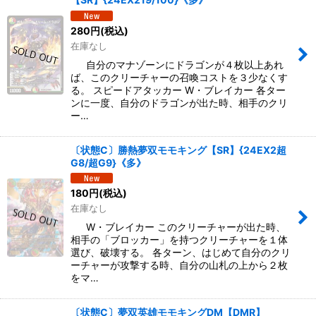
280
円
(税込)
在庫なし
自分のマナゾーンにドラゴンが４枚以上あれ
ば、このクリーチャーの召喚コストを３少なくす
る。 スピードアタッカー W・ブレイカー 各ター
ンに一度、自分のドラゴンが出た時、相手のクリ
ー…
〔状態C〕勝熱夢双モモキング【SR】{24EX2超
G8/超G9}《多》
180
円
(税込)
在庫なし
W・ブレイカー このクリーチャーが出た時、
相手の「ブロッカー」を持つクリーチャーを１体
選び、破壊する。 各ターン、はじめて自分のクリ
ーチャーが攻撃する時、自分の山札の上から２枚
をマ…
〔状態C〕夢双英雄モモキングDM【DMR】