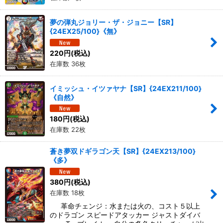
夢の弾丸ジョリー・ザ・ジョニー【SR】
{24EX25/100}《無》
220
円
(税込)
在庫数 36枚
イミッシュ・イツァヤナ【SR】{24EX211/100}
《自然》
180
円
(税込)
在庫数 22枚
蒼き夢双ドギラゴン天【SR】{24EX213/100}
《多》
380
円
(税込)
在庫数 18枚
革命チェンジ：水または火の、コスト５以上
のドラゴン スピードアタッカー ジャストダイバ