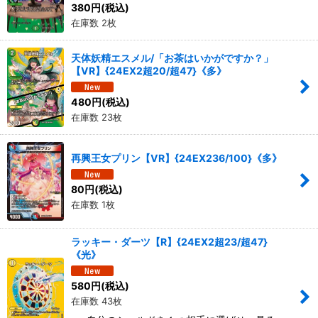
380
円
(税込)
在庫数 2枚
天体妖精エスメル/「お茶はいかがですか？」
【VR】{24EX2超20/超47}《多》
480
円
(税込)
在庫数 23枚
再興王女プリン【VR】{24EX236/100}《多》
80
円
(税込)
在庫数 1枚
ラッキー・ダーツ【R】{24EX2超23/超47}
《光》
580
円
(税込)
在庫数 43枚