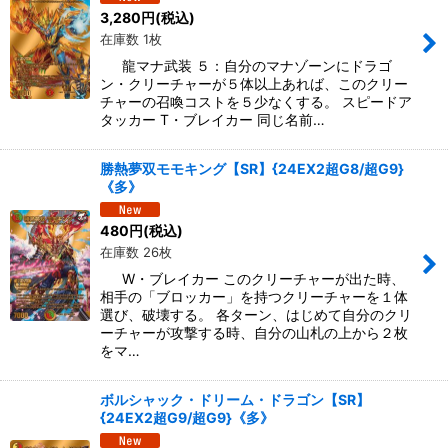
3,280
円
(税込)
在庫数 1枚
龍マナ武装 ５：自分のマナゾーンにドラゴ
ン・クリーチャーが５体以上あれば、このクリー
チャーの召喚コストを５少なくする。 スピードア
タッカー T・ブレイカー 同じ名前…
勝熱夢双モモキング【SR】{24EX2超G8/超G9}
《多》
480
円
(税込)
在庫数 26枚
W・ブレイカー このクリーチャーが出た時、
相手の「ブロッカー」を持つクリーチャーを１体
選び、破壊する。 各ターン、はじめて自分のクリ
ーチャーが攻撃する時、自分の山札の上から２枚
をマ…
ボルシャック・ドリーム・ドラゴン【SR】
{24EX2超G9/超G9}《多》