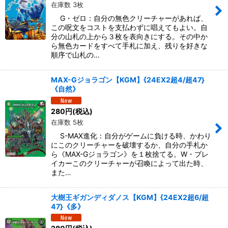
在庫数 3枚
G・ゼロ：自分の無色クリーチャーがあれば、
この呪文をコストを支払わずに唱えてもよい。自
分の山札の上から３枚を表向きにする。その中か
ら無色カードをすべて手札に加え、残りを好きな
順序で山札の…
MAX-Gジョラゴン【KGM】{24EX2超4/超47}
《自然》
280
円
(税込)
在庫数 5枚
S-MAX進化：自分がゲームに負ける時、かわり
にこのクリーチャーを破壊するか、自分の手札か
ら《MAX-Gジョラゴン》を１枚捨てる。W・ブレ
イカーこのクリーチャーが召喚によって出た時、
また…
大樹王ギガンディダノス【KGM】{24EX2超6/超
47}《多》