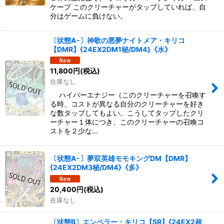
ケープ このクリーチャーがタップしていれば、自
分はゲームに負けない。
〔状態A-〕神歌の悪夢ナイトメア・キリコ
【DMR】{24EX2DM1秘/DM4}《水》
11,800
円
(税込)
在庫なし
ハイパーエナジー（このクリーチャーを召喚す
る時、コストが異なる自分のクリーチャーを好き
な数タップしてもよい。こうしてタップしたクリ
ーチャー１体につき、このクリーチャーの召喚コ
ストを２少な…
〔状態A-〕夢双英雄モモキングDM【DMR】
{24EX2DM3秘/DM4}《多》
20,400
円
(税込)
在庫なし
〔状態B〕エンペラー・キリコ【SR】{24EX2超