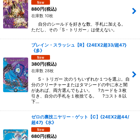
880
円
(税込)
在庫数 10枚
自分のシールドを好きな数、手札に加える。
ただし、その「S・トリガー」は使えない。
ブレイン・スラッシュ【R】{24EX2超33/超47}
《多》
380
円
(税込)
在庫数 28枚
S・トリガー 次のうちいずれか１つを選ぶ。自
分のクリーチャーまたはタマシードの中に水と闇
があれば、両方選んでもよい。 ?カードを３枚
引き、自分の手札を１枚捨てる。 ?コスト８以
下…
ゼロの裏技ニヤリー・ゲット【C】{24EX2超44/
超47}《水》
680
円
(税込)