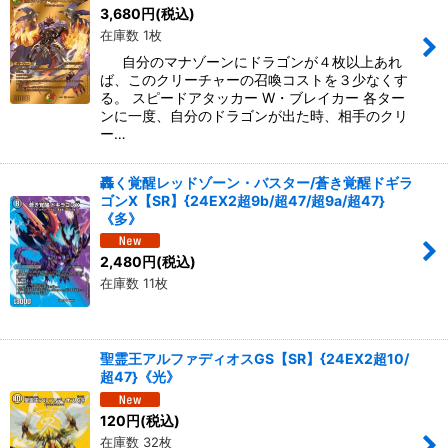
3,680
円
(税込)
在庫数 1枚
自分のマナゾーンにドラゴンが４枚以上あれ
ば、このクリーチャーの召喚コストを３少なくす
る。 スピードアタッカー W・ブレイカー 各ター
ンに一度、自分のドラゴンが出た時、相手のクリ
ー…
轟く覚醒レッドゾーン・バスター/蒼き覚醒ドギラ
ゴンX【SR】{24EX2超9b/超47/超9a/超47}
《多》
2,480
円
(税込)
在庫数 11枚
聖霊王アルファディオスGS【SR】{24EX2超10/
超47}《光》
120
円
(税込)
在庫数 32枚