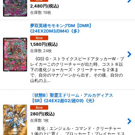
2,480
円
(税込)
在庫数 19枚
夢双英雄モモキングDM【DMR】
{24EX2DM3/DM4}《多》
1,580
円
(税込)
在庫数 24枚
{GS} G・ストライクスピードアタッカーW・ブ
レイカーこのクリーチャーが出た時、コスト８以
下の進化ジョーカーズ・クリーチャーを２体ま
で、自分のマナゾーンから出す。その後、自分の
山札の上…
〔状態B〕聖霊王ドリーム・アルカディアス
【SR】{24EX2超G2/超G9}《光》
280
円
(税込)
在庫数 1枚
進化：エンジェル・コマンド・クリーチャー
１体の上に置く。 ブロッカー T・ブレイカー エス