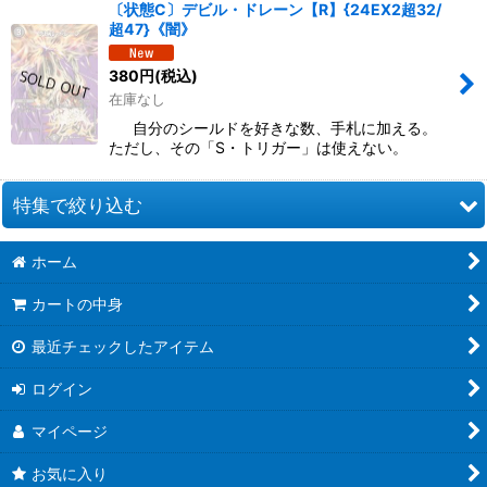
〔状態C〕デビル・ドレーン【R】{24EX2超32/
超47}《闇》
380
円
(税込)
在庫なし
自分のシールドを好きな数、手札に加える。
ただし、その「S・トリガー」は使えない。
特集で絞り込む
ホーム
ドラゴン娘になりたくないっ！ 文化祭だョ！全員集合!!ドラ娘
100％パック【DM26-EX3】
カートの中身
悪感謝祭カリスマBEST【DM26-EX2】
最近チェックしたアイテム
逆札篇第2弾燃えろ禁断!逆転のドギラゴン革命!!【DM26-RP2】
ログイン
ますますつよいパック25の援軍【DM26-EX1】
マイページ
逆札篇第1弾逆転神VS切札竜【DM26-RP1】
お気に入り