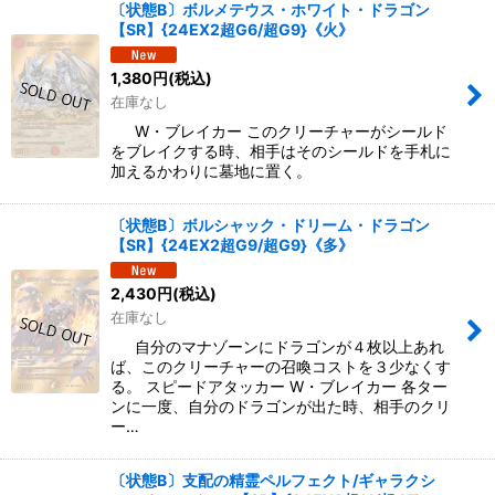
〔状態B〕ボルメテウス・ホワイト・ドラゴン
【SR】{24EX2超G6/超G9}《火》
1,380
円
(税込)
在庫なし
W・ブレイカー このクリーチャーがシールド
をブレイクする時、相手はそのシールドを手札に
加えるかわりに墓地に置く。
〔状態B〕ボルシャック・ドリーム・ドラゴン
【SR】{24EX2超G9/超G9}《多》
2,430
円
(税込)
在庫なし
自分のマナゾーンにドラゴンが４枚以上あれ
ば、このクリーチャーの召喚コストを３少なくす
る。 スピードアタッカー W・ブレイカー 各ター
ンに一度、自分のドラゴンが出た時、相手のクリ
ー…
〔状態B〕支配の精霊ペルフェクト/ギャラクシ