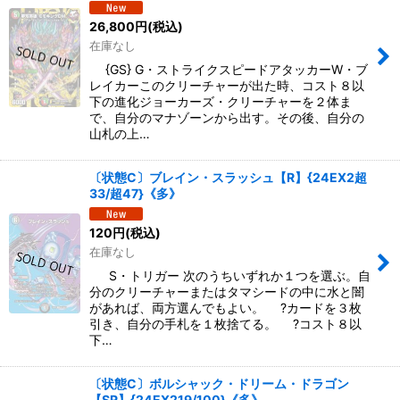
26,800
円
(税込)
在庫なし
{GS} G・ストライクスピードアタッカーW・ブ
レイカーこのクリーチャーが出た時、コスト８以
下の進化ジョーカーズ・クリーチャーを２体ま
で、自分のマナゾーンから出す。その後、自分の
山札の上…
〔状態C〕ブレイン・スラッシュ【R】{24EX2超
33/超47}《多》
120
円
(税込)
在庫なし
S・トリガー 次のうちいずれか１つを選ぶ。自
分のクリーチャーまたはタマシードの中に水と闇
があれば、両方選んでもよい。 ?カードを３枚
引き、自分の手札を１枚捨てる。 ?コスト８以
下…
〔状態C〕ボルシャック・ドリーム・ドラゴン
【SR】{24EX219/100}《多》