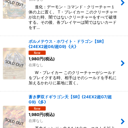
進化：デーモン・コマンド・クリーチャー１
体の上に置く。 T・ブレイカー このクリーチャー
が出た時、闇ではないクリーチャーをすべて破壊
する。その後、各プレイヤーは闇ではないカード
をす…
ボルメテウス・ホワイト・ドラゴン【SR】
{24EX2超G6/超G9}《火》
1,980
円
(税込)
在庫なし
W・ブレイカー このクリーチャーがシールド
をブレイクする時、相手はそのシールドを手札に
加えるかわりに墓地に置く。
蒼き夢双ドギラゴン天【SR】{24EX2超G7/超
G9}《多》
1,980
円
(税込)
在庫なし