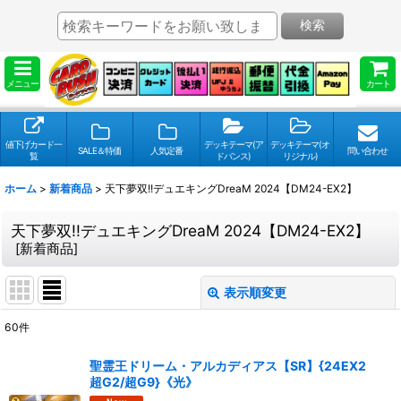
検索
メニュー
カート
値下げカード一
デッキテーマ(ア
デッキテーマ(オ
SALE＆特価
人気定番
問い合わせ
覧
ドバンス)
リジナル)
ホーム
>
新着商品
>
天下夢双!!デュエキングDreaM 2024【DM24-EX2】
天下夢双!!デュエキングDreaM 2024【DM24-EX2】
[
新着商品
]
表示順変更
閉じる
60
件
表示数
:
聖霊王ドリーム・アルカディアス【SR】{24EX2
超G2/超G9}《光》
並び順
: