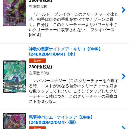
280
円
(税込)
在庫数 5枚
ワールド・ブレイカーこのクリーチャーが出た
時、相手は自身の手札をすべてマナゾーンに置
く。自分は、このクリーチャーよりパワーが小さ
いクリーチャーに攻撃されない。 フシギバース
[dn14]
神歌の悪夢ナイトメア・キリコ【DMR】
{24EX2DM1/DM4}《水》
280
円
(税込)
在庫数 58枚
ハイパーエナジー（このクリーチャーを召喚す
る時、コストが異なる自分のクリーチャーを好き
な数タップしてもよい。こうしてタップしたクリ
ーチャー１体につき、このクリーチャーの召喚コ
ストを２少な…
悪夢神バロム・ナイトメア【DMR】
{24EX2DM2/DM4}《闇》