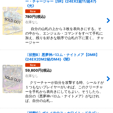
ー・チャージャー【SR】{24EX2超11/超47}
《光》
780
円
(税込)
在庫なし
自分の山札の上から３枚を表向きにする。そ
の中から、エンジェル・コマンドをすべて手札に
加え、残りを好きな順序で山札の下に置く。 チャ
ージャー
〔状態B〕悪夢神バロム・ナイトメア【DMR】
{24EX2DM2秘/DM4}《闇》
59,800
円
(税込)
在庫なし
クリーチャーが自分を攻撃する時、シールドが
１つもないプレイヤーがいれば、このクリーチャ
ーを手札から表向きにしてもよい。そうしたら、
自分の《悪夢神バロム・ナイトメア》がなけれ
ば、自分の山札…
〔状態C〕ボルメテウス・ホワイト・ドラゴン