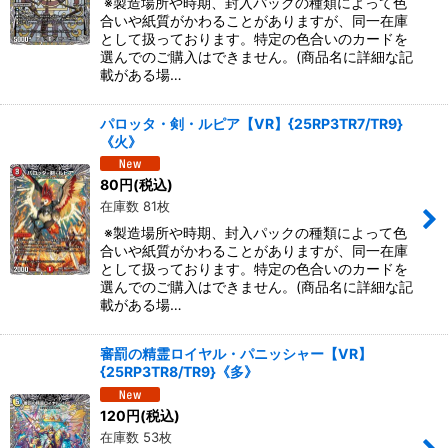
※製造場所や時期、封入パックの種類によって色
合いや紙質がかわることがありますが、同一在庫
として扱っております。特定の色合いのカードを
選んでのご購入はできません。(商品名に詳細な記
載がある場…
パロッタ・剣・ルピア【VR】{25RP3TR7/TR9}
《火》
80
円
(税込)
在庫数 81枚
※製造場所や時期、封入パックの種類によって色
合いや紙質がかわることがありますが、同一在庫
として扱っております。特定の色合いのカードを
選んでのご購入はできません。(商品名に詳細な記
載がある場…
審罰の精霊ロイヤル・パニッシャー【VR】
{25RP3TR8/TR9}《多》
120
円
(税込)
在庫数 53枚