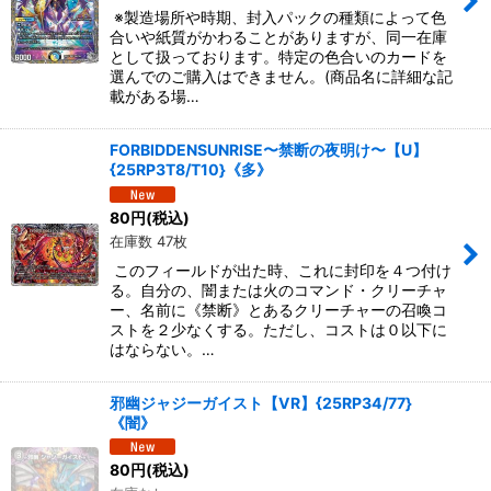
※製造場所や時期、封入パックの種類によって色
合いや紙質がかわることがありますが、同一在庫
として扱っております。特定の色合いのカードを
選んでのご購入はできません。(商品名に詳細な記
載がある場…
FORBIDDENSUNRISE〜禁断の夜明け〜【U】
{25RP3T8/T10}《多》
80
円
(税込)
在庫数 47枚
このフィールドが出た時、これに封印を４つ付け
る。自分の、闇または火のコマンド・クリーチャ
ー、名前に《禁断》とあるクリーチャーの召喚コ
ストを２少なくする。ただし、コストは０以下に
はならない。…
邪幽ジャジーガイスト【VR】{25RP34/77}
《闇》
80
円
(税込)