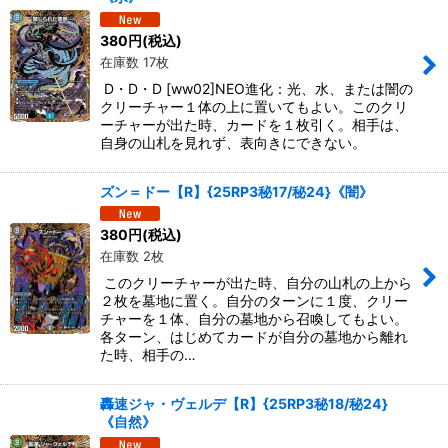
380
円
(税込)
在庫数 17枚
D・D・D [ww02]NEO進化：光、水、または闇の
クリーチャー１体の上に置いてもよい。このクリ
ーチャーが出た時、カードを１枚引く。相手は、
自身の山札を見れず、表向きにできない。
ズン＝ドー【R】{25RP3秘17/秘24}《闇》
380
円
(税込)
在庫数 2枚
このクリーチャーが出た時、自分の山札の上から
２枚を墓地に置く。自分のターンに１度、クリー
チャーを１体、自分の墓地から召喚してもよい。
各ターン、はじめてカードが自分の墓地から離れ
た時、相手の…
轟速ジャ・ヴェルデ【R】{25RP3秘18/秘24}
《自然》