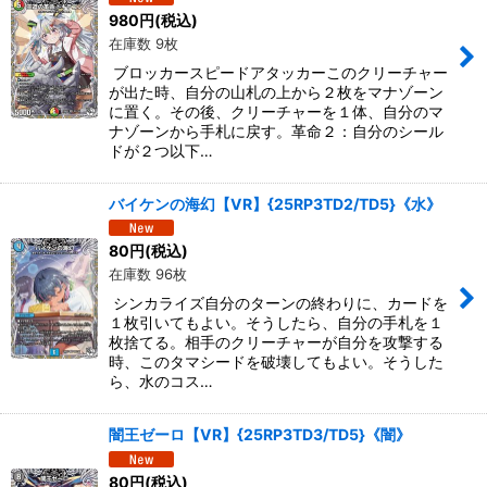
980
円
(税込)
在庫数 9枚
ブロッカースピードアタッカーこのクリーチャー
が出た時、自分の山札の上から２枚をマナゾーン
に置く。その後、クリーチャーを１体、自分のマ
ナゾーンから手札に戻す。革命２：自分のシール
ドが２つ以下…
バイケンの海幻【VR】{25RP3TD2/TD5}《水》
80
円
(税込)
在庫数 96枚
シンカライズ自分のターンの終わりに、カードを
１枚引いてもよい。そうしたら、自分の手札を１
枚捨てる。相手のクリーチャーが自分を攻撃する
時、このタマシードを破壊してもよい。そうした
ら、水のコス…
闇王ゼーロ【VR】{25RP3TD3/TD5}《闇》
80
円
(税込)