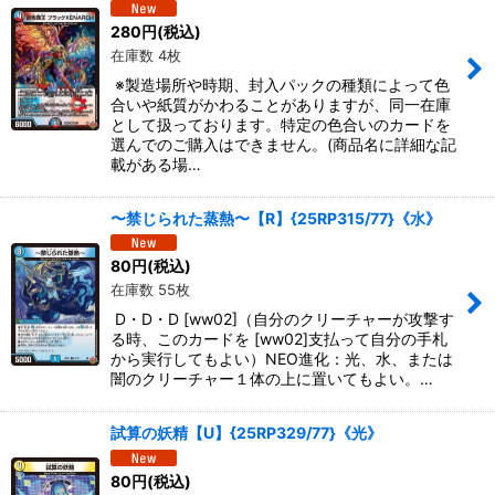
280
円
(税込)
在庫数 4枚
※製造場所や時期、封入パックの種類によって色
合いや紙質がかわることがありますが、同一在庫
として扱っております。特定の色合いのカードを
選んでのご購入はできません。(商品名に詳細な記
載がある場…
〜禁じられた蒸熱〜【R】{25RP315/77}《水》
80
円
(税込)
在庫数 55枚
D・D・D [ww02]（自分のクリーチャーが攻撃す
る時、このカードを [ww02]支払って自分の手札
から実行してもよい）NEO進化：光、水、または
闇のクリーチャー１体の上に置いてもよい。…
試算の妖精【U】{25RP329/77}《光》
80
円
(税込)