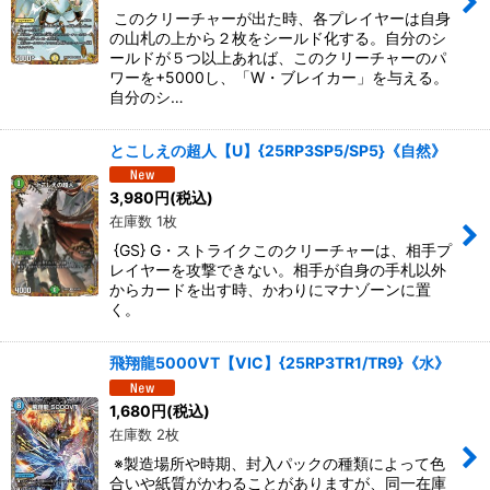
このクリーチャーが出た時、各プレイヤーは自身
の山札の上から２枚をシールド化する。自分のシ
ールドが５つ以上あれば、このクリーチャーのパ
ワーを+5000し、「W・ブレイカー」を与える。
自分のシ…
とこしえの超人【U】{25RP3SP5/SP5}《自然》
3,980
円
(税込)
在庫数 1枚
{GS} G・ストライクこのクリーチャーは、相手プ
レイヤーを攻撃できない。相手が自身の手札以外
からカードを出す時、かわりにマナゾーンに置
く。
飛翔龍5000VT【VIC】{25RP3TR1/TR9}《水》
1,680
円
(税込)
在庫数 2枚
※製造場所や時期、封入パックの種類によって色
合いや紙質がかわることがありますが、同一在庫