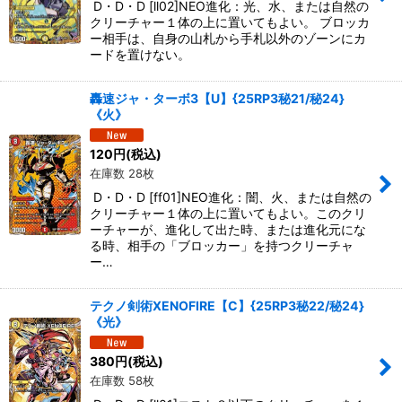
D・D・D [ll02]NEO進化：光、水、または自然の
クリーチャー１体の上に置いてもよい。 ブロッカ
ー相手は、自身の山札から手札以外のゾーンにカ
ードを置けない。
轟速ジャ・ターボ3【U】{25RP3秘21/秘24}
《火》
120
円
(税込)
在庫数 28枚
D・D・D [ff01]NEO進化：闇、火、または自然の
クリーチャー１体の上に置いてもよい。このクリ
ーチャーが、進化して出た時、または進化元にな
る時、相手の「ブロッカー」を持つクリーチャ
ー…
テクノ剣術XENOFIRE【C】{25RP3秘22/秘24}
《光》
380
円
(税込)
在庫数 58枚