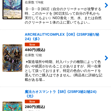
在庫数 174枚
D・D・D [ll02]（自分のクリーチャーが攻撃する
時、このカードを [ll02]支払って自分の手札から
実行してもよい）NEO進化：光、水、または自然
のクリーチャー１体の上に置いてもよい…
ARCREALITYCOMPLEX【OR】{25RP3秘1/秘
24}《多》
480
円
(税込)
在庫数 12枚
※製造場所や時期、封入パックの種類によって色
合いや紙質がかわることがありますが、同一在庫
として扱っております。特定の色合いのカードを
選んでのご購入はできません。(商品名に詳細な記
載がある場…
魔法カオスマントラ【SR】{25RP3秘2/秘24}
《光》
280
円
(税込)