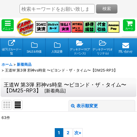
検索
メニュー
カート
値下げカード一
デッキテーマ(ア
デッキテーマ(オ
SALE＆特価
人気定番
問い合わせ
覧
ドバンス)
リジナル)
ホーム
>
新着商品
>
王道W 第3弾 邪神vs時皇 〜ビヨンド・ザ・タイム〜【DM25-RP3】
王道W 第3弾 邪神vs時皇 〜ビヨンド・ザ・タイム〜
【DM25-RP3】
[
新着商品
]
表示順変更
閉じる
63
件
表示数
:
1
2
次
»