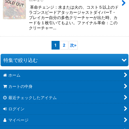
革命チェンジ：水または火の、コスト５以上のド
ラゴンスピードアタッカージャストダイバーT・
ブレイカー自分の多色クリーチャーが出た時、カ
ードを１枚引いてもよい。ファイナル革命：この
クリーチャー…
1
2
次
»
特集で絞り込む
ホーム
ドラゴン娘になりたくないっ！ 文化祭だョ！全員集合!!ドラ娘
100％パック【DM26-EX3】
カートの中身
悪感謝祭カリスマBEST【DM26-EX2】
最近チェックしたアイテム
逆札篇第2弾燃えろ禁断!逆転のドギラゴン革命!!【DM26-RP2】
ログイン
ますますつよいパック25の援軍【DM26-EX1】
マイページ