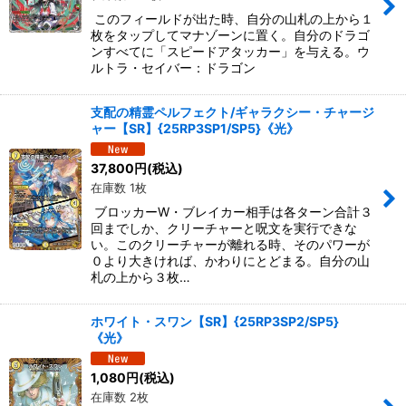
このフィールドが出た時、自分の山札の上から１
枚をタップしてマナゾーンに置く。自分のドラゴ
ンすべてに「スピードアタッカー」を与える。ウ
ルトラ・セイバー：ドラゴン
支配の精霊ペルフェクト/ギャラクシー・チャージ
ャー【SR】{25RP3SP1/SP5}《光》
37,800
円
(税込)
在庫数 1枚
ブロッカーW・ブレイカー相手は各ターン合計３
回までしか、クリーチャーと呪文を実行できな
い。このクリーチャーが離れる時、そのパワーが
０より大きければ、かわりにとどまる。自分の山
札の上から３枚…
ホワイト・スワン【SR】{25RP3SP2/SP5}
《光》
1,080
円
(税込)
在庫数 2枚