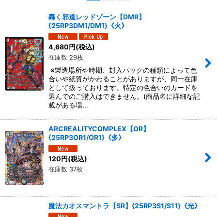
並び順
:
轟く邪道レッドゾーン【DMR】
{25RP3DM1/DM1}《火》
絞り込む
4,680
円
(税込)
在庫数 29枚
※製造場所や時期、封入パックの種類によって色
合いや紙質がかわることがありますが、同一在庫
として扱っております。特定の色合いのカードを
選んでのご購入はできません。(商品名に詳細な記
載がある場…
ARCREALITYCOMPLEX【OR】
{25RP3OR1/OR1}《多》
120
円
(税込)
在庫数 37枚
魔法カオスマントラ【SR】{25RP3S1/S11}《光》