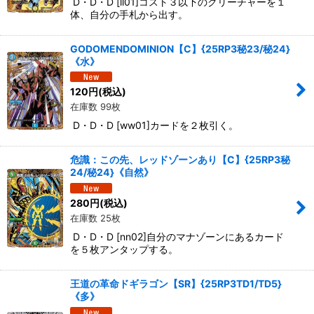
D・D・D [ll01]コスト３以下のクリーチャーを１
体、自分の手札から出す。
GODOMENDOMINION【C】{25RP3秘23/秘24}
《水》
120
円
(税込)
在庫数 99枚
D・D・D [ww01]カードを２枚引く。
危識：この先、レッドゾーンあり【C】{25RP3秘
24/秘24}《自然》
280
円
(税込)
在庫数 25枚
D・D・D [nn02]自分のマナゾーンにあるカード
を５枚アンタップする。
王道の革命ドギラゴン【SR】{25RP3TD1/TD5}
《多》