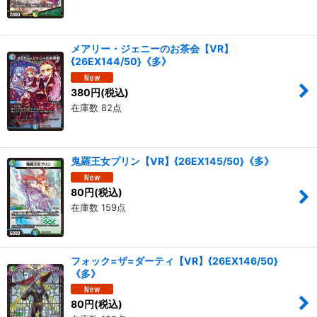
メアリー・ジェニーのお茶会【VR】
{26EX144/50}《多》
380
円
(税込)
在庫数 82点
鬼羅王女プリン【VR】{26EX145/50}《多》
80
円
(税込)
在庫数 159点
フォック=ザ=ダーティ【VR】{26EX146/50}
《多》
80
円
(税込)