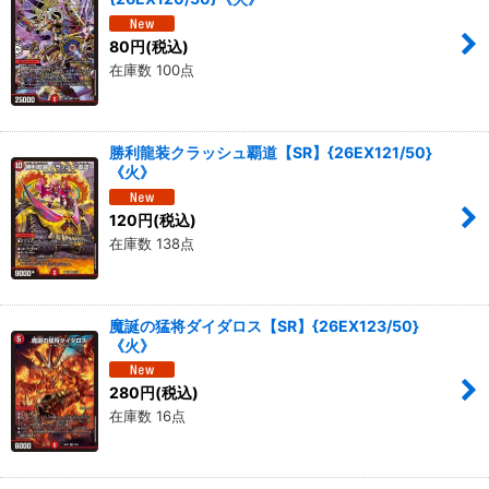
80
円
(税込)
在庫数 100点
勝利龍装クラッシュ覇道【SR】{26EX121/50}
《火》
120
円
(税込)
在庫数 138点
魔誕の猛将ダイダロス【SR】{26EX123/50}
《火》
280
円
(税込)
在庫数 16点