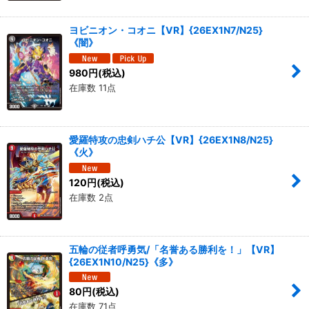
ヨビニオン・コオニ【VR】{26EX1N7/N25}
《闇》
980
円
(税込)
在庫数 11点
愛羅特攻の忠剣ハチ公【VR】{26EX1N8/N25}
《火》
120
円
(税込)
在庫数 2点
五輪の従者呼勇気/「名誉ある勝利を！」【VR】
{26EX1N10/N25}《多》
80
円
(税込)
在庫数 71点