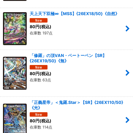
天上天下双極∞【MSS】{26EX18/50}《自然》
80
円
(税込)
在庫数 197点
「修羅」の頂VAN・ベートーベン【SR】
{26EX19/50}《無》
80
円
(税込)
在庫数 63点
「正義星帝」＜鬼羅.Star＞【SR】{26EX110/50}
《光》
80
円
(税込)
在庫数 114点