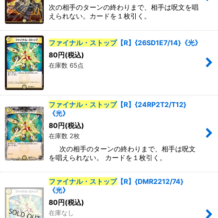
次の相手のターンの終わりまで、相手は呪文を唱
えられない。カードを１枚引く。
並び順
:
ファイナル・ストップ
【R】{26SD1E7/14}《光》
カテゴリ
:
80
円
(税込)
在庫数 65点
特集
:
ファイナル・ストップ
【R】{24RP2T2/T12}
絞り込む
《光》
80
円
(税込)
在庫数 2枚
次の相手のターンの終わりまで、相手は呪文
を唱えられない。 カードを１枚引く。
ファイナル・ストップ
【R】{DMR2212/74}
《光》
80
円
(税込)
在庫なし