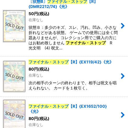
〔状態B〕
ファイナル・ストップ
【R】
{DMR2212/74}《光》
50
円
(税込)
在庫なし
状態Ｂ：多少のキズ、スレ、汚れ、凹み、小さな
折れなどがある状態。 ゲームでの使用には全く問
題ありませんが、コレクション用でご購入の方に
はお勧め致しません
ファイナル・ストップ
R
光文明 (4) 呪文…
ファイナル・ストップ
【R】{EX119/42}《光》
80
円
(税込)
在庫なし
次の相手のターンの終わりまで、相手は呪文を唱
えられない。 カードを１枚引く。
ファイナル・ストップ
【R】{EX1652/100}
《光》
80
円
(税込)
在庫なし