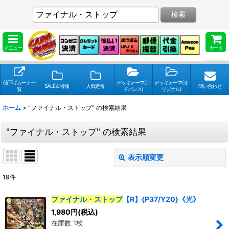
検索
メニュー
カート
値下げカード一
デッキテーマ(ア
デッキテーマ(オ
SALE＆特価
人気定番
問い合わせ
覧
ドバンス)
リジナル)
ホーム
>
"ファイナル・ストップ"
の
検索結果
"ファイナル・ストップ"
の
検索結果
表示順変更
閉じる
19
件
検索キーワードをお願い致します
:
ファイナル・ストップ
【R】{P37/Y20}《光》
1,980
円
(税込)
表示数
:
在庫数 1枚