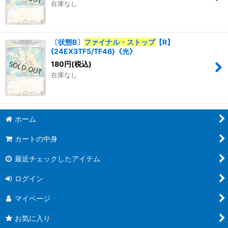
在庫なし
〔状態B〕
ファイナル・ストップ
【R】
{24EX3TF5/TF46}《光》
180
円
(税込)
在庫なし
ホーム
カートの中身
最近チェックしたアイテム
ログイン
マイページ
お気に入り