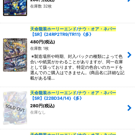
在庫数 32枚
天命龍装ホーリーエンド
/
ナウ・オア・ネバー
【SR】{24RP2TR9/TR11}《多》
480
円
(税込)
在庫数 1枚
※製造場所や時期、封入パックの種類によって色
合いや紙質がかわることがありますが、同一在庫
として扱っております。特定の色合いのカードを
選んでのご購入はできません。(商品名に詳細な記
載がある場…
天命龍装ホーリーエンド
/
ナウ・オア・ネバー
【SR】{22BD34/14}《多》
280
円
(税込)
在庫なし
天命龍装ホーリーエンド
/
ナウ・オア・ネバー