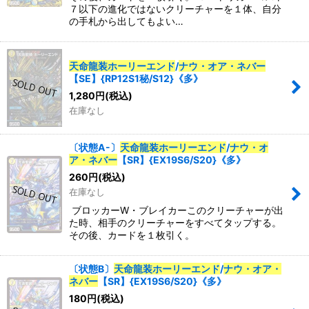
７以下の進化ではないクリーチャーを１体、自分
の手札から出してもよい…
天命龍装ホーリーエンド
/
ナウ・オア・ネバー
【SE】{RP12S1秘/S12}《多》
1,280
円
(税込)
在庫なし
〔状態A-〕
天命龍装ホーリーエンド
/
ナウ・オ
ア・ネバー
【SR】{EX19S6/S20}《多》
260
円
(税込)
在庫なし
ブロッカーW・ブレイカーこのクリーチャーが出
た時、相手のクリーチャーをすべてタップする。
その後、カードを１枚引く。
〔状態B〕
天命龍装ホーリーエンド
/
ナウ・オア・
ネバー
【SR】{EX19S6/S20}《多》
180
円
(税込)