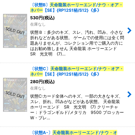
〔状態B〕
天命龍装ホーリーエンド
/
ナウ・オア・
ネバー
【SE】{RP12S1秘/S12}《多》
530
円
(税込)
在庫なし
状態Ｂ：多少のキズ、スレ、汚れ、凹み、小さな
折れなどがある状態。 ゲームでの使用には全く問
題ありませんが、コレクション用でご購入の方に
はお勧め致しません 天命龍装 ホーリーエンド
SR 光文明 (7)…
〔状態C〕
天命龍装ホーリーエンド
/
ナウ・オア・
ネバー
【SE】{RP12S1秘/S12}《多》
280
円
(税込)
在庫なし
状態C:カード全体へのキズ、一部の大きなキズ、
スレ、折れ、凹みがなどがある状態。 天命龍装
ホーリーエンド SR 光文明 (7) クリーチャ
ー：ドラゴンギルド/メタリカ 9500 ブロッカー
W・ブレ…
〔状態A-〕
天命龍装ホーリーエンド
/
ナウ・オ