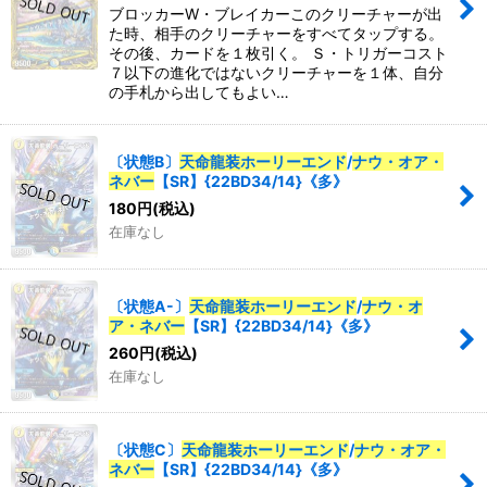
ブロッカーW・ブレイカーこのクリーチャーが出
た時、相手のクリーチャーをすべてタップする。
その後、カードを１枚引く。 Ｓ・トリガーコスト
７以下の進化ではないクリーチャーを１体、自分
の手札から出してもよい…
〔状態B〕
天命龍装ホーリーエンド
/
ナウ・オア・
ネバー
【SR】{22BD34/14}《多》
180
円
(税込)
在庫なし
〔状態A-〕
天命龍装ホーリーエンド
/
ナウ・オ
ア・ネバー
【SR】{22BD34/14}《多》
260
円
(税込)
在庫なし
〔状態C〕
天命龍装ホーリーエンド
/
ナウ・オア・
ネバー
【SR】{22BD34/14}《多》