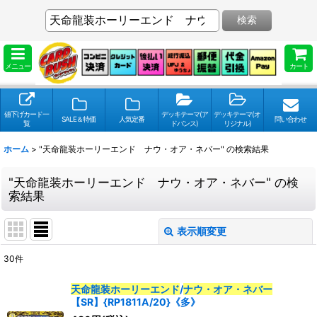
検索
メニュー
カート
値下げカード一
デッキテーマ(ア
デッキテーマ(オ
SALE＆特価
人気定番
問い合わせ
覧
ドバンス)
リジナル)
ホーム
>
"天命龍装ホーリーエンド ナウ・オア・ネバー"
の
検索結果
"天命龍装ホーリーエンド ナウ・オア・ネバー"
の
検
索結果
表示順変更
閉じる
30
件
検索キーワードをお願い致します
:
天命龍装ホーリーエンド
/
ナウ・オア・ネバー
【SR】{RP1811A/20}《多》