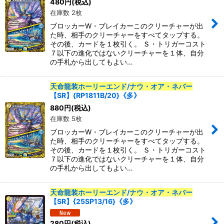
表示数
:
480
円
(税込)
在庫数 2枚
ブロッカーW・ブレイカーこのクリーチャーが出
並び順
:
た時、相手のクリーチャーをすべてタップする。
その後、カードを１枚引く。 Ｓ・トリガーコスト
７以下の進化ではないクリーチャーを１体、自分
カテゴリ
:
の手札から出してもよい…
特集
:
天命龍装ホーリーエンド
/
ナウ・オア・ネバー
【SR】{RP1811B/20}《多》
880
円
(税込)
在庫数 5枚
絞り込む
ブロッカーW・ブレイカーこのクリーチャーが出
た時、相手のクリーチャーをすべてタップする。
その後、カードを１枚引く。 Ｓ・トリガーコスト
７以下の進化ではないクリーチャーを１体、自分
の手札から出してもよい…
天命龍装ホーリーエンド
/
ナウ・オア・ネバー
【SR】{25SP13/16}《多》
280
円
(税込)