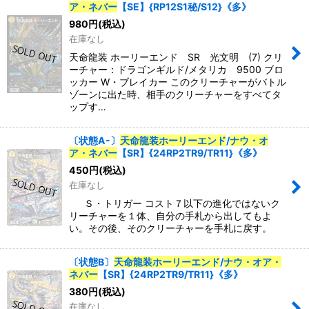
ア・ネバー
【SE】{RP12S1秘/S12}《多》
980
円
(税込)
在庫なし
天命龍装 ホーリーエンド SR 光文明 (7) クリ
ーチャー：ドラゴンギルド/メタリカ 9500 ブロ
ッカー W・ブレイカー このクリーチャーがバトル
ゾーンに出た時、相手のクリーチャーをすべてタ
ップす…
〔状態A-〕
天命龍装ホーリーエンド
/
ナウ・オ
ア・ネバー
【SR】{24RP2TR9/TR11}《多》
450
円
(税込)
在庫なし
Ｓ・トリガー コスト７以下の進化ではないク
リーチャーを１体、自分の手札から出してもよ
い。その後、そのクリーチャーを手札に戻す。
〔状態B〕
天命龍装ホーリーエンド
/
ナウ・オア・
ネバー
【SR】{24RP2TR9/TR11}《多》
380
円
(税込)
在庫なし