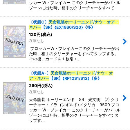
ッカー W・ブレイカー このクリーチャーがバトル
ゾーンに出た時、相手のクリーチャーをすべて…
〔状態C〕
天命龍装ホーリーエンド
/
ナウ・オア・
ネバー
【SR】{EX19S6/S20}《多》
120
円
(税込)
在庫なし
ブロッカーW・ブレイカーこのクリーチャーが出
た時、相手のクリーチャーをすべてタップする。
その後、カードを１枚引く。
〔状態A-〕
天命龍装ホーリーエンド
/
ナウ・オ
ア・ネバー
【SR】{RP12S1/S12}《多》
260
円
(税込)
在庫なし
天命龍装 ホーリーエンド SR 光文明 (7) クリ
ーチャー：ドラゴンギルド/メタリカ 9500 ブロ
ッカー W・ブレイカー このクリーチャーがバトル
ゾーンに出た時、相手のクリーチャーをすべてタ
ップす…