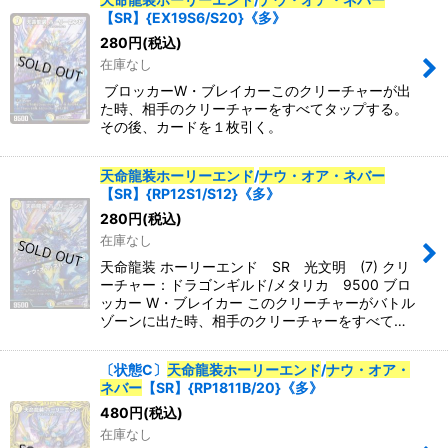
【SR】{EX19S6/S20}《多》
280
円
(税込)
在庫なし
ブロッカーW・ブレイカーこのクリーチャーが出
た時、相手のクリーチャーをすべてタップする。
その後、カードを１枚引く。
天命龍装ホーリーエンド
/
ナウ・オア・ネバー
【SR】{RP12S1/S12}《多》
280
円
(税込)
在庫なし
天命龍装 ホーリーエンド SR 光文明 (7) クリ
ーチャー：ドラゴンギルド/メタリカ 9500 ブロ
ッカー W・ブレイカー このクリーチャーがバトル
ゾーンに出た時、相手のクリーチャーをすべて…
〔状態C〕
天命龍装ホーリーエンド
/
ナウ・オア・
ネバー
【SR】{RP1811B/20}《多》
480
円
(税込)
在庫なし