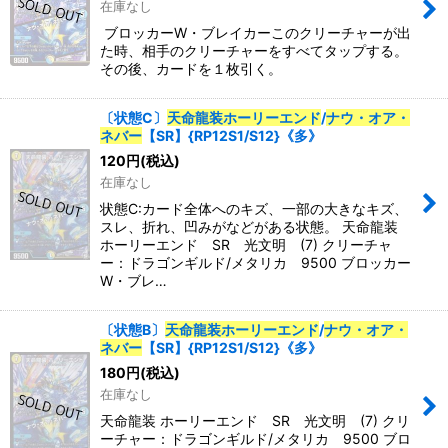
在庫なし
ブロッカーW・ブレイカーこのクリーチャーが出
た時、相手のクリーチャーをすべてタップする。
その後、カードを１枚引く。
〔状態C〕
天命龍装ホーリーエンド
/
ナウ・オア・
ネバー
【SR】{RP12S1/S12}《多》
120
円
(税込)
在庫なし
状態C:カード全体へのキズ、一部の大きなキズ、
スレ、折れ、凹みがなどがある状態。 天命龍装
ホーリーエンド SR 光文明 (7) クリーチャ
ー：ドラゴンギルド/メタリカ 9500 ブロッカー
W・ブレ…
〔状態B〕
天命龍装ホーリーエンド
/
ナウ・オア・
ネバー
【SR】{RP12S1/S12}《多》
180
円
(税込)
在庫なし
天命龍装 ホーリーエンド SR 光文明 (7) クリ
ーチャー：ドラゴンギルド/メタリカ 9500 ブロ