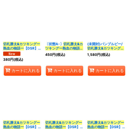
切札勝太&カツキングー
〔状態A-〕
切札勝太&カ
(未開封)バンブルビー/
熱血の物語ー
【DSR】
ツキングー熱血の物語ー
切札勝太&カツキングー
{26SD1C6/14}《多》
【DSR】{25BD311/20}
熱血の物語ー
【DSR】
450
円
(税込)
1,580
円
(税込)
《多》
{ART103/6}《多》
380
円
(税込)
カートに入れる
カートに入れる
カートに入れる
切札勝太&カツキングー
切札勝太&カツキングー
切札勝太&カツキングー
熱血の物語ー
【DSR】
熱血の物語ー
【DSR】
熱血の物語ー
【DSR】