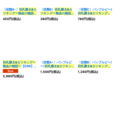
〔状態A-〕
切札勝太&カ
〔状態B〕
切札勝太&カ
〔状態C〕バンブルビー/
ツキングー熱血の物語ー
ツキングー熱血の物語ー
切札勝太&カツキングー
【DSR】{25SP11/16}
【DSR】{25BD311/20}
熱血の物語ー
【DSR】
450
円
(税込)
380
円
(税込)
780
円
(税込)
《多》
《多》
{ART103/6}《多》
切札勝太&カツキングー
〔状態A-〕バンブルビ
〔状態B〕バンブルビー/
熱血の物語ー
【DSR】
ー/
切札勝太&カツキング
切札勝太&カツキングー
{24EX3TD1/TD16}
ー熱血の物語ー
【DSR】
熱血の物語ー
【DSR】
1,500
円
(税込)
1,280
円
(税込)
《多》
{ART103/6}《多》
{ART103/6}《多》
5,980
円
(税込)