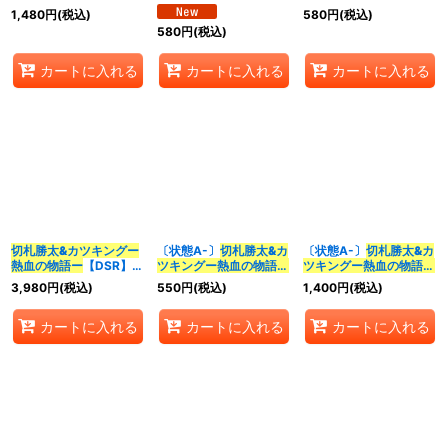
{22EX1超2/超50}
{26RP2TR1/TR9}
{23RP3TR1/TR9}
1,480
円
(税込)
580
円
(税込)
《多》
《多》
《多》
580
円
(税込)
カートに入れる
カートに入れる
カートに入れる
切札勝太&カツキングー
〔状態A-〕
切札勝太&カ
〔状態A-〕
切札勝太&カ
熱血の物語ー
【DSR】
ツキングー熱血の物語ー
ツキングー熱血の物語ー
{22EX1超G1/超G10}
【DSR】
【DSR】{22EX1超2/超
3,980
円
(税込)
550
円
(税込)
1,400
円
(税込)
《多》
{23RP3TR1/TR9}
50}《多》
《多》
カートに入れる
カートに入れる
カートに入れる