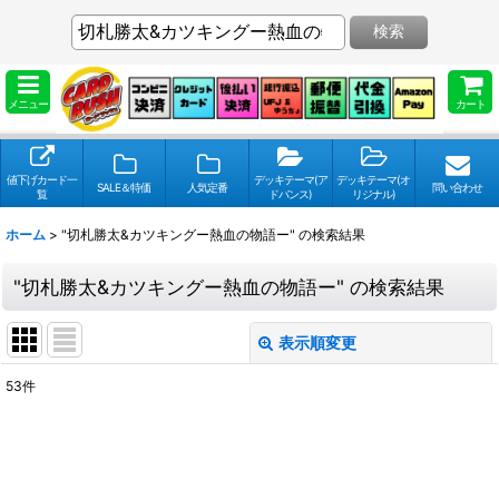
検索
メニュー
カート
値下げカード一
デッキテーマ(ア
デッキテーマ(オ
SALE＆特価
人気定番
問い合わせ
覧
ドバンス)
リジナル)
ホーム
>
"切札勝太&カツキングー熱血の物語ー"
の
検索結果
"切札勝太&カツキングー熱血の物語ー"
の
検索結果
表示順変更
閉じる
53
件
検索キーワードをお願い致します
:
表示数
: