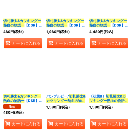
並び順
:
切札勝太&カツキングー
切札勝太&カツキングー
切札勝太&カツキングー
熱血の物語ー
【DSR】
熱血の物語ー
【DSR】
熱血の物語ー
【DSR】
カテゴリ
:
{BD191/14}《多》
{EX152/100}《多》
{ART171/5}《多》
480
円
(税込)
1,980
円
(税込)
4,480
円
(税込)
特集
:
カートに入れる
カートに入れる
カートに入れる
絞り込む
切札勝太&カツキングー
バンブルビー/
切札勝太&
〔状態B〕
切札勝太&カ
熱血の物語ー
【DSR】
カツキングー熱血の物語
ツキングー熱血の物語ー
{25BD311/20}《多》
ー
【DSR】{ART103/6}
【DSR】{EX152/100}
1,580
円
(税込)
1,580
円
(税込)
《多》
《多》
480
円
(税込)
カートに入れる
カートに入れる
カートに入れる