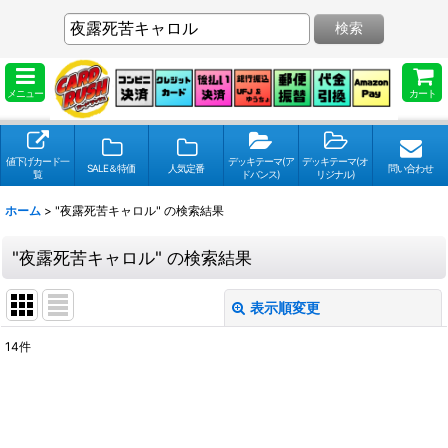
検索
メニュー
カート
値下げカード一
デッキテーマ(ア
デッキテーマ(オ
SALE＆特価
人気定番
問い合わせ
覧
ドバンス)
リジナル)
ホーム
>
"夜露死苦キャロル"
の
検索結果
"夜露死苦キャロル"
の
検索結果
表示順変更
閉じる
14
件
検索キーワードをお願い致します
:
表示数
: