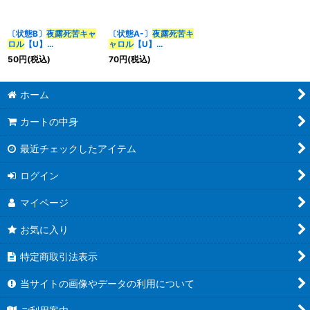
〔状態B〕
夜露死苦キャ
〔状態A-〕
夜露死苦キ
ロル
【U】
ャロル
【U】
{23EX162/84}《多》
{23EX162/84}《多》
50
円
(税込)
70
円
(税込)
ホーム
カートの中身
最近チェックしたアイテム
ログイン
マイページ
お気に入り
特定商取引法表示
当サイトの画像やデータの利用について