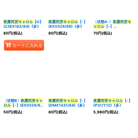
並び順
:
夜露死苦キャロル
【U】
夜露死苦キャロル
【-】
〔状態A-〕
夜露死苦キ
{23EX162/84}《多》
{EX0329/69}《多》
ャロル
【-】
カテゴリ
:
{EX0329/69}《多》
80
円
(税込)
80
円
(税込)
70
円
(税込)
カートに入れる
特集
:
絞り込む
〔状態B〕
夜露死苦キャ
夜露死苦キャロル
【-】
夜露死苦キャロル
【-】
ロル
【-】{EX0329/69}
{DMX1431/84}《多》
{P31/Y12}《多》
《多》
50
円
(税込)
80
円
(税込)
5,980
円
(税込)