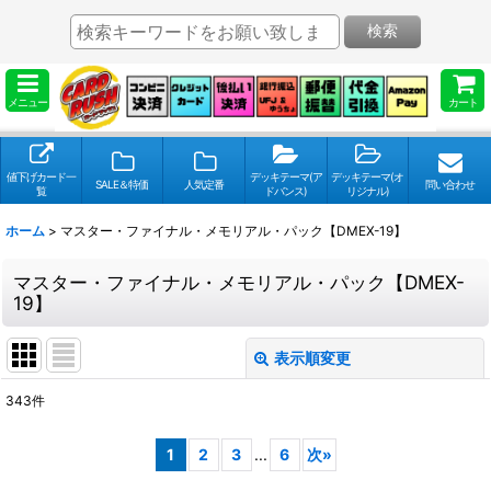
検索
メニュー
カート
値下げカード一
デッキテーマ(ア
デッキテーマ(オ
SALE＆特価
人気定番
問い合わせ
覧
ドバンス)
リジナル)
ホーム
>
マスター・ファイナル・メモリアル・パック【DMEX-19】
マスター・ファイナル・メモリアル・パック【DMEX-
19】
表示順変更
閉じる
343
件
表示数
:
1
2
3
...
6
次
»
並び順
: