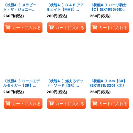
〔状態A-〕メラビー
〔状態A-〕C.A.P.アア
〔状態A-〕パーリ騎士
ト・ザ・ジョニー
ルカイト【MAS】
【C】{EX1955/68}
【MAS】
{EX19M27/M40}《水》
《無》
260
円
(税込)
260
円
(税込)
260
円
(税込)
{EX19M35/M40}
《火》
カートに入れる
カートに入れる
カートに入れる
〔状態A-〕ロールモデ
〔状態A-〕燃えるデッ
〔状態A-〕Iam【SR】
ルタイガー【SR】
ト・ソード【SR】
{EX19S8/S20}《水》
{EX19S18/S20}《多》
{EX19S2/S20}《無》
260
円
(税込)
260
円
(税込)
260
円
(税込)
カートに入れる
カートに入れる
カートに入れる