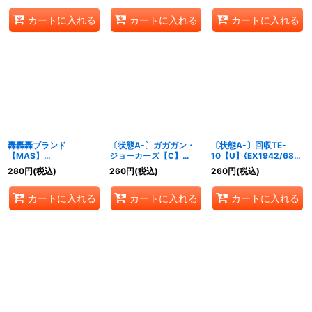
カートに入れる
カートに入れる
カートに入れる
轟轟轟ブランド
〔状態A-〕ガガガン・
〔状態A-〕回収TE-
【MAS】
ジョーカーズ【C】
10【U】{EX1942/68}
{EX19M36/M40}
{EX1967/68}《自然》
《水》
280
円
(税込)
260
円
(税込)
260
円
(税込)
《火》
カートに入れる
カートに入れる
カートに入れる