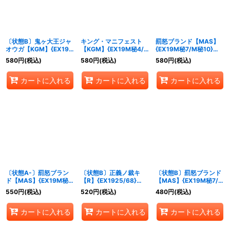
〔状態B〕鬼ヶ大王ジャ
キング・マニフェスト
罰怒ブランド【MAS】
オウガ【KGM】{EX19M
【KGM】{EX19M秘4/M
{EX19M秘7/M秘10}
秘5/M秘10}《多》
秘10}《多》
《火》
580
円
(税込)
580
円
(税込)
580
円
(税込)
カートに入れる
カートに入れる
カートに入れる
〔状態A-〕罰怒ブラン
〔状態B〕正義ノ裁キ
〔状態B〕罰怒ブランド
ド【MAS】{EX19M秘
【R】{EX1925/68}
【MAS】{EX19M秘7/M
7/M秘10}《火》
《光》
秘10}《火》
550
円
(税込)
520
円
(税込)
480
円
(税込)
カートに入れる
カートに入れる
カートに入れる