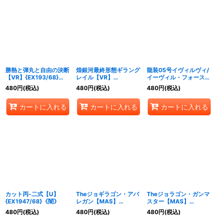
勝熱と弾丸と自由の決断
煌銀河最終形態ギラング
龍装05号イヴィルヴィ/
【VR】{EX193/68}
レイル【VR】
イーヴィル・フォース
《無》
{EX196/68}《光》
【VR】{EX199/68}
480
円
(税込)
480
円
(税込)
480
円
(税込)
《多》
カートに入れる
カートに入れる
カートに入れる
カット丙-二式【U】
Theジョギラゴン・アバ
Theジョラゴン・ガンマ
{EX1947/68}《闇》
レガン【MAS】
スター【MAS】
{EX19M21/M40}《無》
{EX19M22/M40}
480
円
(税込)
480
円
(税込)
480
円
(税込)
《無》