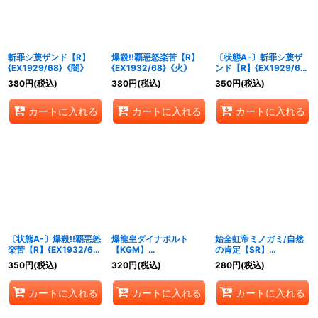
斬罪シ蔑ザンド【R】
爆殺!!覇悪怒楽苦【R】
〔状態A-〕斬罪シ蔑ザ
{EX1929/68}《闇》
{EX1932/68}《火》
ンド【R】{EX1929/68}
《闇》
380
円
(税込)
380
円
(税込)
350
円
(税込)
カートに入れる
カートに入れる
カートに入れる
〔状態A-〕爆殺!!覇悪怒
爆龍皇ダイナボルト
始全虹帝ミノガミ/自然
楽苦【R】{EX1932/68}
【KGM】
の肯定【SR】
《火》
{EX19M4/M40}《多》
{EX19S14/S20}《自
350
円
(税込)
320
円
(税込)
280
円
(税込)
然》
カートに入れる
カートに入れる
カートに入れる