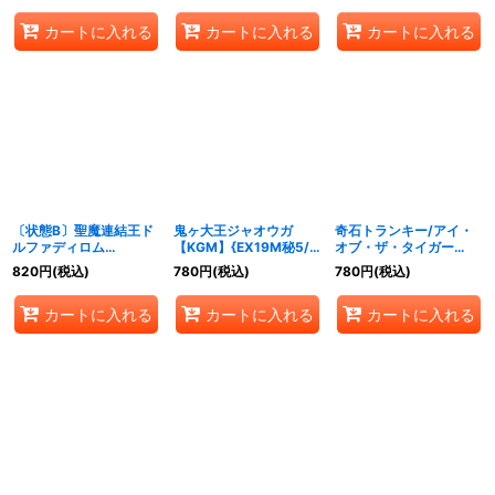
カートに入れる
カートに入れる
カートに入れる
〔状態B〕聖魔連結王ド
鬼ヶ大王ジャオウガ
奇石トランキー/アイ・
ルファディロム
【KGM】{EX19M秘5/M
オブ・ザ・タイガー
【KGM】{EX19M秘6/M
秘10}《多》
【VR】{EX194/68}
820
円
(税込)
780
円
(税込)
780
円
(税込)
秘10}《多》
《光》
カートに入れる
カートに入れる
カートに入れる