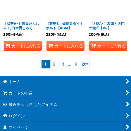
〔状態A-〕黒豆だんし
〔状態B〕爆龍皇ダイナ
〔状態A-〕灰燼と天門
ゃく/白米男しゃく
ボルト【KGM】
の儀式【VR】
【VR】{EX1914/68}
{EX19M4/M40}《多》
{EX1922/68}《多》
260
円
(税込)
220
円
(税込)
200
円
(税込)
《自然》
カートに入れる
カートに入れる
カートに入れる
1
2
3
...
6
次
»
ホーム
カートの中身
最近チェックしたアイテム
ログイン
マイページ