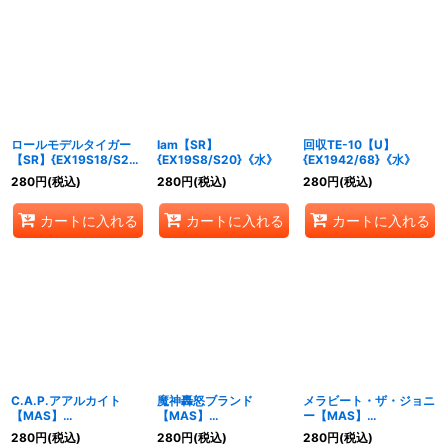
ロールモデルタイガー
Iam【SR】
回収TE-10【U】
【SR】{EX19S18/S20}
{EX19S8/S20}《水》
{EX1942/68}《水》
《多》
280
円
(税込)
280
円
(税込)
280
円
(税込)
カートに入れる
カートに入れる
カートに入れる
C.A.P.アアルカイト
魔神轟怒ブランド
メラビート・ザ・ジョニ
【MAS】
【MAS】
ー【MAS】
{EX19M27/M40}《水》
{EX19M34/M40}
{EX19M35/M40}
280
円
(税込)
280
円
(税込)
280
円
(税込)
《火》
《火》