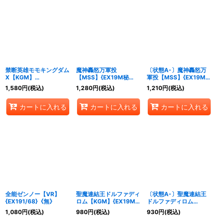
絞り込む
禁断英雄モモキングダム
魔神轟怒万軍投
〔状態A-〕魔神轟怒万
X【KGM】
【MSS】{EX19M秘
軍投【MSS】{EX19M秘
{EX19M7/M40}《多》
10/M秘10}《火》
10/M秘10}《火》
1,580
円
(税込)
1,280
円
(税込)
1,210
円
(税込)
カートに入れる
カートに入れる
カートに入れる
全能ゼンノー【VR】
聖魔連結王ドルファディ
〔状態A-〕聖魔連結王
{EX191/68}《無》
ロム【KGM】{EX19M秘
ドルファディロム
6/M秘10}《多》
【KGM】{EX19M秘6/M
1,080
円
(税込)
980
円
(税込)
930
円
(税込)
秘10}《多》