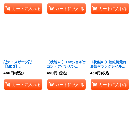
カートに入れる
カートに入れる
カートに入れる
卍デ・スザーク卍
〔状態A-〕Theジョギラ
〔状態A-〕煌銀河最終
【MDS】
ゴン・アバレガン
形態ギラングレイル
{EX19M20/M40}
【MAS】
【VR】{EX196/68}
480
円
(税込)
450
円
(税込)
450
円
(税込)
《闇》
{EX19M21/M40}《無》
《光》
カートに入れる
カートに入れる
カートに入れる