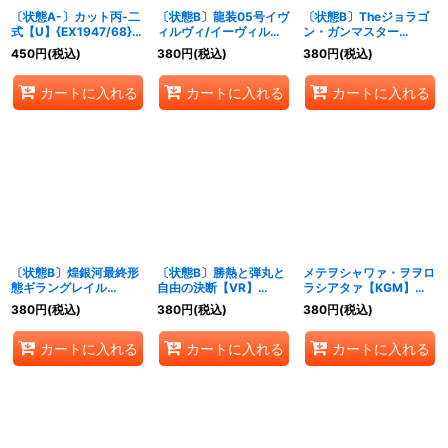
〔状態A-〕カット丙-二
〔状態B〕龍装05号イヴ
〔状態B〕Theジョラゴ
式【U】{EX1947/68}
ィルヴィ/イーヴィル・
ン・ガンマスター
《闇》
フォース【VR】
【MAS】
450
円
(税込)
380
円
(税込)
380
円
(税込)
{EX199/68}《多》
{EX19M22/M40}
《無》
カートに入れる
カートに入れる
カートに入れる
〔状態B〕煌銀河最終形
〔状態B〕勝熱と弾丸と
メテヲシャワァ・ヲヲロ
態ギラングレイル
自由の決断【VR】
ラシアタァ【KGM】
【VR】{EX196/68}
{EX193/68}《無》
{EX19M6/M40}《多》
380
円
(税込)
380
円
(税込)
380
円
(税込)
《光》
カートに入れる
カートに入れる
カートに入れる