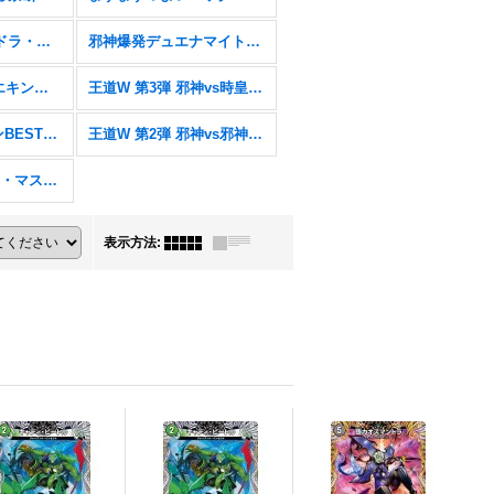
エピソード4パンドラ・ウォーズ【DM25-EX4】
邪神爆発デュエナマイトパック「王道W」【DM25-EX3】
王道vs邪道 デュエキングWDreaM 2025【DM25-EX2】
王道W 第3弾 邪神vs時皇 〜ビヨンド・ザ・タイム〜【DM25-RP3】
愛感謝祭 ヒロインBEST【DM25-EX1】
王道W 第2弾 邪神vs邪神II 〜ジャシン・イン・ザ・シェル〜【DM25-RP2】
にじさんじコラボ・マスターズ「異次元の超獣使い」【DM24-EX4】
表示方法
: