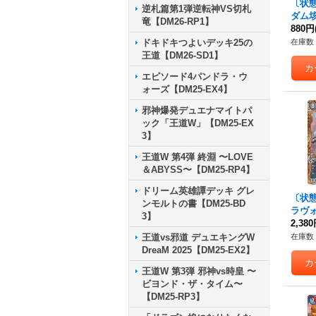
〔状
逆札篇第1弾逆転神VS切札
ダム垓
竜【DM26-RP1】
P4/S
880円
ドキドキつよいデッキ25の
在庫数 
王道【DM26-SD1】
エピソード4パンドラ・ウ
ォーズ【DM25-EX4】
邪神爆発デュエナマイトパ
ック「王道W」【DM25-EX
3】
王道W 第4弾 終淵 〜LOVE
＆ABYSS〜【DM25-RP4】
ドリーム英雄譚デッキ グレ
〔状態
ンモルトの書【DM25-BD
ラヴ
3】
{23R
2,38
《闇
王道vs邪道 デュエキングW
在庫数 
DreaM 2025【DM25-EX2】
王道W 第3弾 邪神vs時皇 〜
ビヨンド・ザ・タイム〜
【DM25-RP3】