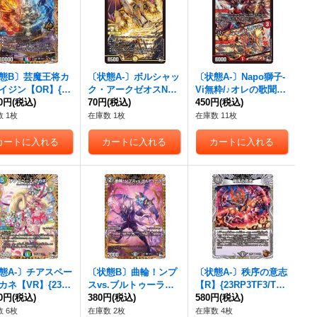
態B〕芸魔王将カ
〔状態A-〕ボルシャッ
〔状態A-〕Napo獅子-
イジン【OR】{23
ク・アークゼオスNEX
Vi無粋/♪オレの歌聞け
2B/22}《多》
80円
(税込)
【SR】{23RP3S1/S8}
70円
(税込)
よ聞かなきゃ殴り合い
450円
(税込)
《光》
【SR】{23RP3S4/S8}
 1枚
在庫数 1枚
在庫数 11枚
《火》
態A-〕チアスペー
〔状態B〕曲輪！ンプ
〔状態A-〕秩序の意志
カネ【VR】{23R
スvs.ブルトゥーラ
【R】{23RP3TF3/TF1
1A/20}《多》
20円
(税込)
【C】{23RP320B/22}
380円
(税込)
0}《闇》
580円
(税込)
《闇》
 6枚
在庫数 2枚
在庫数 4枚