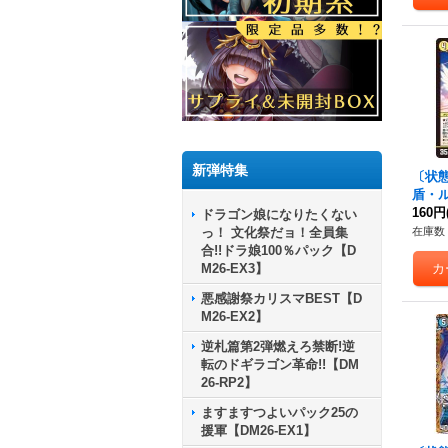
新弾特集
〔状態
盾・ル
P310
160円
ドラゴン娘になりたくない
っ！ 文化祭だョ！全員集
在庫数 
合!!ドラ娘100％パック【D
M26-EX3】
悪感謝祭カリスマBEST【D
M26-EX2】
逆札篇第2弾燃えろ禁断!逆
転のドギラゴン革命!!【DM
26-RP2】
ますますつよいパック25の
援軍【DM26-EX1】