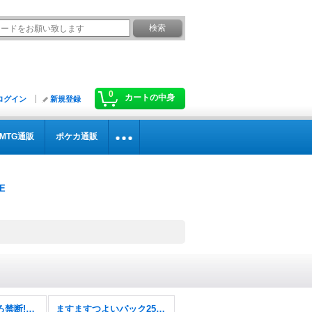
0
カートの中身
ログイン
新規登録
MTG通販
ポケカ通販
逆札篇第2弾燃えろ禁断!逆転のドギラゴン革命!!【DM26-RP2】
ますますつよいパック25の援軍【DM26-EX1】