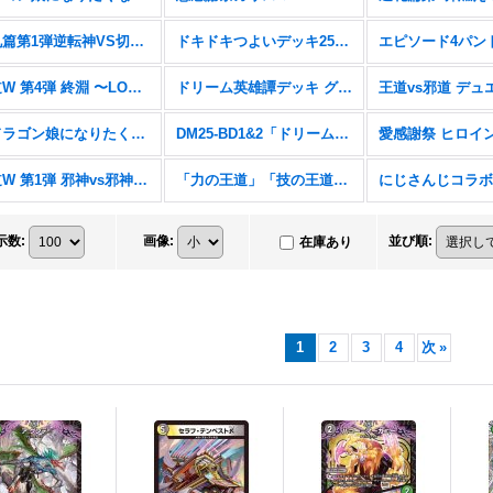
逆札篇第1弾逆転神VS切札竜【DM26-RP1】
ドキドキつよいデッキ25の王道【DM26-SD1】
王道W 第4弾 終淵 〜LOVE＆ABYSS〜【DM25-RP4】
ドリーム英雄譚デッキ グレンモルトの書【DM25-BD3】
「ドラゴン娘になりたくないっ!」はじけろスポーツ！青春☆ワールドカップ!!【DM25-SP2】
DM25-BD1&2「ドリーム英雄譚デッキ ボルシャックの書&アルカディアスの書」
王道W 第1弾 邪神vs邪神 〜ソウル・オブ・ジ・アビス〜【DM25-RP1】
「力の王道」「技の王道」「Jack-Pot-Live!! in 桜龍高校」【DM25-SD1&2&SP1】
示数
:
画像
:
並び順
:
在庫あり
1
2
3
4
次
»