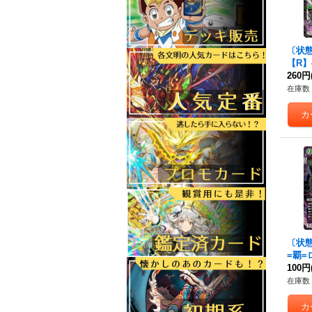
〔状態
【R】{
《自
260円
在庫数 
〔状態
=覇=
3RP3
100円
《多
在庫数 