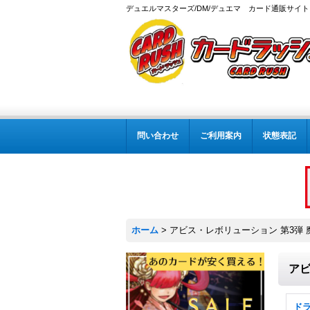
デュエルマスターズ/DM/デュエマ カード通販サイト
問い合わせ
ご利用案内
状態表記
ホーム
>
アビス・レボリューション 第3弾 魔
アビ