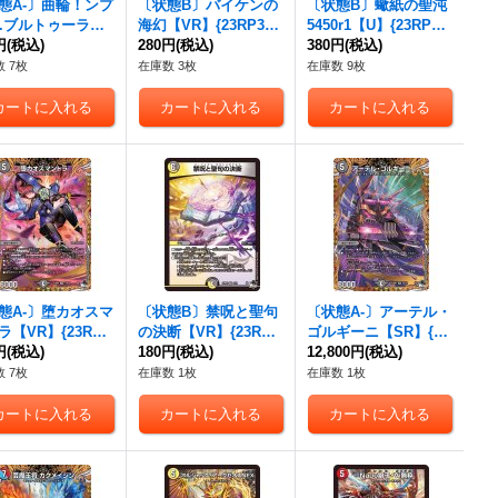
態A-〕曲輪！ンプ
〔状態B〕バイケンの
〔状態B〕蠍紙の聖沌
s.ブルトゥーラ
海幻【VR】{23RP3TR
5450r1【U】{23RP31
{23RP320B/22}
円
(税込)
8/TR9}《水》
280円
(税込)
7B/22}《光》
380円
(税込)
》
 7枚
在庫数 3枚
在庫数 9枚
態A-〕堕カオスマ
〔状態B〕禁呪と聖句
〔状態A-〕アーテル・
ラ【VR】{23RP3
の決断【VR】{23RP3
ゴルギーニ【SR】{23
/22}《闇》
円
(税込)
4/74}《多》
180円
(税込)
RP35B/22}《闇》
12,800円
(税込)
 7枚
在庫数 1枚
在庫数 1枚