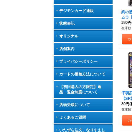
デジモンカード通販
終の
ムラ【
5/TR
380円
状態表記
在庫数 
オリジナル
店舗案内
プライバシーポリシー
カードの梱包方法について
【初回購入の方限定】返
品・返金制度について
千羽
【SR】
《多
80円
(
店頭受取について
在庫数 
よくあるご質問
いたずら注文、なりすまし