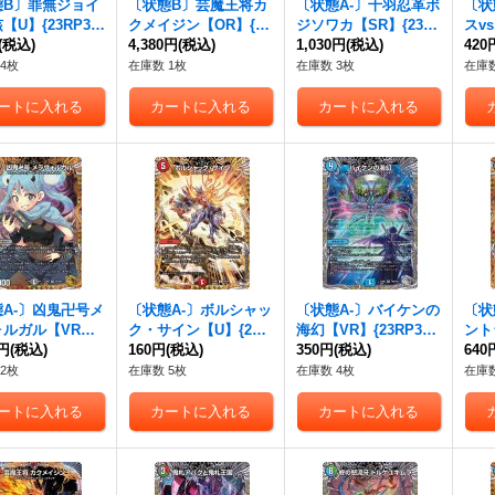
態B〕罪無ジョイ
〔状態B〕芸魔王将カ
〔状態A-〕千羽忍革ボ
〔状
【U】{23RP3S
クメイジン【OR】{23
ジソワカ【SR】{23R
スv
P5}《多》
(税込)
RP32S/2}《多》
4,380円
(税込)
P38B/22}《多》
1,030円
(税込)
【C】
420
《闇
4枚
在庫数 1枚
在庫数 3枚
在庫数
A-〕凶鬼卍号メ
〔状態A-〕ボルシャッ
〔状態A-〕バイケンの
〔状
ォルガル【VR】
ク・サイン【U】{23R
海幻【VR】{23RP3TR
ント
P3SP3/SP5}
0円
(税込)
P316A/20}《火》
160円
(税込)
8/TR9}《水》
350円
(税込)
11B
640
》
2枚
在庫数 5枚
在庫数 4枚
在庫数