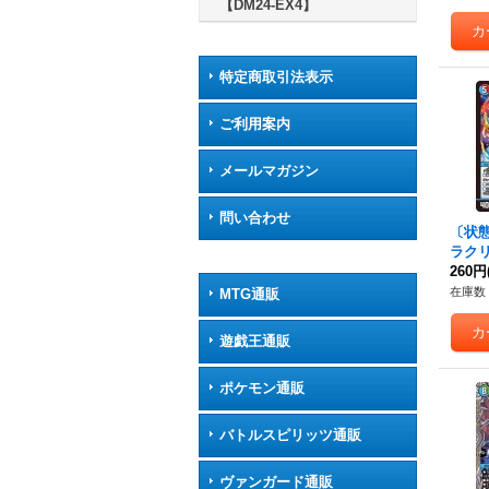
【DM24-EX4】
特定商取引法表示
ご利用案内
メールマガジン
問い合わせ
〔状態
ラク
{23R
260円
在庫数 
MTG通販
遊戯王通販
ポケモン通販
バトルスピリッツ通販
ヴァンガード通販