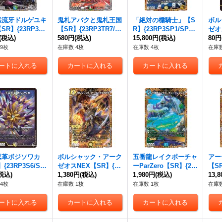
怒流牙ドルゲユキ
鬼札アバクと鬼札王国
「絶対の楯騎士」【S
ボル
SR】{23RP3TR
【SR】{23RP3TR7/T
R】{23RP3SP1/SP5}
ゼオ
9}《多》
(税込)
R9}《多》
580円
(税込)
《光》
15,800円
(税込)
RP3
80円
9枚
在庫数 4枚
在庫数 4枚
在庫数
忍革ボジソワカ
ボルシャック・アーク
五番龍レイクポーチャ
アー
{23RP3S6/S8}
ゼオスNEX【SR】{23
ーParZero【SR】{23
【SR
》
税込)
RP33B/22}《光》
1,380円
(税込)
RP34B/22}《水》
1,980円
(税込)
《闇
13,
4枚
在庫数 1枚
在庫数 1枚
在庫数