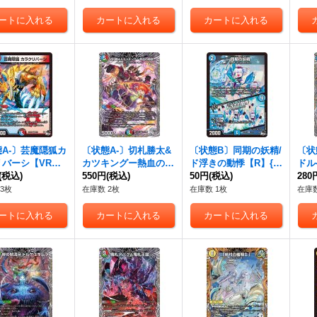
A-〕芸魔隠狐カ
〔状態A-〕切札勝太&
〔状態B〕同期の妖精/
〔状
リバーシ【VR】
カツキングー熱血の物
ド浮きの動悸【R】{2
ドル
P36/74}《多》
(税込)
語ー【DSR】{23RP3T
550円
(税込)
3RP313/74}《水》
50円
(税込)
R】{
280
R1/TR9}《多》
《多
3枚
在庫数 2枚
在庫数 1枚
在庫数