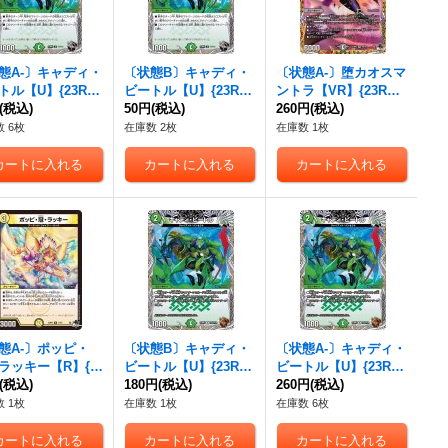
態A-〕キャディ・
〔状態B〕キャディ・
〔状態A-〕堕カオスマ
トル【U】{23RP3
ビートル【U】{23RP3
ントラ【VR】{23RP3
T10}《自然》
(税込)
T5/T10}《自然》
50円
(税込)
9A/20}《闇》
260円
(税込)
 6枚
在庫数 2枚
在庫数 1枚
態A-〕ポッピ・
〔状態B〕キャディ・
〔状態A-〕キャディ・
ラッキー【R】{2
ビートル【U】{23RP3
ビートル【U】{23RP3
311/74}《光》
(税込)
TF5/TF10}《自然》
180円
(税込)
TF5/TF10}《自然》
260円
(税込)
 1枚
在庫数 1枚
在庫数 6枚