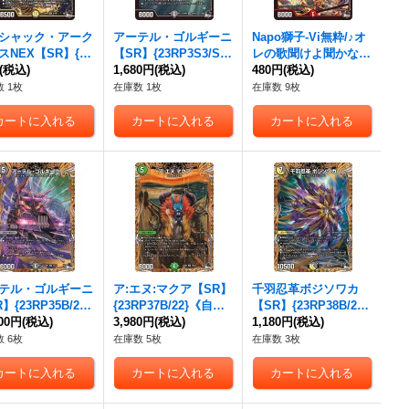
シャック・アーク
アーテル・ゴルギーニ
Napo獅子-Vi無粋/♪オ
スNEX【SR】{23
【SR】{23RP3S3/S8}
レの歌聞けよ聞かなき
S1/S8}《光》
(税込)
《闇》
1,680円
(税込)
ゃ殴り合い【SR】{23
480円
(税込)
RP3S4/S8}《火》
 1枚
在庫数 1枚
在庫数 9枚
テル・ゴルギーニ
ア:エヌ:マクア【SR】
千羽忍革ボジソワカ
】{23RP35B/22}
{23RP37B/22}《自
【SR】{23RP38B/22}
》
800円
(税込)
然》
3,980円
(税込)
《多》
1,180円
(税込)
 6枚
在庫数 5枚
在庫数 3枚