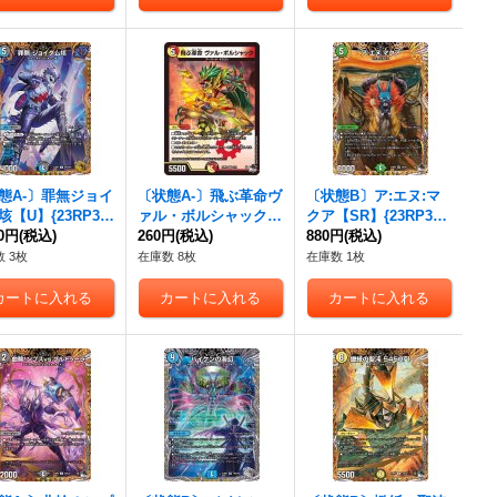
態A-〕罪無ジョイ
〔状態A-〕飛ぶ革命ヴ
〔状態B〕ア:エヌ:マ
垓【U】{23RP3S
ァル・ボルシャック
クア【SR】{23RP35
SP5}《多》
20円
(税込)
【VR】{23RP35/74}
260円
(税込)
A/20}《自然》
880円
(税込)
《多》
 3枚
在庫数 8枚
在庫数 1枚