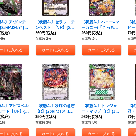
A-〕ア:グンテ
〔状態A-〕セラフ・テ
〔状態A-〕ハニー=マ
〔状
23RP324/74}
ンペスト_【VR】{23R
ーガニー/「こっちは
ビー
然》
(税込)
P33/74}《多》
260円
(税込)
甘いぞー」【U】{23R
260円
(税込)
T5/
70円
P350/74}《多》
4枚
在庫数 2枚
在庫数 2枚
在庫数
A-〕アビスベル
〔状態A-〕秩序の意志
〔状態A-〕トレジャ
〔状
ロード【OR】{2
【R】{23RP3T3/T10}
ー・マップ【R】{23R
冠・
OR1/OR2}
(税込)
《闇》
350円
(税込)
P3TF4/TF10}《自然》
260円
(税込)
3RP
70円
》
1枚
在庫数 3枚
在庫数 5枚
在庫数