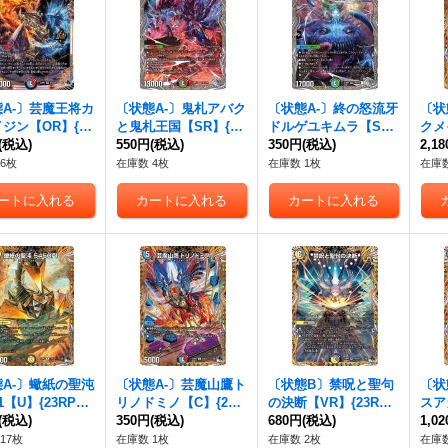
A-〕芸魔王将カ
〔状態A-〕鬼札アバク
〔状態A-〕終の怒流牙
〔状
ジン【OR】{23
と鬼札王国【SR】{23
ドルゲユキムラ【S
クメ
R2/OR2}《多》
(税込)
RP3TR7/TR9}《多》
550円
(税込)
R】{23RP3TR5/TR9}
350円
(税込)
RP3
2,1
《多》
6枚
在庫数 4枚
在庫数 1枚
在庫数
A-〕蠍紙の聖沌
〔状態A-〕芸魔山鷹ト
〔状態B〕禁呪と聖句
〔状
r1【U】{23RP31
リノドミノ【C】{23R
の決断【VR】{23RP3
スア
2}《光》
(税込)
P322B/22}《多》
350円
(税込)
10A/20}《多》
680円
(税込)
P31
1,0
17枚
在庫数 1枚
在庫数 2枚
在庫数