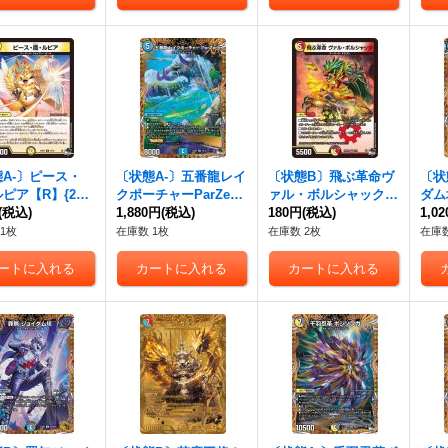
A-〕ピース・
〔状態A-〕五番龍レイ
〔状態B〕飛ぶ革命ヴ
〔状
ピア【R】{23R
クポーチャーParZero
ァル・ボルシャック
ダム
/74}《光》
(税込)
【SR】{23RP34B/22}
1,880円
(税込)
【VR】{23RP35/74}
180円
(税込)
P4/
1,0
《水》
《多》
1枚
在庫数 1枚
在庫数 2枚
在庫数