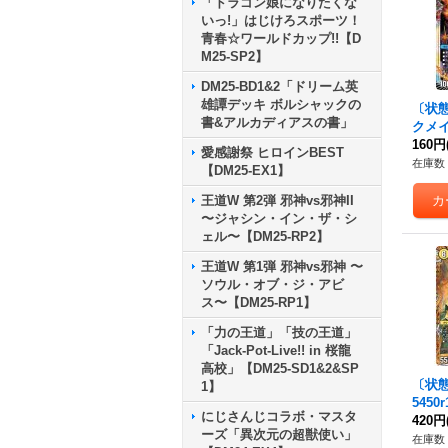
「ドラゴン娘になりたくな
いっ!」はじけろスポーツ！
青春☆ワールドカップ!!【D
M25-SP2】
DM25-BD1&2「ドリーム英
雄譚デッキ ボルシャックの
〔状態
書&アルカディアスの書」
クメイ
RP3O
160円
愛感謝祭 ヒロインBEST
在庫数 
【DM25-EX1】
王道W 第2弾 邪神vs邪神II
〜ジャシン・イン・ザ・シ
ェル〜【DM25-RP2】
王道W 第1弾 邪神vs邪神 〜
ソウル・オブ・ジ・アビ
ス〜【DM25-RP1】
「力の王道」「技の王道」
「Jack-Pot-Live!! in 桜龍
高校」【DM25-SD1&2&SP
〔状態
1】
5450
にじさんじコラボ・マスタ
7B/2
420円
ーズ「異次元の超獣使い」
在庫数 