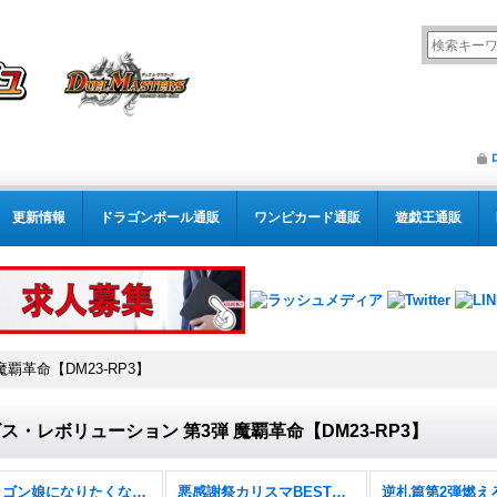
更新情報
ドラゴンボール通販
ワンピカード通販
遊戯王通販
覇革命【DM23-RP3】
ス・レボリューション 第3弾 魔覇革命【DM23-RP3】
ドラゴン娘になりたくないっ！ 文化祭だョ！全員集合!!ドラ娘100％パック【DM26-EX3】
悪感謝祭カリスマBEST【DM26-EX2】