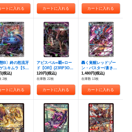
態B〕終の怒流牙
アビスベル=覇=ロー
轟く覚醒レッドゾー
ゲユキムラ【S
ド【OR】{23RP3OR
ン・バスター/蒼き覚
23RP3TR5/TR9}
円
(税込)
1/OR2}《多》
120円
(税込)
醒ドギラゴンX【SR】
1,480円
(税込)
》
{23RP3TR2b/TR9/TR
 2枚
在庫数 22枚
在庫数 13枚
2a/TR9}《多》