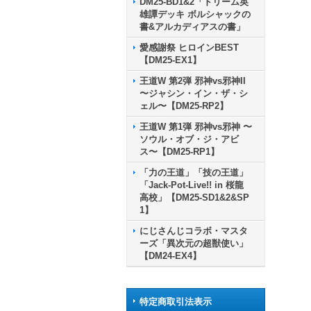
DM25-BD1&2「ドリーム英
雄譚デッキ ボルシャックの
書&アルカディアスの書」
愛感謝祭 ヒロインBEST
【DM25-EX1】
王道W 第2弾 邪神vs邪神II
〜ジャシン・イン・ザ・シ
ェル〜【DM25-RP2】
王道W 第1弾 邪神vs邪神 〜
ソウル・オブ・ジ・アビ
ス〜【DM25-RP1】
「力の王道」「技の王道」
「Jack-Pot-Live!! in 桜龍
高校」【DM25-SD1&2&SP
1】
にじさんじコラボ・マスタ
ーズ「異次元の超獣使い」
【DM24-EX4】
特定商取引法表示