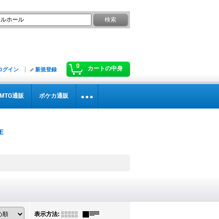
0
カートの中身
ログイン
新規登録
MTG通販
ポケカ通販
表示方法
: