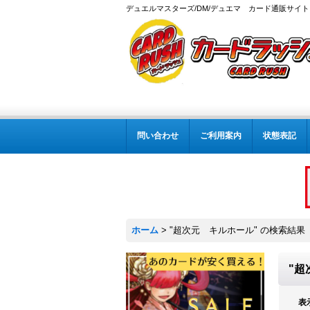
デュエルマスターズ/DM/デュエマ カード通販サイト
問い合わせ
ご利用案内
状態表記
ホーム
>
"超次元 キルホール"
の
検索結果
"超
表