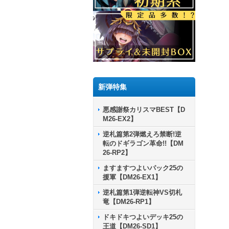
新弾特集
悪感謝祭カリスマBEST【D
M26-EX2】
逆札篇第2弾燃えろ禁断!逆
転のドギラゴン革命!!【DM
26-RP2】
ますますつよいパック25の
援軍【DM26-EX1】
逆札篇第1弾逆転神VS切札
竜【DM26-RP1】
ドキドキつよいデッキ25の
王道【DM26-SD1】