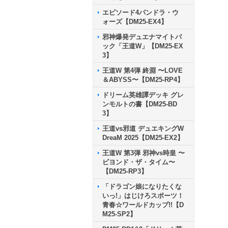
エピソード4パンドラ・ウ
ォーズ【DM25-EX4】
邪神爆発デュエナマイトパ
ック「王道W」【DM25-EX
3】
王道W 第4弾 終淵 〜LOVE
＆ABYSS〜【DM25-RP4】
ドリーム英雄譚デッキ グレ
ンモルトの書【DM25-BD
3】
王道vs邪道 デュエキングW
DreaM 2025【DM25-EX2】
王道W 第3弾 邪神vs時皇 〜
ビヨンド・ザ・タイム〜
【DM25-RP3】
「ドラゴン娘になりたくな
いっ!」はじけろスポーツ！
青春☆ワールドカップ!!【D
M25-SP2】