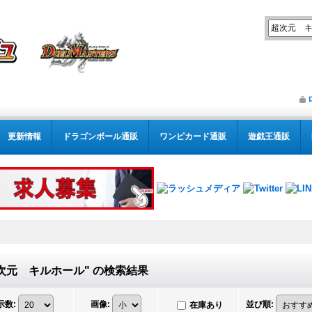
更新情報
ドラゴンボール通販
ワンピカード通販
遊戯王通販
次元 キルホール"
の
検索結果
示数
:
画像
:
並び順
:
在庫あり