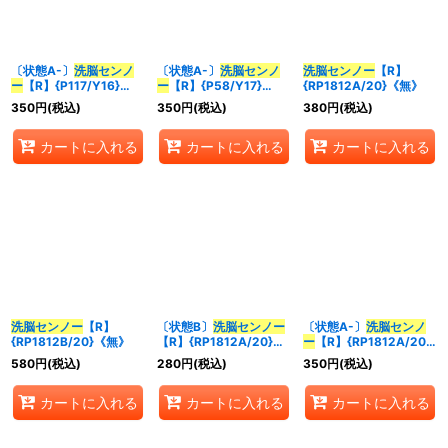
並び順
:
〔状態A-〕
洗脳センノ
〔状態A-〕
洗脳センノ
洗脳センノー
【R】
ー
【R】{P117/Y16}
ー
【R】{P58/Y17}
{RP1812A/20}《無》
カテゴリ
:
《無》
《無》
350
円
(税込)
350
円
(税込)
380
円
(税込)
カートに入れる
カートに入れる
カートに入れる
特集
:
絞り込む
洗脳センノー
【R】
〔状態B〕
洗脳センノー
〔状態A-〕
洗脳センノ
{RP1812B/20}《無》
【R】{RP1812A/20}
ー
【R】{RP1812A/20}
《無》
《無》
580
円
(税込)
280
円
(税込)
350
円
(税込)
カートに入れる
カートに入れる
カートに入れる