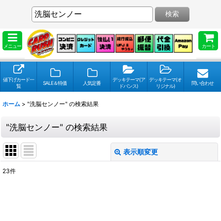
検索
メニュー
カート
値下げカード一
デッキテーマ(ア
デッキテーマ(オ
SALE＆特価
人気定番
問い合わせ
覧
ドバンス)
リジナル)
ホーム
>
"洗脳センノー"
の
検索結果
"洗脳センノー"
の
検索結果
表示順変更
閉じる
23
件
検索キーワードをお願い致します
:
表示数
: