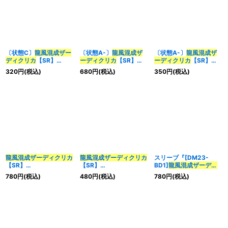
〔状態C〕
龍風混成
ザー
〔状態A-〕
龍風混成
ザ
〔状態A-〕
龍風混成
ザ
ディクリカ
【SR】
ーディクリカ
【SR】
ーディクリカ
【SR】
{RP1710A/20}《多》
{RP1710A/20}《多》
{26EX320/100}《多》
320
円
(税込)
680
円
(税込)
350
円
(税込)
龍風混成
ザーディクリカ
龍風混成
ザーディクリカ
スリーブ『[DM23-
【SR】
【SR】
BD1]
龍風混成
ザーディ
{23BD1BE1/BE10}
{23BD1SE4/SE10}
クリカ
』42枚入り【サ
780
円
(税込)
480
円
(税込)
780
円
(税込)
《多》
《多》
プライ】{-}