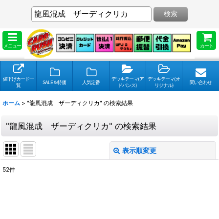
検索
メニュー
カート
値下げカード一
デッキテーマ(ア
デッキテーマ(オ
SALE＆特価
人気定番
問い合わせ
覧
ドバンス)
リジナル)
ホーム
>
"龍風混成 ザーディクリカ"
の
検索結果
"龍風混成 ザーディクリカ"
の
検索結果
表示順変更
閉じる
52
件
検索キーワードをお願い致します
:
表示数
: