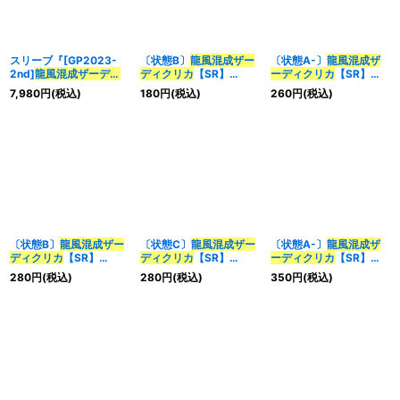
スリーブ『[GP2023-
〔状態B〕
龍風混成
ザー
〔状態A-〕
龍風混成
ザ
2nd]
龍風混成
ザーディ
ディクリカ
【SR】
ーディクリカ
【SR】
クリカ
』60枚入り【サ
{26SD1B1/13}《多》
{26SD1B1/13}《多》
7,980
円
(税込)
180
円
(税込)
260
円
(税込)
プライ】{-}
〔状態B〕
龍風混成
ザー
〔状態C〕
龍風混成
ザー
〔状態A-〕
龍風混成
ザ
ディクリカ
【SR】
ディクリカ
【SR】
ーディクリカ
【SR】
{26SD1B1☆/13}《多》
{RP17S7/S11}《多》
{26SD1B1☆/13}《多》
280
円
(税込)
280
円
(税込)
350
円
(税込)