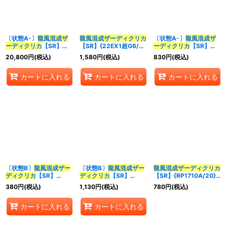
〔状態A-〕
龍風混成
ザ
龍風混成
ザーディクリカ
〔状態A-〕
龍風混成
ザ
ーディクリカ
【SR】
【SR】{22EX1超G6/超
ーディクリカ
【SR】
{RP22SP5/SP6}《多》
G10}《多》
{22EX1超7/超50}
20,800
円
(税込)
1,580
円
(税込)
830
円
(税込)
《多》
カートに入れる
カートに入れる
カートに入れる
〔状態B〕
龍風混成
ザー
〔状態B〕
龍風混成
ザー
龍風混成
ザーディクリカ
ディクリカ
【SR】
ディクリカ
【SR】
【SR】{RP1710A/20}
{23BD1SE4/SE10}
{22EX1超G6/超G10}
《多》
380
円
(税込)
1,130
円
(税込)
780
円
(税込)
《多》
《多》
カートに入れる
カートに入れる