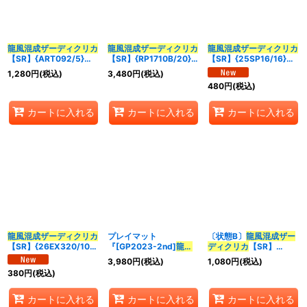
並び順
:
龍風混成
ザーディクリカ
龍風混成
ザーディクリカ
龍風混成
ザーディクリカ
【SR】{ART092/5}
【SR】{RP1710B/20}
【SR】{25SP16/16}
カテゴリ
:
《多》
《多》
《多》
1,280
円
(税込)
3,480
円
(税込)
480
円
(税込)
特集
:
カートに入れる
カートに入れる
カートに入れる
絞り込む
龍風混成
ザーディクリカ
プレイマット
〔状態B〕
龍風混成
ザー
【SR】{26EX320/100}
『[GP2023-2nd]
龍風
ディクリカ
【SR】
《多》
混成
ザーディクリカ
』
{ART092/5}《多》
3,980
円
(税込)
1,080
円
(税込)
【サプライ】{-}
380
円
(税込)
カートに入れる
カートに入れる
カートに入れる