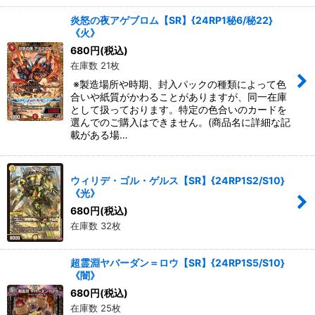
炎怒の夜アゲブロム【SR】{24RP1秘6/秘22}
《火》
680
円
(税込)
在庫数 21枚
※製造場所や時期、封入パックの種類によって色
合いや紙質がかわることがありますが、同一在庫
として扱っております。特定の色合いのカードを
選んでのご購入はできません。(商品名に詳細な記
載がある場…
ウィリデ・ゴル・ゲルス【SR】{24RP1S2/S10}
《光》
680
円
(税込)
在庫数 32枚
超霊淵ヤバーダン＝ロウ【SR】{24RP1S5/S10}
《闇》
680
円
(税込)
在庫数 25枚