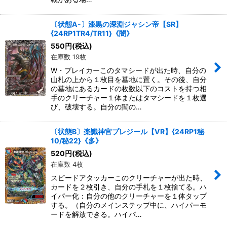
〔状態A-〕漆黒の深淵ジャシン帝【SR】
{24RP1TR4/TR11}《闇》
550
円
(税込)
在庫数 19枚
W・ブレイカーこのタマシードが出た時、自分の
山札の上から１枚目を墓地に置く。その後、自分
の墓地にあるカードの枚数以下のコストを持つ相
手のクリーチャー１体またはタマシードを１枚選
び、破壊する。自分の闇の…
〔状態B〕楽識神官プレジール【VR】{24RP1秘
10/秘22}《多》
520
円
(税込)
在庫数 4枚
スピードアタッカーこのクリーチャーが出た時、
カードを２枚引き、自分の手札を１枚捨てる。ハ
イパー化：自分の他のクリーチャーを１体タップ
する。（自分のメインステップ中に、ハイパーモ
ードを解放できる。ハイパ…