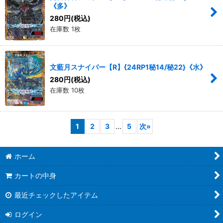
《多》
280
円
(税込)
在庫数 1枚
文藍月スナイパー【R】{24RP1秘14/秘22}《水》
280
円
(税込)
在庫数 10枚
1
2
3
...
5
次
»
ホーム
カートの中身
最近チェックしたアイテム
ログイン