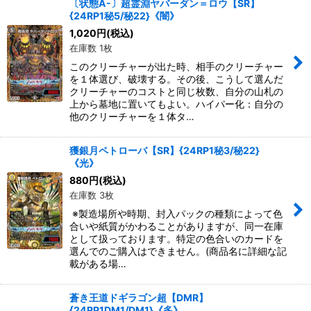
〔状態A-〕超霊淵ヤバーダン＝ロウ【SR】
{24RP1秘5/秘22}《闇》
1,020
円
(税込)
在庫数 1枚
このクリーチャーが出た時、相手のクリーチャー
を１体選び、破壊する。その後、こうして選んだ
クリーチャーのコストと同じ枚数、自分の山札の
上から墓地に置いてもよい。ハイパー化：自分の
他のクリーチャーを１体タ…
獲銀月ペトローバ【SR】{24RP1秘3/秘22}
《光》
880
円
(税込)
在庫数 3枚
※製造場所や時期、封入パックの種類によって色
合いや紙質がかわることがありますが、同一在庫
として扱っております。特定の色合いのカードを
選んでのご購入はできません。(商品名に詳細な記
載がある場…
蒼き王道ドギラゴン超【DMR】
{24RP1DM1/DM1}《多》