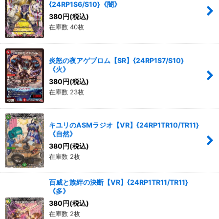
{24RP1S6/S10}《闇》
380
円
(税込)
在庫数 40枚
炎怒の夜アゲブロム【SR】{24RP1S7/S10}
《火》
380
円
(税込)
在庫数 23枚
キユリのASMラジオ【VR】{24RP1TR10/TR11}
《自然》
380
円
(税込)
在庫数 2枚
百威と族絆の決断【VR】{24RP1TR11/TR11}
《多》
380
円
(税込)
在庫数 2枚