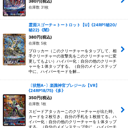
380
円
(税込)
在庫数 31枚
霊淵スゴーチ＝トートロット【U】{24RP1秘20/
秘22}《闇》
380
円
(税込)
在庫数 5枚
ブロッカー（このクリーチャーをタップして、相
手クリーチャーの攻撃先をこのクリーチャーに変
更してもよい）ハイパー化：自分の他のクリーチ
ャーを１体タップする。（自分のメインステップ
中に、ハイパーモードを解…
〔状態A-〕楽識神官プレジール【VR】
{24RP18/75}《多》
350
円
(税込)
在庫数 1枚
スピードアタッカーこのクリーチャーが出た時、
カードを２枚引き、自分の手札を１枚捨てる。ハ
イパー化：自分の他のクリーチャーを１体タップ
する。（自分のメインステップ中に、ハイパーモ