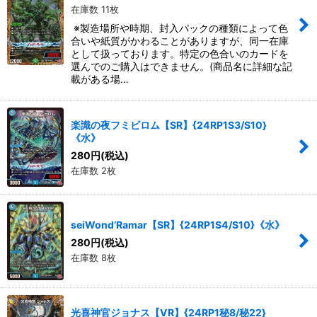
在庫数 11枚
※製造場所や時期、封入パックの種類によって色
合いや紙質がかわることがありますが、同一在庫
として扱っております。特定の色合いのカードを
選んでのご購入はできません。(商品名に詳細な記
載がある場…
楽識の夜フミビロム【SR】{24RP1S3/S10}
《水》
280
円
(税込)
在庫数 2枚
seiWond’Ramar【SR】{24RP1S4/S10}《水》
280
円
(税込)
在庫数 8枚
光喜神官ジョナス【VR】{24RP1秘8/秘22}