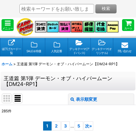
検索
メニュー
カート
値下げカード一
デッキテーマ(ア
デッキテーマ(オ
SALE＆特価
人気定番
問い合わせ
覧
ドバンス)
リジナル)
ホーム
>
王道篇 第1弾 デーモン・オブ・ハイパームーン【DM24-RP1】
王道篇 第1弾 デーモン・オブ・ハイパームーン
【DM24-RP1】
表示順変更
閉じる
285
件
表示数
:
1
2
3
...
5
次
»
並び順
: