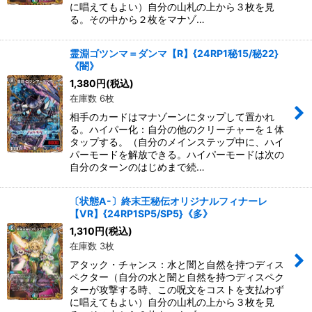
に唱えてもよい）自分の山札の上から３枚を見
る。その中から２枚をマナゾ…
霊淵ゴツンマ＝ダンマ【R】{24RP1秘15/秘22}
《闇》
1,380
円
(税込)
在庫数 6枚
相手のカードはマナゾーンにタップして置かれ
る。ハイパー化：自分の他のクリーチャーを１体
タップする。（自分のメインステップ中に、ハイ
パーモードを解放できる。ハイパーモードは次の
自分のターンのはじめまで続…
〔状態A-〕終末王秘伝オリジナルフィナーレ
【VR】{24RP1SP5/SP5}《多》
1,310
円
(税込)
在庫数 3枚
アタック・チャンス：水と闇と自然を持つディス
ペクター（自分の水と闇と自然を持つディスペク
ターが攻撃する時、この呪文をコストを支払わず
に唱えてもよい）自分の山札の上から３枚を見