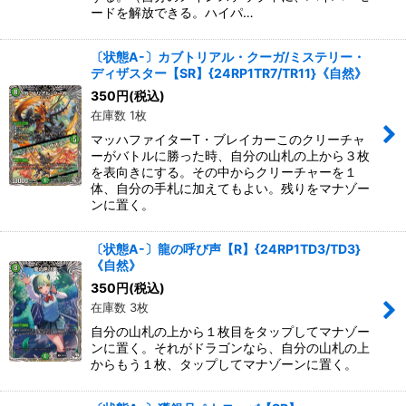
ードを解放できる。ハイパ…
〔状態A-〕カブトリアル・クーガ/ミステリー・
ディザスター【SR】{24RP1TR7/TR11}《自然》
350
円
(税込)
在庫数 1枚
マッハファイターT・ブレイカーこのクリーチャ
ーがバトルに勝った時、自分の山札の上から３枚
を表向きにする。その中からクリーチャーを１
体、自分の手札に加えてもよい。残りをマナゾー
ンに置く。
〔状態A-〕龍の呼び声【R】{24RP1TD3/TD3}
《自然》
350
円
(税込)
在庫数 3枚
自分の山札の上から１枚目をタップしてマナゾー
ンに置く。それがドラゴンなら、自分の山札の上
からもう１枚、タップしてマナゾーンに置く。