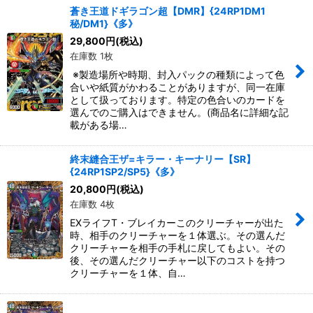
蒼き王道ドギラゴン超【DMR】{24RP1DM1
秘/DM1}《多》
絞り込む
29,800
円
(税込)
在庫数 1枚
※製造場所や時期、封入パックの種類によって色
合いや紙質がかわることがありますが、同一在庫
として扱っております。特定の色合いのカードを
選んでのご購入はできません。(商品名に詳細な記
載がある場…
終末縫合王ザ=キラー・キーナリー【SR】
{24RP1SP2/SP5}《多》
20,800
円
(税込)
在庫数 4枚
EXライフT・ブレイカーこのクリーチャーが出た
時、相手のクリーチャーを１体選ぶ。その選んだ
クリーチャーを相手の手札に戻してもよい。その
後、その選んだクリーチャー以下のコストを持つ
クリーチャーを１体、自…