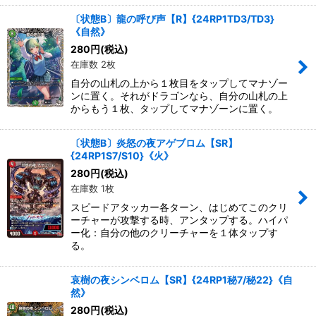
〔状態B〕龍の呼び声【R】{24RP1TD3/TD3}
《自然》
280
円
(税込)
在庫数 2枚
自分の山札の上から１枚目をタップしてマナゾー
ンに置く。それがドラゴンなら、自分の山札の上
からもう１枚、タップしてマナゾーンに置く。
〔状態B〕炎怒の夜アゲブロム【SR】
{24RP1S7/S10}《火》
280
円
(税込)
在庫数 1枚
スピードアタッカー各ターン、はじめてこのクリ
ーチャーが攻撃する時、アンタップする。ハイパ
ー化：自分の他のクリーチャーを１体タップす
る。
哀樹の夜シンベロム【SR】{24RP1秘7/秘22}《自
然》
280
円
(税込)