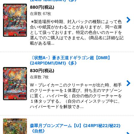
880
円
(税込)
在庫数 67枚
※製造場所や時期、封入パックの種類によって色
合いや紙質がかわることがありますが、同一在庫
として扱っております。特定の色合いのカードを
選んでのご購入はできません。(商品名に詳細な記
載がある場…
〔状態A-〕蒼き王道ドギラゴン超【DMR】
{24RP1DM1/DM1}《多》
830
円
(税込)
在庫数 7枚
W・ブレイカーこのクリーチャーが出た時、相手
のクリーチャーを１体選び、持ち主のマナゾーン
に置く。ハイパー化：自分の他のクリーチャーを
１体タップする。（自分のメインステップ中に、
ハイパーモードを解放でき…
森翠月ブロンズアーム【U】{24RP1秘22/秘22}
《自然》