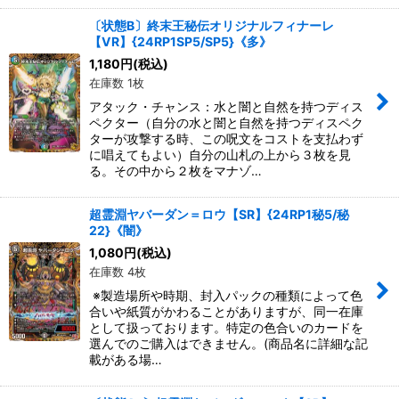
〔状態B〕終末王秘伝オリジナルフィナーレ
【VR】{24RP1SP5/SP5}《多》
1,180
円
(税込)
在庫数 1枚
アタック・チャンス：水と闇と自然を持つディス
ペクター（自分の水と闇と自然を持つディスペク
ターが攻撃する時、この呪文をコストを支払わず
に唱えてもよい）自分の山札の上から３枚を見
る。その中から２枚をマナゾ…
超霊淵ヤバーダン＝ロウ【SR】{24RP1秘5/秘
22}《闇》
1,080
円
(税込)
在庫数 4枚
※製造場所や時期、封入パックの種類によって色
合いや紙質がかわることがありますが、同一在庫
として扱っております。特定の色合いのカードを
選んでのご購入はできません。(商品名に詳細な記
載がある場…