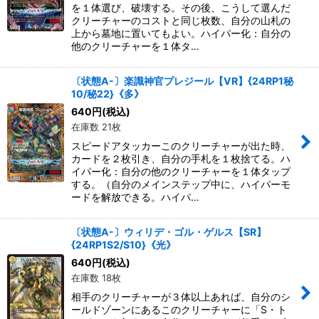
を１体選び、破壊する。その後、こうして選んだ
クリーチャーのコストと同じ枚数、自分の山札の
上から墓地に置いてもよい。ハイパー化：自分の
他のクリーチャーを１体タ…
〔状態A-〕楽識神官プレジール【VR】{24RP1秘
10/秘22}《多》
640
円
(税込)
在庫数 21枚
スピードアタッカーこのクリーチャーが出た時、
カードを２枚引き、自分の手札を１枚捨てる。ハ
イパー化：自分の他のクリーチャーを１体タップ
する。（自分のメインステップ中に、ハイパーモ
ードを解放できる。ハイパ…
〔状態A-〕ウィリデ・ゴル・ゲルス【SR】
{24RP1S2/S10}《光》
640
円
(税込)
在庫数 18枚
相手のクリーチャーが３体以上あれば、自分のシ
ールドゾーンにあるこのクリーチャーに「S・ト