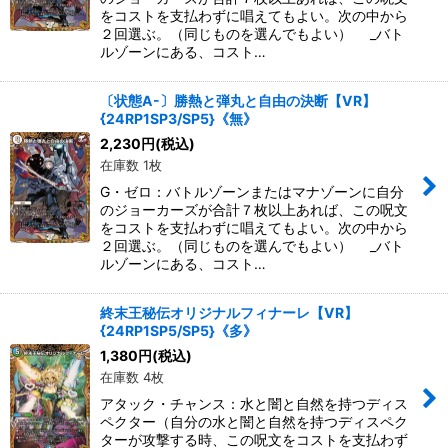
をコストを支払わずに唱えてもよい。次の中から
２回選ぶ。（同じものを選んでもよい） _バト
ルゾーンにある、コスト…
〔状態A-〕勝熱と弾丸と自由の決断【VR】
{24RP1SP3/SP5}《無》
2,230
円
(税込)
在庫数 1枚
G・ゼロ：バトルゾーンまたはマナゾーンに自分
のジョーカーズが合計７枚以上あれば、この呪文
をコストを支払わずに唱えてもよい。次の中から
２回選ぶ。（同じものを選んでもよい） _バト
ルゾーンにある、コスト…
終末王秘伝オリジナルフィナーレ【VR】
{24RP1SP5/SP5}《多》
1,380
円
(税込)
在庫数 4枚
アタック・チャンス：水と闇と自然を持つディス
ペクター（自分の水と闇と自然を持つディスペク
ターが攻撃する時、この呪文をコストを支払わず