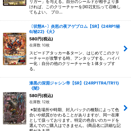
リガー」を与える。自分のシールドが相手より多
ければ、このクリーチャーを[ll02]支払って召喚し
てもよい。 ブロ…
〔状態A-〕炎怒の夜アゲブロム【SR】{24RP1秘
6/秘22}《火》
580
円
(税込)
在庫数 10枚
スピードアタッカー各ターン、はじめてこのクリ
ーチャーが攻撃する時、アンタップする。ハイパ
ー化：自分の他のクリーチャーを１体タップす
る。
漆黒の深淵ジャシン帝【SR】{24RP1TR4/TR11}
《闇》
580
円
(税込)
在庫数 12枚
※製造場所や時期、封入パックの種類によって色
合いや紙質がかわることがありますが、同一在庫
として扱っております。特定の色合いのカードを
選んでのご購入はできません。(商品名に詳細な記
載がある場…