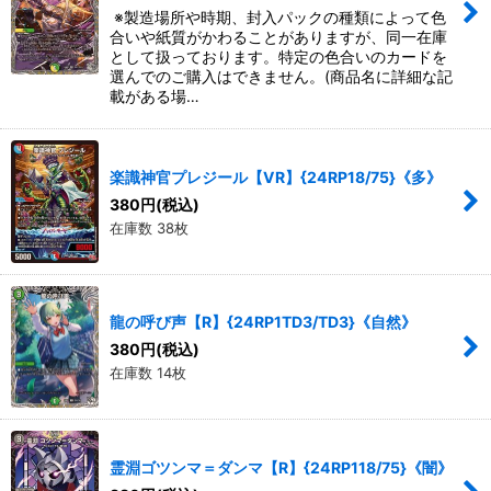
※製造場所や時期、封入パックの種類によって色
合いや紙質がかわることがありますが、同一在庫
として扱っております。特定の色合いのカードを
選んでのご購入はできません。(商品名に詳細な記
載がある場…
楽識神官プレジール【VR】{24RP18/75}《多》
380
円
(税込)
在庫数 38枚
龍の呼び声【R】{24RP1TD3/TD3}《自然》
380
円
(税込)
在庫数 14枚
霊淵ゴツンマ＝ダンマ【R】{24RP118/75}《闇》