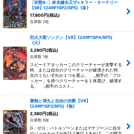
〔状態A-〕終末縫合王ザ=キラー・キーナリー
【SR】{24RP1SP2/SP5}《多》
17,800
円
(税込)
在庫数 2枚
烈火大聖ソンクン【VR】{24RP1SP4/SP5}
《火》
3,280
円
(税込)
在庫数 1枚
スピードアタッカーこのクリーチャーが攻撃する
時、または自分のクリーチャーが破壊された時、
次のうちいずれか１つを選ぶ。 _相手の「ブロ
ッカー」を持つクリーチャーを１体選び、破壊す
る。 _相手のコスト…
勝熱と弾丸と自由の決断【VR】
{24RP1SP3/SP5}《無》
2,380
円
(税込)
在庫数 6枚
G・ゼロ：バトルゾーンまたはマナゾーンに自分
のジョーカーズが合計７枚以上あれば、この呪文