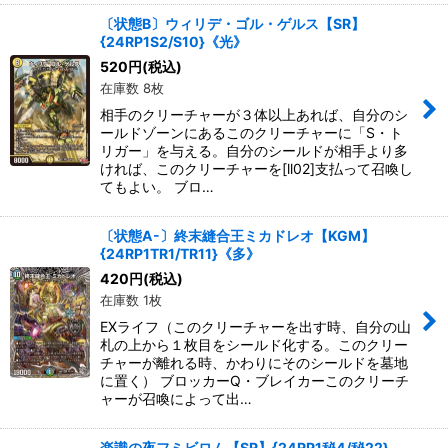
〔状態B〕ウィリデ・ゴル・ゲルス【SR】
{24RP1S2/S10}《光》
520
円
(税込)
在庫数 8枚
相手のクリーチャーが３体以上あれば、自分のシ
ールドゾーンにあるこのクリーチャーに「S・ト
リガー」を与える。自分のシールドが相手より多
ければ、このクリーチャーを[ll02]支払って召喚し
てもよい。 ブロ…
〔状態A-〕終末縫合王ミカドレオ【KGM】
{24RP1TR1/TR11}《多》
420
円
(税込)
在庫数 1枚
EXライフ（このクリーチャーを出す時、自分の山
札の上から１枚目をシールド化する。このクリー
チャーが離れる時、かわりにそのシールドを墓地
に置く） ブロッカーQ・ブレイカーこのクリーチ
ャーが召喚によって出…
楽識の夜フミビロム【SR】{24RP1秘4/秘22}