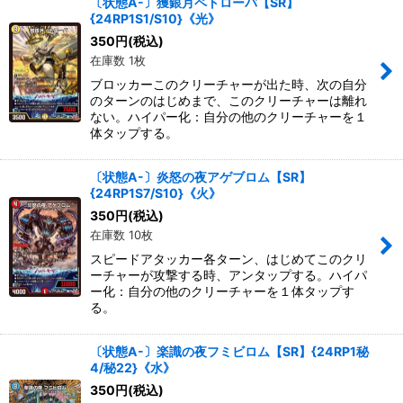
〔状態A-〕獲銀月ペトローバ【SR】
{24RP1S1/S10}《光》
350
円
(税込)
在庫数 1枚
ブロッカーこのクリーチャーが出た時、次の自分
のターンのはじめまで、このクリーチャーは離れ
ない。ハイパー化：自分の他のクリーチャーを１
体タップする。
〔状態A-〕炎怒の夜アゲブロム【SR】
{24RP1S7/S10}《火》
350
円
(税込)
在庫数 10枚
スピードアタッカー各ターン、はじめてこのクリ
ーチャーが攻撃する時、アンタップする。ハイパ
ー化：自分の他のクリーチャーを１体タップす
る。
〔状態A-〕楽識の夜フミビロム【SR】{24RP1秘
4/秘22}《水》
350
円
(税込)