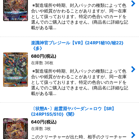
※製造場所や時期、封入パックの種類によって色
合いや紙質がかわることがありますが、同一在庫
として扱っております。特定の色合いのカードを
選んでのご購入はできません。(商品名に詳細な記
載がある場…
楽識神官プレジール【VR】{24RP1秘10/秘22}
《多》
680
円
(税込)
在庫数 36枚
※製造場所や時期、封入パックの種類によって色
合いや紙質がかわることがありますが、同一在庫
として扱っております。特定の色合いのカードを
選んでのご購入はできません。(商品名に詳細な記
載がある場…
〔状態A-〕超霊淵ヤバーダン＝ロウ【SR】
{24RP1S5/S10}《闇》
640
円
(税込)
在庫数 3枚
このクリーチャーが出た時、相手のクリーチャー