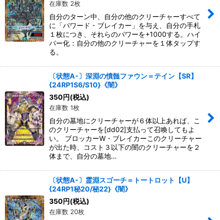
在庫数 2枚
自分のターン中、自分の他のクリーチャーすべて
に「パワード・ブレイカー」を与え、自分の手札
１枚につき、それらのパワーを+1000する。ハイ
パー化：自分の他のクリーチャーを１体タップす
る。
〔状態A-〕深淵の憤髄ファウン＝テイン【SR】
{24RP1S6/S10}《闇》
350
円
(税込)
在庫数 1枚
自分の墓地にクリーチャーが６体以上あれば、こ
のクリーチャーを[dd02]支払って召喚してもよ
い。 ブロッカーW・ブレイカーこのクリーチャー
が出た時、コスト３以下の闇のクリーチャーを２
体まで、自分の墓地…
〔状態A-〕霊淵スゴーチ＝トートロット【U】
{24RP1秘20/秘22}《闇》
350
円
(税込)
在庫数 20枚