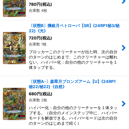
780
円
(税込)
在庫数 4枚
〔状態B〕獲銀月ペトローバ【SR】{24RP1秘3/秘
22}《光》
720
円
(税込)
在庫数 1枚
ブロッカーこのクリーチャーが出た時、次の自分
のターンのはじめまで、このクリーチャーは離れ
ない。ハイパー化：自分の他のクリーチャーを１
体タップする。
〔状態A-〕森翠月ブロンズアーム【U】{24RP1
秘22/秘22}《自然》
680
円
(税込)
在庫数 2枚
ハイパー化：自分の他のクリーチャーを１体タッ
プする。（自分のメインステップ中に、ハイパー
モードを解放できる。ハイパーモードは次の自分
のターンのはじめまで続く）