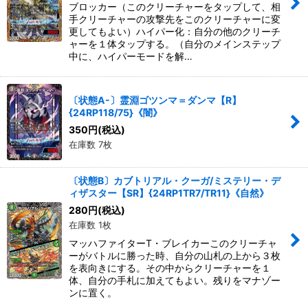
ブロッカー（このクリーチャーをタップして、相
手クリーチャーの攻撃先をこのクリーチャーに変
更してもよい）ハイパー化：自分の他のクリーチ
ャーを１体タップする。（自分のメインステップ
中に、ハイパーモードを解…
〔状態A-〕霊淵ゴツンマ＝ダンマ【R】
{24RP118/75}《闇》
350
円
(税込)
在庫数 7枚
〔状態B〕カブトリアル・クーガ/ミステリー・デ
ィザスター【SR】{24RP1TR7/TR11}《自然》
280
円
(税込)
在庫数 1枚
マッハファイターT・ブレイカーこのクリーチャ
ーがバトルに勝った時、自分の山札の上から３枚
を表向きにする。その中からクリーチャーを１
体、自分の手札に加えてもよい。残りをマナゾー
ンに置く。