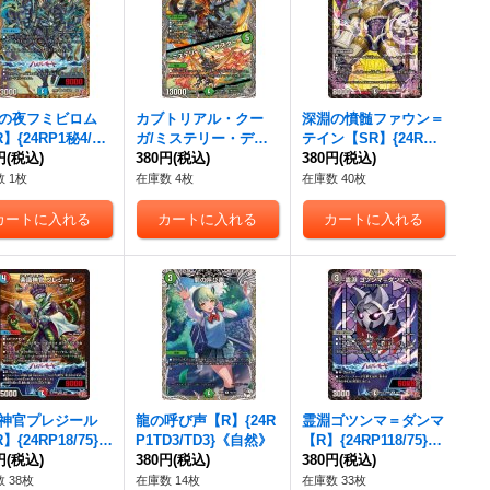
の夜フミビロム
カブトリアル・クー
深淵の憤髄ファウン＝
】{24RP1秘4/秘
ガ/ミステリー・ディ
テイン【SR】{24RP1
}《水》
円
(税込)
ザスター【SR】{24R
380円
(税込)
S6/S10}《闇》
380円
(税込)
P1TR7/TR11}《自然》
 1枚
在庫数 4枚
在庫数 40枚
神官プレジール
龍の呼び声【R】{24R
霊淵ゴツンマ＝ダンマ
】{24RP18/75}
P1TD3/TD3}《自然》
【R】{24RP118/75}
》
円
(税込)
380円
(税込)
《闇》
380円
(税込)
 38枚
在庫数 14枚
在庫数 33枚