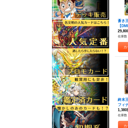
蒼き
【DMR
秘/D
29,8
在庫数 
終末
フィナ
RP1S
1,38
在庫数 