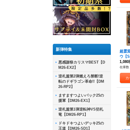
新弾特集
超霊
ウ【SR
秘22
1,08
悪感謝祭カリスマBEST【D
M26-EX2】
在庫数 
逆札篇第2弾燃えろ禁断!逆
転のドギラゴン革命!!【DM
26-RP2】
ますますつよいパック25の
援軍【DM26-EX1】
逆札篇第1弾逆転神VS切札
竜【DM26-RP1】
ドキドキつよいデッキ25の
王道【DM26-SD1】