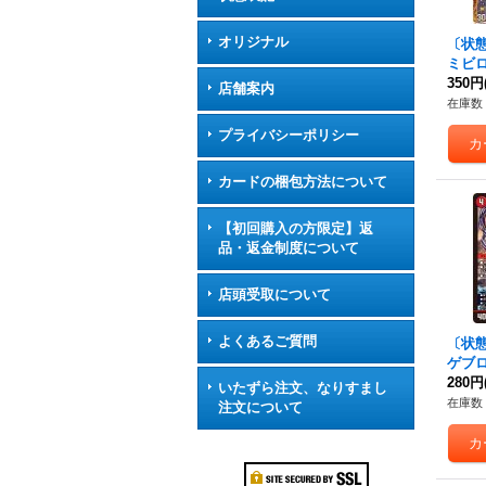
オリジナル
〔状態
ミビロ
P1秘
350円
店舗案内
在庫数 
プライバシーポリシー
カードの梱包方法について
【初回購入の方限定】返
品・返金制度について
店頭受取について
よくあるご質問
〔状
ゲブロ
P1S7
280円
いたずら注文、なりすまし
在庫数 
注文について