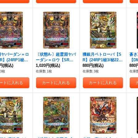
淵ヤバーダン＝ロ
〔状態A-〕超霊淵ヤバ
獲銀月ペトローバ【S
蒼き
】{24RP1秘5/
ーダン＝ロウ【SR】
R】{24RP1秘3/秘22}
【DM
}《闇》
0円
(税込)
{24RP1秘5/秘22}
1,020円
(税込)
《光》
880円
(税込)
DM
880
《闇》
3枚
在庫数 1枚
在庫数 3枚
在庫数