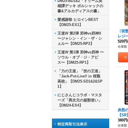
DM25-BD1&2「ドリーム英
雄譚デッキ ボルシャックの
書&アルカディアスの書」
愛感謝祭 ヒロインBEST
【DM25-EX1】
〔状
王道W 第2弾 邪神vs邪神II
レジー
〜ジャシン・イン・ザ・シ
P1秘
520円
ェル〜【DM25-RP2】
在庫数 
王道W 第1弾 邪神vs邪神 〜
ソウル・オブ・ジ・アビ
ス〜【DM25-RP1】
「力の王道」「技の王道」
「Jack-Pot-Live!! in 桜龍
高校」【DM25-SD1&2&SP
1】
にじさんじコラボ・マスタ
ーズ「異次元の超獣使い」
【DM24-EX4】
炎怒
【SR】
0}《
380円
特定商取引法表示
在庫数 