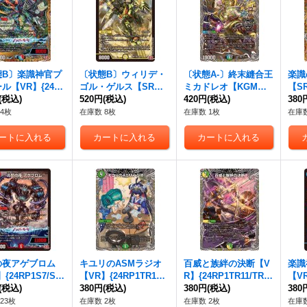
態B〕楽識神官プ
〔状態B〕ウィリデ・
〔状態A-〕終末縫合王
楽識
ル【VR】{24R
ゴル・ゲルス【SR】
ミカドレオ【KGM】
【SR
10/秘22}《多》
(税込)
{24RP1S2/S10}《光》
520円
(税込)
{24RP1TR1/TR11}
420円
(税込)
22
380
《多》
4枚
在庫数 8枚
在庫数 1枚
在庫数
の夜アゲブロム
キユリのASMラジオ
百威と族絆の決断【V
楽識
{24RP1S7/S1
【VR】{24RP1TR10/T
R】{24RP1TR11/TR1
【VR
火》
(税込)
R11}《自然》
380円
(税込)
1}《多》
380円
(税込)
《多
380
23枚
在庫数 2枚
在庫数 2枚
在庫数