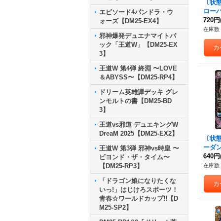
〔状
ローバ
エピソード4パンドラ・ウ
秘3/
720円
ォーズ【DM25-EX4】
在庫数 
邪神爆発デュエナマイトパ
ック「王道W」【DM25-EX
3】
王道W 第4弾 終淵 〜LOVE
＆ABYSS〜【DM25-RP4】
ドリーム英雄譚デッキ グレ
ンモルトの書【DM25-BD
3】
王道vs邪道 デュエキングW
DreaM 2025【DM25-EX2】
〔状態
ーダ
王道W 第3弾 邪神vs時皇 〜
{24R
640円
ビヨンド・ザ・タイム〜
【DM25-RP3】
在庫数 
「ドラゴン娘になりたくな
いっ!」はじけろスポーツ！
青春☆ワールドカップ!!【D
M25-SP2】