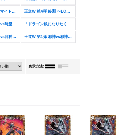
邪神爆発デュエナマイトパック「王道W」【DM25-EX3】
王道W 第4弾 終淵 〜LOVE＆ABYSS〜【DM25-RP4】
王道W 第3弾 邪神vs時皇 〜ビヨンド・ザ・タイム〜【DM25-RP3】
「ドラゴン娘になりたくないっ!」はじけろスポーツ！青春☆ワールドカップ!!【DM25-SP2】
王道W 第2弾 邪神vs邪神II 〜ジャシン・イン・ザ・シェル〜【DM25-RP2】
王道W 第1弾 邪神vs邪神 〜ソウル・オブ・ジ・アビス〜【DM25-RP1】
表示方法
: