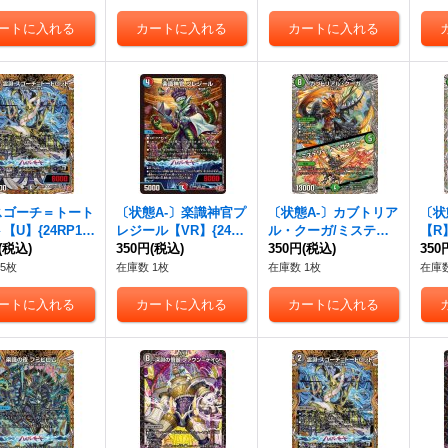
スゴーチ＝トート
〔状態A-〕楽識神官プ
〔状態A-〕カブトリア
〔状
【U】{24RP1秘
レジール【VR】{24R
ル・クーガ/ミステリ
【R】
22}《闇》
(税込)
P18/75}《多》
350円
(税込)
ー・ディザスター【S
350円
(税込)
3}
350
R】{24RP1TR7/TR11}
5枚
在庫数 1枚
在庫数 1枚
在庫数
《自然》