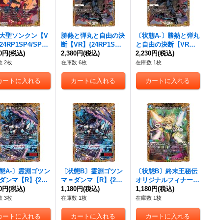
大聖ソンクン【V
勝熱と弾丸と自由の決
〔状態A-〕勝熱と弾丸
24RP1SP4/SP5}
断【VR】{24RP1SP3/
と自由の決断【VR】
》
80円
(税込)
SP5}《無》
2,380円
(税込)
{24RP1SP3/SP5}
2,230円
(税込)
《無》
 2枚
在庫数 6枚
在庫数 1枚
態A-〕霊淵ゴツン
〔状態B〕霊淵ゴツン
〔状態B〕終末王秘伝
ダンマ【R】{24R
マ＝ダンマ【R】{24R
オリジナルフィナーレ
15/秘22}《闇》
10円
(税込)
P1秘15/秘22}《闇》
1,180円
(税込)
【VR】{24RP1SP5/S
1,180円
(税込)
P5}《多》
 3枚
在庫数 1枚
在庫数 1枚