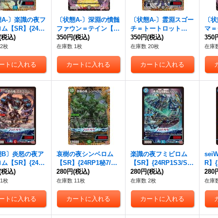
A-〕楽識の夜フ
〔状態A-〕深淵の憤髄
〔状態A-〕霊淵スゴー
〔状
ム【SR】{24R
ファウン＝テイン【S
チ＝トートロット
マ＝
4/秘22}《水》
(税込)
R】{24RP1S6/S10}
350円
(税込)
【U】{24RP1秘20/秘2
350円
(税込)
P11
350
《闇》
2}《闇》
2枚
在庫数 1枚
在庫数 20枚
在庫数
態B〕炎怒の夜ア
哀樹の夜シンベロム
楽識の夜フミビロム
sei
ム【SR】{24R
【SR】{24RP1秘7/秘
【SR】{24RP1S3/S1
R】{
/S10}《火》
(税込)
22}《自然》
280円
(税込)
0}《水》
280円
(税込)
《水
280
1枚
在庫数 11枚
在庫数 2枚
在庫数