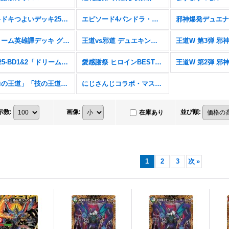
ドキドキつよいデッキ25の王道【DM26-SD1】
エピソード4パンドラ・ウォーズ【DM25-EX4】
ドリーム英雄譚デッキ グレンモルトの書【DM25-BD3】
王道vs邪道 デュエキングWDreaM 2025【DM25-EX2】
DM25-BD1&2「ドリーム英雄譚デッキ ボルシャックの書&アルカディアスの書」
愛感謝祭 ヒロインBEST【DM25-EX1】
「力の王道」「技の王道」「Jack-Pot-Live!! in 桜龍高校」【DM25-SD1&2&SP1】
にじさんじコラボ・マスターズ「異次元の超獣使い」【DM24-EX4】
示数
:
画像
:
並び順
:
在庫あり
1
2
3
次
»