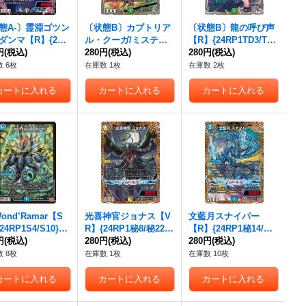
態A-〕霊淵ゴツン
〔状態B〕カブトリア
〔状態B〕龍の呼び声
ダンマ【R】{24R
ル・クーガ/ミステリ
【R】{24RP1TD3/TD
8/75}《闇》
円
(税込)
ー・ディザスター【S
280円
(税込)
3}《自然》
280円
(税込)
R】{24RP1TR7/TR11}
 6枚
在庫数 1枚
在庫数 2枚
《自然》
Wond’Ramar【S
光喜神官ジョナス【V
文藍月スナイパー
24RP1S4/S10}
R】{24RP1秘8/秘22}
【R】{24RP1秘14/秘2
》
円
(税込)
《多》
280円
(税込)
2}《水》
280円
(税込)
 8枚
在庫数 1枚
在庫数 10枚