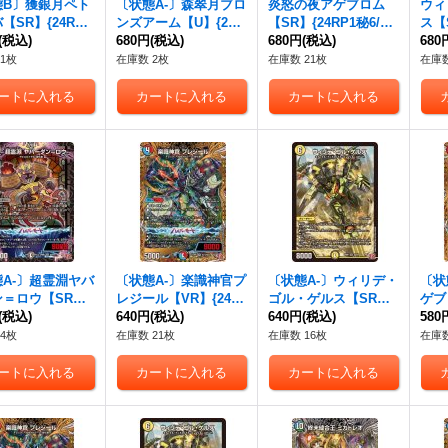
態B〕獲銀月ペト
〔状態A-〕森翠月ブロ
炎怒の夜アゲブロム
ウィ
【SR】{24RP1
ンズアーム【U】{24R
【SR】{24RP1秘6/秘
ス【S
秘22}《光》
(税込)
P1秘22/秘22}《自然》
680円
(税込)
22}《火》
680円
(税込)
10
680
1枚
在庫数 2枚
在庫数 21枚
在庫数
A-〕超霊淵ヤバ
〔状態A-〕楽識神官プ
〔状態A-〕ウィリデ・
〔状
ン＝ロウ【SR】
レジール【VR】{24R
ゴル・ゲルス【SR】
ゲブ
P1S5/S10}《闇》
(税込)
P1秘10/秘22}《多》
640円
(税込)
{24RP1S2/S10}《光》
640円
(税込)
P1秘
580
4枚
在庫数 21枚
在庫数 16枚
在庫数