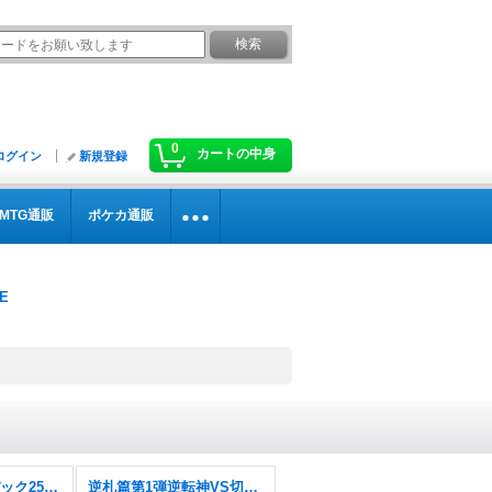
0
カートの中身
ログイン
新規登録
MTG通販
ポケカ通販
ますますつよいパック25の援軍【DM26-EX1】
逆札篇第1弾逆転神VS切札竜【DM26-RP1】