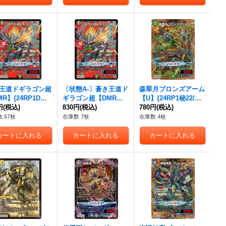
王道ドギラゴン超
〔状態A-〕蒼き王道ド
森翠月ブロンズアーム
R】{24RP1DM1/
ギラゴン超【DMR】
【U】{24RP1秘22/秘2
1}《多》
円
(税込)
{24RP1DM1/DM1}
830円
(税込)
2}《自然》
780円
(税込)
《多》
 67枚
在庫数 7枚
在庫数 4枚