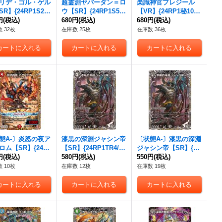
リデ・ゴル・ゲル
超霊淵ヤバーダン＝ロ
楽識神官プレジール
R】{24RP1S2/S
ウ【SR】{24RP1S5/S
【VR】{24RP1秘10/
}《光》
円
(税込)
10}《闇》
680円
(税込)
秘22}《多》
680円
(税込)
 32枚
在庫数 25枚
在庫数 36枚
態A-〕炎怒の夜ア
漆黒の深淵ジャシン帝
〔状態A-〕漆黒の深淵
ロム【SR】{24R
【SR】{24RP1TR4/T
ジャシン帝【SR】{24
6/秘22}《火》
円
(税込)
R11}《闇》
580円
(税込)
RP1TR4/TR11}《闇》
550円
(税込)
 10枚
在庫数 12枚
在庫数 19枚