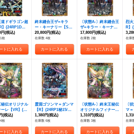
王道ドギラゴン超
終末縫合王ザ=キラ
〔状態A-〕終末縫合王
烈火
】{24RP1DM1
ー・キーナリー【S
ザ=キラー・キーナリ
R】{
M1}《多》
00円
(税込)
R】{24RP1SP2/SP5}
20,800円
(税込)
ー【SR】{24RP1SP2/
17,800円
(税込)
《火
3,2
《多》
SP5}《多》
1枚
在庫数 4枚
在庫数 2枚
在庫数
王秘伝オリジナル
霊淵ゴツンマ＝ダンマ
〔状態A-〕終末王秘伝
〔状
ーレ【VR】{24
【R】{24RP1秘15/秘2
オリジナルフィナーレ
マ＝
P5/SP5}《多》
0円
(税込)
2}《闇》
1,380円
(税込)
【VR】{24RP1SP5/S
1,310円
(税込)
P1秘
1,3
P5}《多》
4枚
在庫数 6枚
在庫数 3枚
在庫数