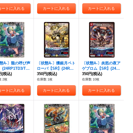
態A-〕龍の呼び声
〔状態A-〕獲銀月ペト
〔状態A-〕炎怒の夜ア
{24RP1TD3/TD
ローバ【SR】{24RP1
ゲブロム【SR】{24R
《自然》
円
(税込)
S1/S10}《光》
350円
(税込)
P1S7/S10}《火》
350円
(税込)
 2枚
在庫数 1枚
在庫数 10枚