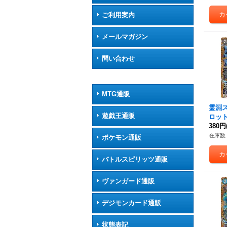
ご利用案内
メールマガジン
問い合わせ
MTG通販
霊淵
遊戯王通販
ロット
20/秘
380円
在庫数 
ポケモン通販
バトルスピリッツ通販
ヴァンガード通販
デジモンカード通販
状態表記