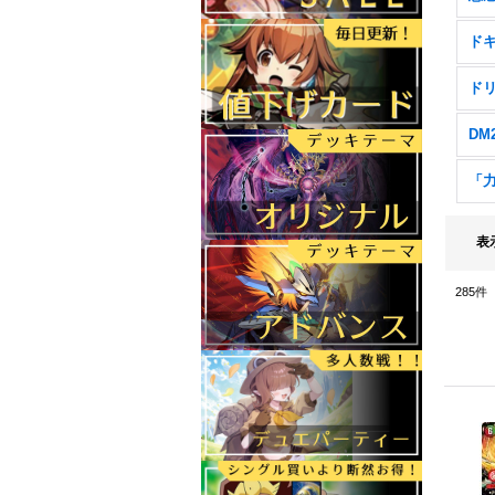
表
285
件