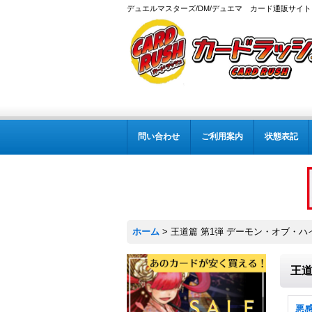
デュエルマスターズ/DM/デュエマ カード通販サイト
問い合わせ
ご利用案内
状態表記
ホーム
>
王道篇 第1弾 デーモン・オブ・ハイ
王道