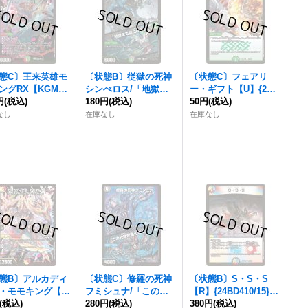
態C〕王来英雄モ
〔状態B〕従獄の死神
〔状態C〕フェアリ
ングRX【KGM】
シンべロス/「地獄ま
ー・ギフト【U】{24B
BD35/15}《多》
円
(税込)
で我に従え」【U】{2
180円
(税込)
D313/15}《自然》
50円
(税込)
4BD414/15}《多》
なし
在庫なし
在庫なし
態B〕アルカディ
〔状態C〕修羅の死神
〔状態B〕S・S・S
・モモキング【K
フミシュナ/「この先
【R】{24BD410/15}
{24BD33/15}
(税込)
は修羅の道ぞ」【V
280円
(税込)
《多》
380円
(税込)