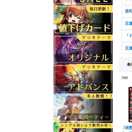
表
79
件
〔状態