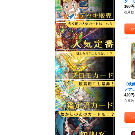
ク・モ
【KGM
160円
《火
在庫数 
〔状態
メアレ
BD41
420円
在庫数 