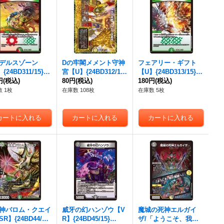
デルスゾーン
Dの牢閣メメント守神
フェアリー・ギフト
{24BD311/15}
宮【U】{24BD312/15}
【U】{24BD313/15}
》
円
(税込)
《光》
80円
(税込)
《自然》
180円
(税込)
 1枚
在庫数 108枚
在庫数 5枚
神バロム・クエイ
威牙の幻ハンゾウ【V
魔城の死神エルガイ
R】{24BD44/15}
R】{24BD45/15}
ザ/「ようこそ、我が