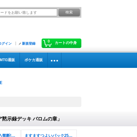
0
カートの中身
ログイン
新規登録
MTG通販
ポケカ通販
メア黙示録デッキ バロムの章」
逆札篇第2弾燃えろ禁断!逆転のドギラゴン革命!!【DM26-RP2】
ますますつよいパック25の援軍【DM26-EX1】