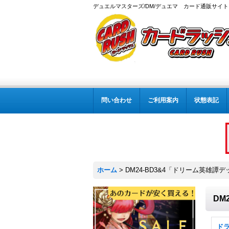
デュエルマスターズ/DM/デュエマ カード通販サイト
問い合わせ
ご利用案内
状態表記
ホーム
>
DM24-BD3&4「ドリーム英雄
DM