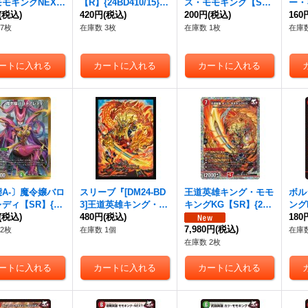
モキングNEX
【R】{24BD410/15}
ス・モモキング【S
ー・
】{24BD32/15}
(税込)
《多》
420円
(税込)
R】{24BD36/15}
200円
(税込)
D31
160
》
《火》
7枚
在庫数 3枚
在庫数 1枚
在庫数
A-〕魔令嬢バロ
スリーブ『[DM24-BD
王道英雄キング・モモ
ボル
ディ【SR】{24
3]王道英雄キング・モ
キングKG【SR】{24B
ング
/15}《多》
(税込)
モキングKG』42枚入
480円
(税込)
D3秘1/秘1}《火》
BD3
180
り【サプライ】{-}
7,980円
(税込)
2枚
在庫数 1個
在庫数
在庫数 2枚