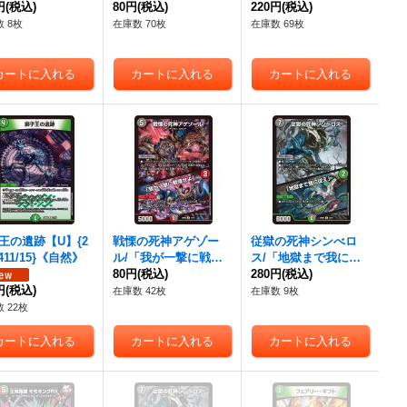
》
円
(税込)
《闇》
80円
(税込)
魔城へ」【VR】{24B
220円
(税込)
D46/15}《多》
 8枚
在庫数 70枚
在庫数 69枚
王の遺跡【U】{2
戦慄の死神アゲゾー
従獄の死神シンべロ
411/15}《自然》
ル/「我が一撃に戦慄
ス/「地獄まで我に従
せよ」【U】{24BD41
80円
(税込)
え」【U】{24BD414/1
280円
(税込)
円
(税込)
3/15}《多》
5}《多》
在庫数 42枚
在庫数 9枚
 22枚