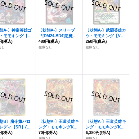
態A-〕神帝英雄ゴ
〔状態A-〕スリーブ
〔状態A-〕武闘英雄カ
・モモキング【S
『[DM24-BD4]悪魔神
ツ・モモキング【V
24BD38/15}
円
(税込)
バロム』42枚入り【サ
480円
(税込)
R】{24BD310/15}《自
260円
(税込)
》
プライ】{-}
然》
なし
在庫なし
在庫なし
態B〕魔令嬢バロ
〔状態A-〕王道英雄キ
〔状態A-〕王道英雄キ
レディ【SR】{24
ング・モモキングKG
ング・モモキングKG
1/15}《多》
円
(税込)
【SR】{24BD31/15}
70円
(税込)
【SR】{24BD3秘1/秘
6,380円
(税込)
《火》
1}《火》
なし
在庫なし
在庫なし