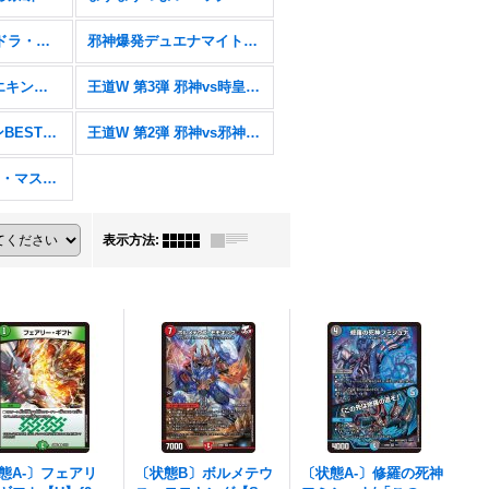
エピソード4パンドラ・ウォーズ【DM25-EX4】
邪神爆発デュエナマイトパック「王道W」【DM25-EX3】
王道vs邪道 デュエキングWDreaM 2025【DM25-EX2】
王道W 第3弾 邪神vs時皇 〜ビヨンド・ザ・タイム〜【DM25-RP3】
愛感謝祭 ヒロインBEST【DM25-EX1】
王道W 第2弾 邪神vs邪神II 〜ジャシン・イン・ザ・シェル〜【DM25-RP2】
にじさんじコラボ・マスターズ「異次元の超獣使い」【DM24-EX4】
表示方法
:
態A-〕フェアリ
〔状態B〕ボルメテウ
〔状態A-〕修羅の死神