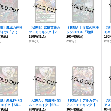
態B〕魔城の死神
〔状態B〕武闘英雄カ
〔状態A-〕従獄の死神
〔状
ガイザ/「ようこ
ツ・モモキング【V
シンべロス/「地獄ま
モキ
我が魔城へ」【V
(税込)
R】{24BD310/15}《自
180円
(税込)
で我に従え」【U】{2
260円
(税込)
{24
180
4BD46/15}
然》
4BD414/15}《多》
し
在庫なし
在庫なし
在庫
》
態B〕悪魔神バロ
〔状態A-〕悪魔神バロ
〔状態A-〕アルカディ
〔状
クエイク【SR】
ム・クエイク【SR】
アス・モモキング【K
アス
D44/15}《多》
(税込)
{24BD44/15}《多》
260円
(税込)
GM】{24BD33/15}
160円
(税込)
GM】
80円