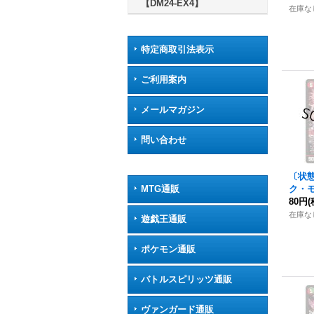
【DM24-EX4】
在庫な
特定商取引法表示
ご利用案内
メールマガジン
問い合わせ
〔状
MTG通販
ク・モ
【KGM
80円
(
《火
在庫な
遊戯王通販
ポケモン通販
バトルスピリッツ通販
ヴァンガード通販