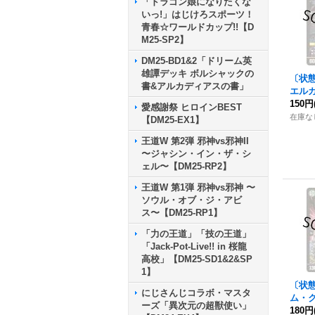
「ドラゴン娘になりたくな
いっ!」はじけろスポーツ！
青春☆ワールドカップ!!【D
M25-SP2】
DM25-BD1&2「ドリーム英
雄譚デッキ ボルシャックの
〔状
書&アルカディアスの書」
エル
そ、
150円
愛感謝祭 ヒロインBEST
R】{2
在庫な
【DM25-EX1】
《多
王道W 第2弾 邪神vs邪神II
〜ジャシン・イン・ザ・シ
ェル〜【DM25-RP2】
王道W 第1弾 邪神vs邪神 〜
ソウル・オブ・ジ・アビ
ス〜【DM25-RP1】
「力の王道」「技の王道」
「Jack-Pot-Live!! in 桜龍
高校」【DM25-SD1&2&SP
1】
〔状
にじさんじコラボ・マスタ
ム・
ーズ「異次元の超獣使い」
{24B
180円