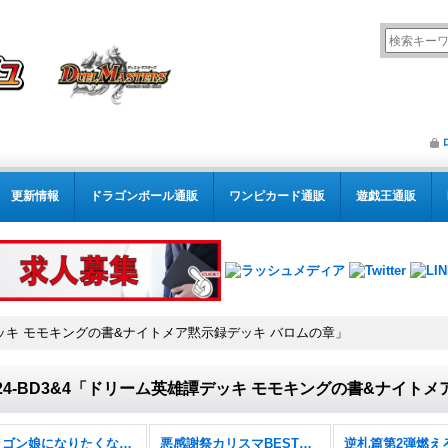
更新情報
ドラゴンボール通販
ワンピカード通販
遊戯王通販
譚デッキ モモキングの書&ナイトメア黙示録デッキ バロムの章」
24-BD3&4「ドリーム英雄譚デッキ モモキングの書&ナイト
ドラゴン娘になりたくないっ！ 文化祭だョ！全員集合!!ドラ娘100％パック【DM26-EX3】
悪感謝祭カリスマBEST【DM26-EX2】