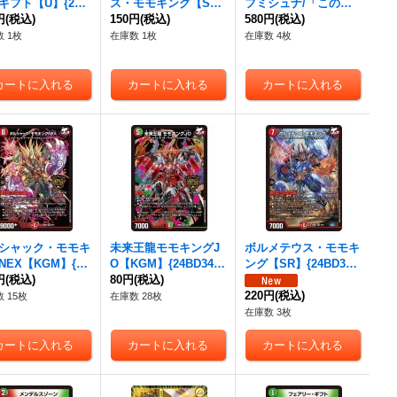
ギフト【U】{24B
ス・モモキング【S
フミシュナ/「この先
3/15}《自然》
円
(税込)
R】{24BD36/15}
150円
(税込)
は修羅の道ぞ」【V
580円
(税込)
《火》
R】{24BD47/15}
 1枚
在庫数 1枚
在庫数 4枚
《多》
シャック・モモキ
未来王龍モモキングJ
ボルメテウス・モモキ
NEX【KGM】{24
O【KGM】{24BD34/1
ング【SR】{24BD36/
2/15}《火》
円
(税込)
5}《多》
80円
(税込)
15}《火》
220円
(税込)
 15枚
在庫数 28枚
在庫数 3枚