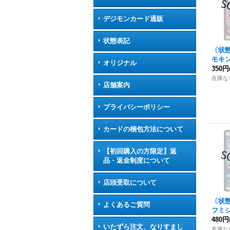
デジモンカード通販
状態表記
〔状態
モキン
オリジナル
{24B
350円
在庫な
店舗案内
プライバシーポリシー
カードの梱包方法について
【初回購入の方限定】返
品・返金制度について
店頭受取について
〔状
よくあるご質問
フミ
は修
480円
いたずら注文、なりすまし
R】{2
在庫な