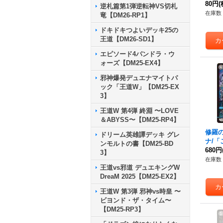
4/15
80円
(
逆札篇第1弾逆転神VS切札
在庫数 
竜【DM26-RP1】
ドキドキつよいデッキ25の
王道【DM26-SD1】
エピソード4パンドラ・ウ
ォーズ【DM25-EX4】
邪神爆発デュエナマイトパ
ック「王道W」【DM25-EX
3】
王道W 第4弾 終淵 〜LOVE
＆ABYSS〜【DM25-RP4】
修羅
ドリーム英雄譚デッキ グレ
ナ/
ンモルトの書【DM25-BD
道ぞ」
680円
3】
7/15
在庫数 
王道vs邪道 デュエキングW
DreaM 2025【DM25-EX2】
王道W 第3弾 邪神vs時皇 〜
ビヨンド・ザ・タイム〜
【DM25-RP3】