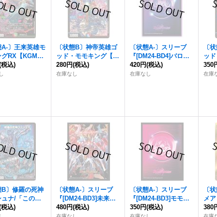
A-〕王来英雄モ
〔状態B〕神帝英雄ゴ
〔状態A-〕スリーブ
〔状
グRX【KGM】
ッド・モモキング【S
『[DM24-BD4]バロム
ッド
D35/15}《多》
(税込)
R】{24BD38/15}
280円
(税込)
ロゴ』42枚入り【サプ
420円
(税込)
R】{
350
《多》
ライ】{-}
《多
し
在庫なし
在庫なし
在庫
態B〕修羅の死神
〔状態A-〕スリーブ
〔状態A-〕スリーブ
〔状
シュナ/「この先
『[DM24-BD3]未来王
『[DM24-BD3]モモキ
メア
羅の道ぞ」【V
(税込)
龍モモキングJO』42
480円
(税込)
ングロゴ』42枚入り
350円
(税込)
BD4
380
4BD47/15}
枚入り【サプライ】{-}
【サプライ】{-}
し
在庫なし
在庫なし
在庫