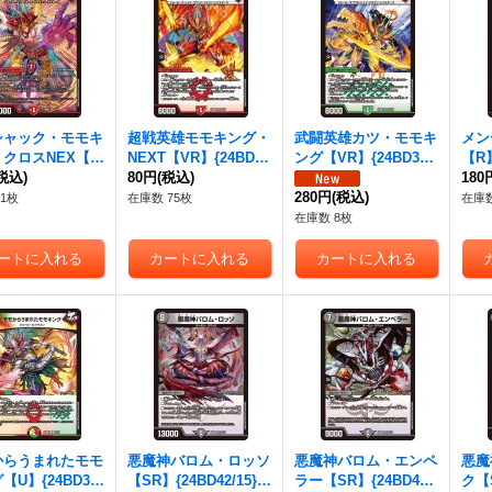
シャック・モモキ
超戦英雄モモキング・
武闘英雄カツ・モモキ
メン
クロスNEX【S
NEXT【VR】{24BD3
ング【VR】{24BD31
【R】
4BD37/15}
税込)
9/15}《火》
80円
(税込)
0/15}《自然》
《多
180
》
280円
(税込)
1枚
在庫数 75枚
在庫数
在庫数 8枚
からうまれたモモ
悪魔神バロム・ロッソ
悪魔神バロム・エンペ
悪魔
【U】{24BD31
【SR】{24BD42/15}
ラー【SR】{24BD43/
ク【S