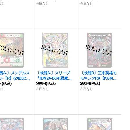
》
R】{24BD47/15}
なし
在庫なし
在庫なし
《多》
態A-〕メンデルス
〔状態A-〕スリーブ
〔状態B〕王来英雄モ
ン【R】{24BD31
『[DM24-BD4]悪魔神
モキングRX【KGM】
5}《多》
円
(税込)
ドルバロム』42枚入り
580円
(税込)
{24BD35/15}《多》
280円
(税込)
【サプライ】{-}
なし
在庫なし
在庫なし