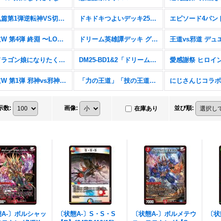
逆札篇第1弾逆転神VS切札竜【DM26-RP1】
ドキドキつよいデッキ25の王道【DM26-SD1】
王道W 第4弾 終淵 〜LOVE＆ABYSS〜【DM25-RP4】
ドリーム英雄譚デッキ グレンモルトの書【DM25-BD3】
「ドラゴン娘になりたくないっ!」はじけろスポーツ！青春☆ワールドカップ!!【DM25-SP2】
DM25-BD1&2「ドリーム英雄譚デッキ ボルシャックの書&アルカディアスの書」
王道W 第1弾 邪神vs邪神 〜ソウル・オブ・ジ・アビス〜【DM25-RP1】
「力の王道」「技の王道」「Jack-Pot-Live!! in 桜龍高校」【DM25-SD1&2&SP1】
示数
:
画像
:
並び順
:
在庫あり
A-〕ボルシャッ
〔状態A-〕S・S・S
〔状態A-〕ボルメテウ
〔状