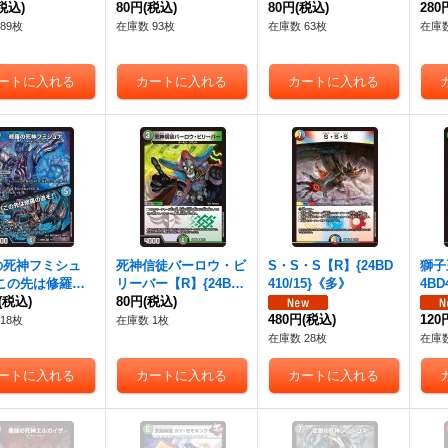
}《多》
税込)
《闇》
80円
(税込)
15}《闇》
80円
(税込)
《多
280
89枚
在庫数 93枚
在庫数 63枚
在庫数
の死神フミシュ
死神信徒バーロウ・ビ
S・S・S【R】{24BD
獅子
「この先は修羅の
リーバー【R】{24BD4
410/15}《多》
4BD
【VR】{24BD4
(税込)
9/15}《多》
80円
(税込)
}《多》
480円
(税込)
120
18枚
在庫数 1枚
在庫数 28枚
在庫数