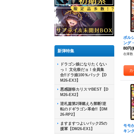
ボル
ング・
R】{2
80円
(
新弾特集
《火
在庫数 
ドラゴン娘になりたくない
っ！ 文化祭だョ！全員集
合!!ドラ娘100％パック【D
M26-EX3】
悪感謝祭カリスマBEST【D
M26-EX2】
逆札篇第2弾燃えろ禁断!逆
転のドギラゴン革命!!【DM
26-RP2】
ますますつよいパック25の
モモ
援軍【DM26-EX1】
キング