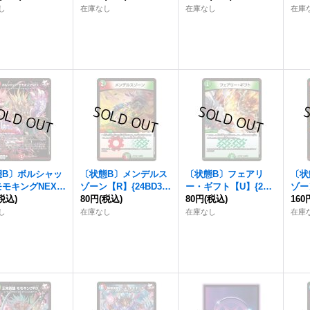
《多》
《多
し
在庫なし
在庫なし
在庫
態B〕ボルシャッ
〔状態B〕メンデルス
〔状態B〕フェアリ
〔状
モキングNEX
ゾーン【R】{24BD31
ー・ギフト【U】{24B
ゾー
】{24BD32/15}
税込)
1/15}《多》
80円
(税込)
D313/15}《自然》
80円
(税込)
1/1
160
》
し
在庫なし
在庫なし
在庫