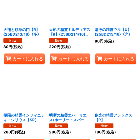
天翔と紋章の門【R】
天彩の精霊ミルディアス
清浄の精霊ウル【U】
{25BD213/16}《多》
【R】{25BD214/16}
{25BD215/16}《光》
《多》
80
円
(税込)
80
円
(税込)
220
円
(税込)
カートに入れる
カートに入れる
カートに入れる
極限の精霊インフィニテ
明晰の精霊エバーリエ
叡光の精霊アレックス
ィ・シリウス【SR】
ス/ホーリー・スパーク
【R】
{25BD2SP3/SP7}
【R】
{25BD2SP5/SP7}
《多》
{25BD2SP4/SP7}
《多》
280
円
(税込)
280
円
(税込)
180
円
(税込)
《多》