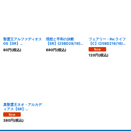
聖霊王アルファディオス
理想と平和の決断
フェアリー・Re:ライフ
GS【SR】
【SR】{25BD28/16}
【C】{25BD216/16}
{25BD22/16}《光》
《多》
《自然》
80
円
(税込)
680
円
(税込)
120
円
(税込)
真聖霊王ネオ・アルカデ
ィアス【SR】
{25BD2SP2/SP7}
《光》
380
円
(税込)