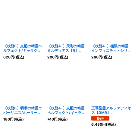
《光》
《多》
〔状態B〕支配の精霊ペ
〔状態A-〕天彩の精霊
〔状態A-〕極限の精霊
ルフェクト/ギャラクシ
ミルディアス【R】
インフィニティ・シリウ
ー・チャージャー
{25BD214/16}《多》
ス【SR】
620
円
(税込)
200
円
(税込)
260
円
(税込)
【SR】{25BD25/16}
{25BD2SP3/SP7}
《光》
《多》
〔状態B〕明晰の精霊エ
〔状態A-〕支配の精霊
王導聖霊アルファディオ
バーリエス/ホーリー・
ペルフェクト/ギャラク
ス【DMR】
スパーク【R】
シー・チャージャー
{25BD2SP1/SP7}
180
円
(税込)
740
円
(税込)
{25BD2SP4/SP7}
【SR】{25BD25/16}
《多》
6,480
円
(税込)
《多》
《光》