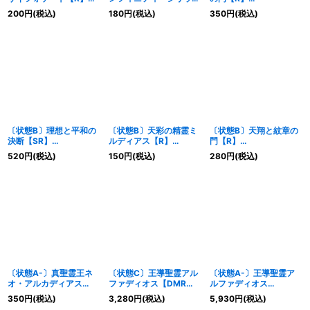
{25BD29/16}《光》
【SR】
{25BD2SP6/SP7}
200
円
(税込)
180
円
(税込)
350
円
(税込)
{25BD2SP3/SP7}
《多》
《多》
〔状態B〕理想と平和の
〔状態B〕天彩の精霊ミ
〔状態B〕天翔と紋章の
決断【SR】
ルディアス【R】
門【R】
{25BD28/16}《多》
{25BD214/16}《多》
{25BD2SP6/SP7}
520
円
(税込)
150
円
(税込)
280
円
(税込)
《多》
〔状態A-〕真聖霊王ネ
〔状態C〕王導聖霊アル
〔状態A-〕王導聖霊ア
オ・アルカディアス
ファディオス【DMR】
ルファディオス
【SR】
{25BD2SP1/SP7}
【DMR】
350
円
(税込)
3,280
円
(税込)
5,930
円
(税込)
{25BD2SP2/SP7}
《多》
{25BD2SP1/SP7}