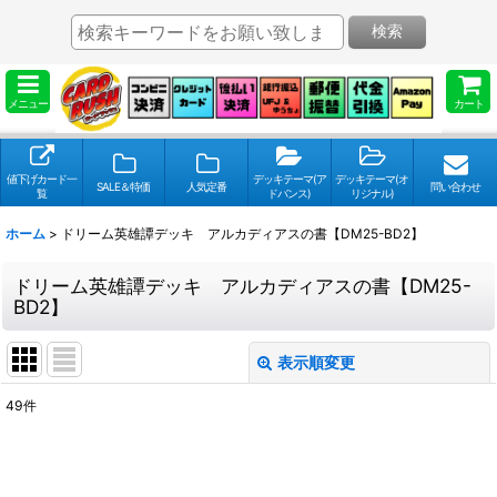
検索
メニュー
カート
値下げカード一
デッキテーマ(ア
デッキテーマ(オ
SALE＆特価
人気定番
問い合わせ
覧
ドバンス)
リジナル)
ホーム
>
ドリーム英雄譚デッキ アルカディアスの書【DM25-BD2】
ドリーム英雄譚デッキ アルカディアスの書【DM25-
BD2】
表示順変更
閉じる
49
件
表示数
:
並び順
: