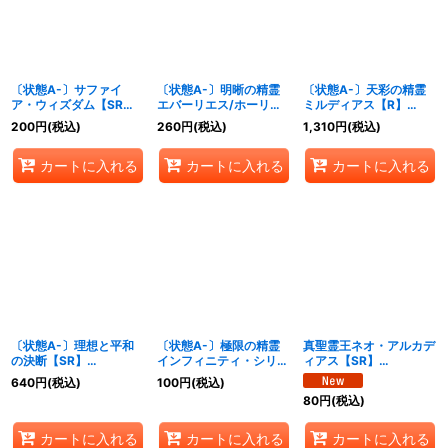
絞り込む
〔状態A-〕サファイ
〔状態A-〕明晰の精霊
〔状態A-〕天彩の精霊
ア・ウィズダム【SR】
エバーリエス/ホーリ
ミルディアス【R】
{25BD26/16}《多》
ー・スパーク【R】
{25BD2SP7/SP7}
200
円
(税込)
260
円
(税込)
1,310
円
(税込)
{25BD2SP4/SP7}
《多》
《多》
カートに入れる
カートに入れる
カートに入れる
〔状態A-〕理想と平和
〔状態A-〕極限の精霊
真聖霊王ネオ・アルカデ
の決断【SR】
インフィニティ・シリウ
ィアス【SR】
{25BD28/16}《多》
ス【SR】{25BD27/16}
{25BD21/16}《光》
640
円
(税込)
100
円
(税込)
《多》
80
円
(税込)
カートに入れる
カートに入れる
カートに入れる