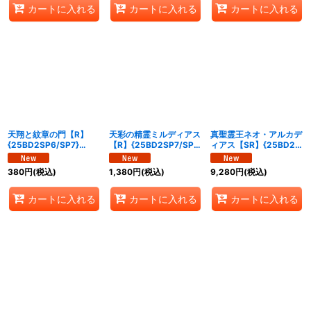
カートに入れる
カートに入れる
カートに入れる
天翔と紋章の門【R】
天彩の精霊ミルディアス
真聖霊王ネオ・アルカデ
{25BD2SP6/SP7}
【R】{25BD2SP7/SP7}
ィアス【SR】{25BD2秘
《多》
《多》
1/秘1}《光》
380
円
(税込)
1,380
円
(税込)
9,280
円
(税込)
カートに入れる
カートに入れる
カートに入れる