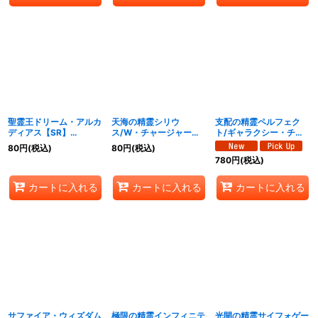
聖霊王ドリーム・アルカ
天海の精霊シリウ
支配の精霊ペルフェク
ディアス【SR】
ス/W・チャージャー
ト/ギャラクシー・チャ
{25BD23/16}《光》
【SR】{25BD24/16}
ージャー【SR】
80
円
(税込)
80
円
(税込)
《光》
{25BD25/16}《光》
780
円
(税込)
カートに入れる
カートに入れる
カートに入れる
サファイア・ウィズダム
極限の精霊インフィニテ
光開の精霊サイフォゲー