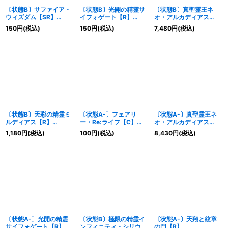
〔状態B〕サファイア・
〔状態B〕光開の精霊サ
〔状態B〕真聖霊王ネ
ウィズダム【SR】
イフォゲート【R】
オ・アルカディアス
{25BD26/16}《多》
{25BD29/16}《光》
【SR】{25BD2秘1/秘1}
150
円
(税込)
150
円
(税込)
7,480
円
(税込)
《光》
〔状態B〕天彩の精霊ミ
〔状態A-〕フェアリ
〔状態A-〕真聖霊王ネ
ルディアス【R】
ー・Re:ライフ【C】
オ・アルカディアス
{25BD2SP7/SP7}
{25BD216/16}《自然》
【SR】{25BD2秘1/秘1}
1,180
円
(税込)
100
円
(税込)
8,430
円
(税込)
《多》
《光》
〔状態A-〕光開の精霊
〔状態B〕極限の精霊イ
〔状態A-〕天翔と紋章
サイフォゲート【R】
ンフィニティ・シリウス
の門【R】