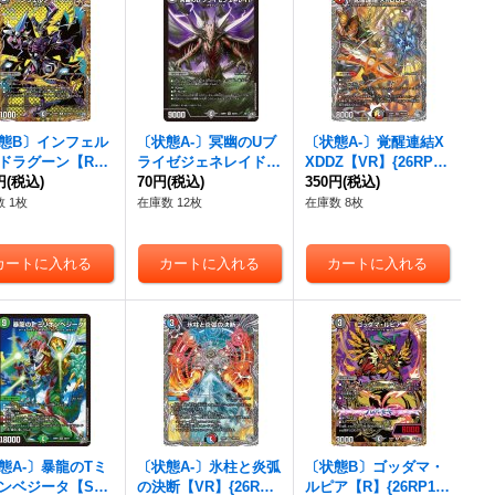
態B〕インフェル
〔状態A-〕冥幽のUブ
〔状態A-〕覚醒連結X
ドラグーン【R】
ライゼジェネレイド
XDDZ【VR】{26RP1T
RP1秘18/秘24}
円
(税込)
【SR】{26RP1S5/S1
70円
(税込)
R9/TR9}《多》
350円
(税込)
》
1}《闇》
 1枚
在庫数 12枚
在庫数 8枚
態A-〕暴龍のTミ
〔状態A-〕氷柱と炎弧
〔状態B〕ゴッダマ・
ンベジータ【S
の決断【VR】{26RP1
ルピア【R】{26RP1秘