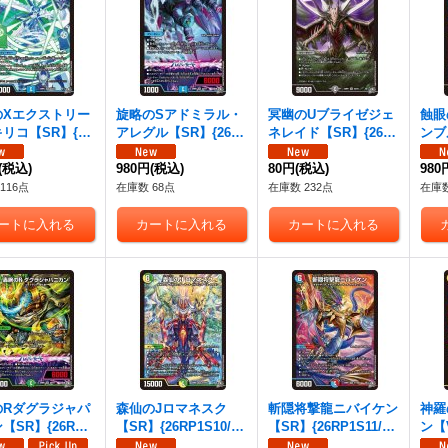
のXエクストリー
旋略のSアドミラル・
冥幽のUブライゼジェ
蝕眼
リコ【SR】{26
アレグル【SR】{26R
ネレイド【SR】{26R
ンブ
3/S11}《水》
P1S4/S11}《水》
P1S5/S11}《闇》
S6/
(税込)
980円
(税込)
80円
(税込)
980
116点
在庫数 68点
在庫数 232点
在庫数
のRダグラジャパ
森仙のJロマネスク
斬隠将撃龍ニバイケン
神羅
【SR】{26RP1
【SR】{26RP1S10/S1
【SR】{26RP1S11/S1
ン【V
11}《自然》
1}《多》
1}《多》
《光