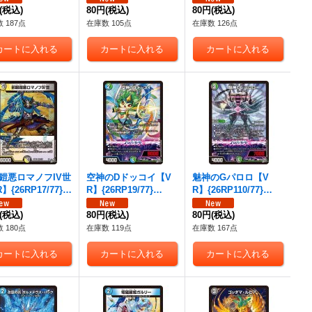
(税込)
80円
(税込)
80円
(税込)
 187点
在庫数 105点
在庫数 126点
鎧悪ロマノフIV世
空神のDドッコイ【V
魅神のGパロロ【V
】{26RP17/77}
R】{26RP19/77}
R】{26RP110/77}
》
《多》
《多》
(税込)
80円
(税込)
80円
(税込)
 180点
在庫数 119点
在庫数 167点