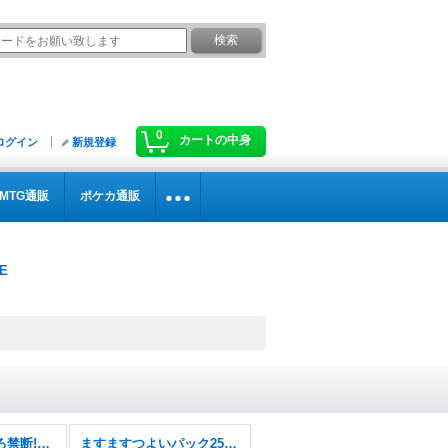
0
カートの中身
ログイン
新規登録
MTG通販
ポケカ通販
逆札篇第2弾燃えろ禁断!逆転のドギラゴン革命!!【DM26-RP2】
ますますつよいパック25の援軍【DM26-EX1】