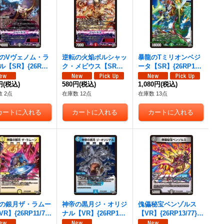
のVヴェノム・ラ
逆転の火焔ボルシャッ
暴龍のTミリオンベジ
ル【SR】{26RP1
ク・メビウス【SR】
ータ【SR】{26RP1S
S11}《闇》
{26RP1S7/S11}《火》
8/S11}《自然》
円
(税込)
580円
(税込)
1,080円
(税込)
 2点
在庫数 12点
在庫数 13点
の銀月ザ・ラムー
神帝の黒月ジ・オリジ
傀儡秘宝ベンゾルス
R】{26RP11/77}
ナル【VR】{26RP12/
【VR】{26RP13/77}
》
77}《水》
《闇》