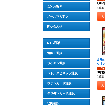
1,68
ご利用案内
在庫数 
メールマガジン
問い合わせ
MTG通販
遊戯王通販
爆焔
ポケモン通販
タ【VR
《火
80円
(
バトルスピリッツ通販
在庫数 
ヴァンガード通販
デジモンカード通販
状態表記