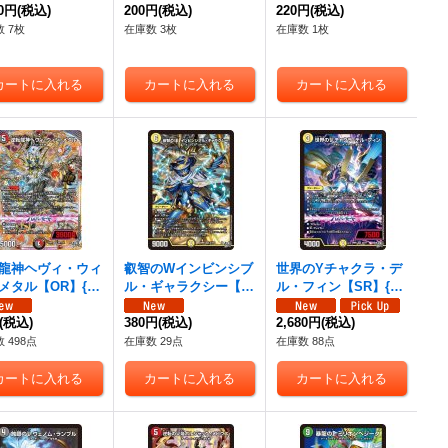
26RP1S8/S11}
20円
(税込)
TR8/TR9}《多》
200円
(税込)
17/秘24}《闇》
220円
(税込)
然》
 7枚
在庫数 3枚
在庫数 1枚
龍神ヘヴィ・ウィ
叡智のWインビンシブ
世界のYチャクラ・デ
メタル【OR】{26
ル・ギャラクシー【S
ル・フィン【SR】{26
OR1/OR1}《多》
R】{26RP1S1/S11}
RP1S2/S11}《光》
(税込)
《光》
380円
(税込)
2,680円
(税込)
 498点
在庫数 29点
在庫数 88点