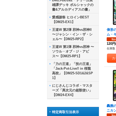
DM25-BD1&2「ドリーム英
雄譚デッキ ボルシャックの
書&アルカディアスの書」
愛感謝祭 ヒロインBEST
【DM25-EX1】
王道W 第2弾 邪神vs邪神II
偉形
〜ジャシン・イン・ザ・シ
ム・キ
ェル〜【DM25-RP2】
RP1S
120円
王道W 第1弾 邪神vs邪神 〜
在庫数 
ソウル・オブ・ジ・アビ
ス〜【DM25-RP1】
「力の王道」「技の王道」
「Jack-Pot-Live!! in 桜龍
高校」【DM25-SD1&2&SP
1】
にじさんじコラボ・マスタ
ーズ「異次元の超獣使い」
【DM24-EX4】
轟腕
ニカン
特定商取引法表示
S9/S