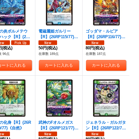
の炎ボルメテウ
電磁麗姫ガルリー
ゴッダマ・ルピア
ハック【R】{26R
【R】{26RP115/77}
【R】{26RP116/77}
4/77}《水》
《水》
《闇》
円
(税込)
50円
(税込)
80円
(税込)
 96点
在庫数 189点
在庫数 187点
の化身【R】{26R
武神のFオルメガス
ジェネラル・ガルガタ
0/77}《自然》
【R】{26RP121/77}
ン【R】{26RP122/77}
《自然》
《自然》