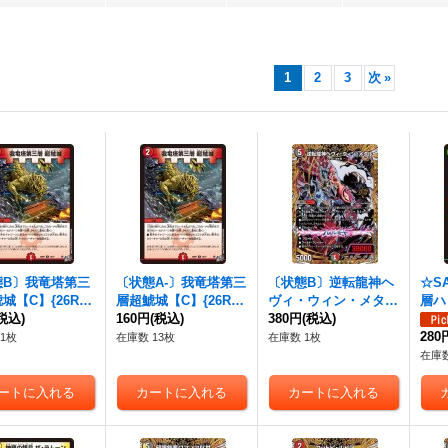
1
2
3
次
»
態B〕我竜塔第三
〔状態A-〕我竜塔第三
〔状態B〕逆転龍神ヘ
☆S
城【C】{26RP1
層超鯱城【C】{26RP1
ヴィ・ウィン・メタル
層ハ
7}《火》
税込)
72/77}《火》
160円
(税込)
【OR】{26RP1秘1/秘
380円
(税込)
ル【U
24}《多》
《自
280
1枚
在庫数 13枚
在庫数 1枚
在庫数