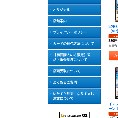
オリジナル
店舗案内
宝魂
【VR】
プライバシーポリシー
《多
380円
カードの梱包方法について
在庫数 
【初回購入の方限定】返
品・返金制度について
店頭受取について
よくあるご質問
いたずら注文、なりすまし
注文について
イン
ーン【R
7}《