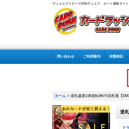
デュエルマスターズ/DM/デュエマ カード通販サイト
問い合わせ
ご利用案内
状態表記
ホーム
>
逆札篇第1弾逆転神VS切札竜【DM2
逆札