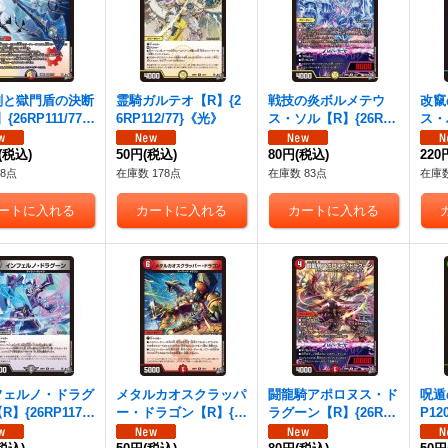
剣と獄門盾の決断
霊騎ガルテオ【R】{2
戦技の炎ボルメテウ
改竄
{26RP111/77}
6RP112/77}《光》
ス・ソル【R】{26RP1
ス・
》
13/77}《光》
P11
(税込)
50円
(税込)
80円
(税込)
220
8点
在庫数 178点
在庫数 83点
在庫数
フェルノ・ドラグ
メタルカオスクラッパ
闘龍騎アポロヌス・ド
呪遁
】{26RP117/7
ー・ドラゴン【R】{2
ラグーン【R】{26RP1
P12
闇》
6RP118/77}《火》
19/77}《火》