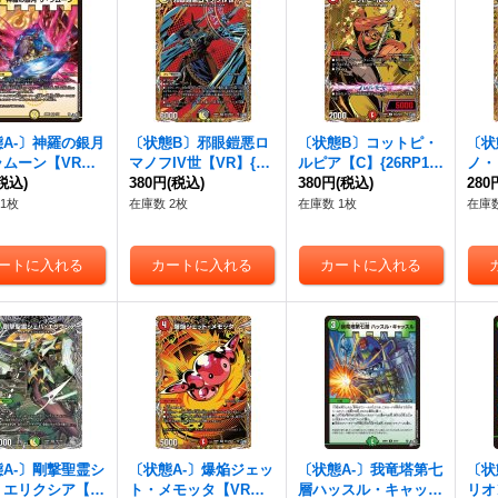
A-〕神羅の銀月
〔状態B〕邪眼鎧悪ロ
〔状態B〕コットピ・
〔状
ラムーン【VR】
マノフIV世【VR】{26
ルピア【C】{26RP1秘
ノ・
P11/77}《光》
税込)
RP1秘14/秘24}《多》
380円
(税込)
24/秘24}《火》
380円
(税込)
{26
280
《闇
1枚
在庫数 2枚
在庫数 1枚
在庫数
A-〕剛撃聖霊シ
〔状態A-〕爆焔ジェッ
〔状態A-〕我竜塔第七
〔状
・エリクシア【S
ト・メモッタ【VR】
層ハッスル・キャッス
リオ