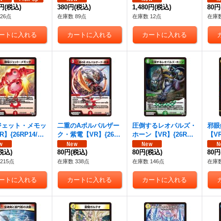
0円
(税込)
380円
(税込)
1,480円
(税込)
80円
26点
在庫数 89点
在庫数 12点
在庫数
ジェット・メモッ
二重のAボルバルザー
圧倒するレオパルズ・
邪眼
】{26RP14/77}
ク・紫電【VR】{26R
ホーン【VR】{26RP1
【VR
》
P15/77}《火》
6/77}《自然》
《多
税込)
80円
(税込)
80円
(税込)
80円
215点
在庫数 338点
在庫数 146点
在庫数