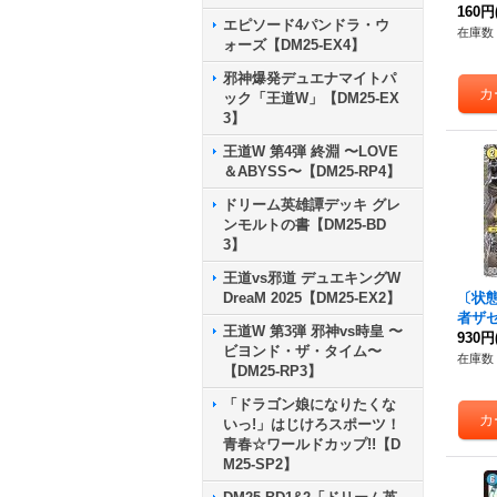
R】{2
160円
エピソード4パンドラ・ウ
《多
在庫数 
ォーズ【DM25-EX4】
邪神爆発デュエナマイトパ
ック「王道W」【DM25-EX
3】
王道W 第4弾 終淵 〜LOVE
＆ABYSS〜【DM25-RP4】
ドリーム英雄譚デッキ グレ
ンモルトの書【DM25-BD
3】
王道vs邪道 デュエキングW
DreaM 2025【DM25-EX2】
〔状態
者ザ
王道W 第3弾 邪神vs時皇 〜
R】{2
930円
ビヨンド・ザ・タイム〜
《光
在庫数 
【DM25-RP3】
「ドラゴン娘になりたくな
いっ!」はじけろスポーツ！
青春☆ワールドカップ!!【D
M25-SP2】