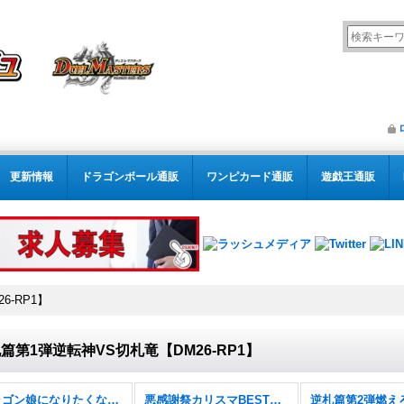
更新情報
ドラゴンボール通販
ワンピカード通販
遊戯王通販
6-RP1】
篇第1弾逆転神VS切札竜【DM26-RP1】
ドラゴン娘になりたくないっ！ 文化祭だョ！全員集合!!ドラ娘100％パック【DM26-EX3】
悪感謝祭カリスマBEST【DM26-EX2】