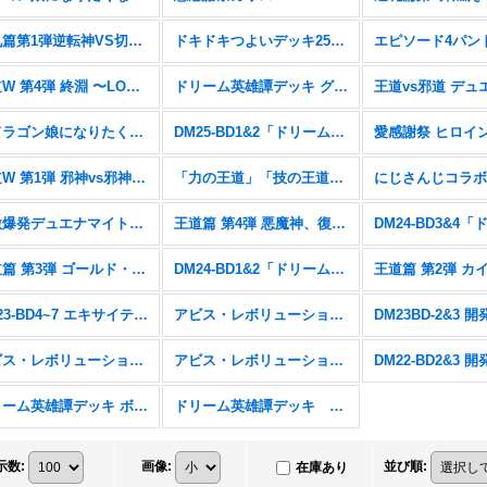
逆札篇第1弾逆転神VS切札竜【DM26-RP1】
ドキドキつよいデッキ25の王道【DM26-SD1】
王道W 第4弾 終淵 〜LOVE＆ABYSS〜【DM25-RP4】
ドリーム英雄譚デッキ グレンモルトの書【DM25-BD3】
「ドラゴン娘になりたくないっ!」はじけろスポーツ！青春☆ワールドカップ!!【DM25-SP2】
DM25-BD1&2「ドリーム英雄譚デッキ ボルシャックの書&アルカディアスの書」
王道W 第1弾 邪神vs邪神 〜ソウル・オブ・ジ・アビス〜【DM25-RP1】
「力の王道」「技の王道」「Jack-Pot-Live!! in 桜龍高校」【DM25-SD1&2&SP1】
刺激爆発デュエナマイトパック【DM24-EX3】
王道篇 第4弾 悪魔神、復活【DM24-RP4】
王道篇 第3弾 ゴールド・オブ・ハイパーエンジェル【DM24-RP3】
DM24-BD1&2「ドリーム英雄譚デッキ ドギラゴンの書&ジョニーの書」
DM23-BD4~7 エキサイティング・デュエパ・デッキ
アビス・レボリューション 第4弾 竜皇神爆輝【DM23-RP4】
アビス・レボリューション 第2弾 忍邪乱武【DM23-RP2】
アビス・レボリューション 第1弾 双竜戦記【DM23-RP1】
ドリーム英雄譚デッキ ボルシャックの書【DM25-BD1】
ドリーム英雄譚デッキ アルカディアスの書【DM25-BD2】
示数
:
画像
:
並び順
:
在庫あり