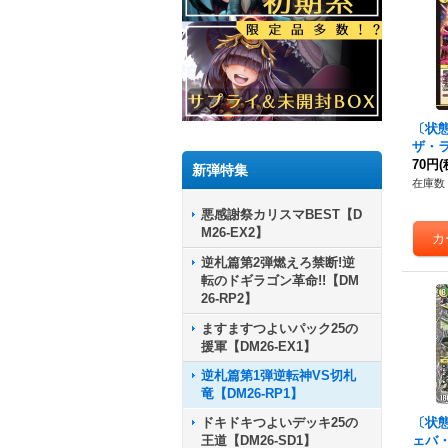
〔状態
ザ・
{26R
70円
(
新弾特集
在庫数 
悪感謝祭カリスマBEST【D
M26-EX2】
逆札篇第2弾燃えろ禁断!逆
転のドギラゴン革命!!【DM
26-RP2】
ますますつよいパック25の
援軍【DM26-EX1】
逆札篇第1弾逆転神VS切札
竜【DM26-RP1】
ドキドキつよいデッキ25の
〔状態
王道【DM26-SD1】
ェバ