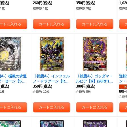
6RP1TR4/TR9}
(税込)
{26RP1秘13/秘24}
260円
(税込)
ル【U】{26RP147/77}
350円
(税込)
R】{
1,0
》
《火》
《自然》
《自
1枚
在庫数 1枚
在庫数 9枚
在庫数
A-〕楯教の求道
〔状態A-〕インフェル
〔状態A-〕ゴッダマ・
逆転
ゼ・ゼーン【S
ノ・ドラグーン【R】
ルピア【R】{26RP1秘
ン・
6RP1TR2/TR9}
(税込)
{26RP1秘18/秘24}
350円
(税込)
17/秘24}《闇》
300円
(税込)
RP1
》
《闇》
80円
1枚
在庫数 10枚
在庫数 5枚
在庫数