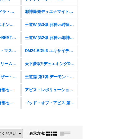
エピソード4パンドラ・ウォーズ【DM25-EX4】
邪神爆発デュエナマイトパック「王道W」【DM25-EX3】
王道vs邪道 デュエキングWDreaM 2025【DM25-EX2】
王道W 第3弾 邪神vs時皇 〜ビヨンド・ザ・タイム〜【DM25-RP3】
愛感謝祭 ヒロインBEST【DM25-EX1】
王道W 第2弾 邪神vs邪神II 〜ジャシン・イン・ザ・シェル〜【DM25-RP2】
にじさんじコラボ・マスターズ「異次元の超獣使い」【DM24-EX4】
DM24-BD5,6 エキサイティング・デュエパ・デッキ「アセビと異世界フェアリーたち」&「ツラトゥストラは水晶と語らう」
DM24-BD3&4「ドリーム英雄譚デッキ モモキングの書&ナイトメア黙示録デッキ バロムの章」
天下夢双!!デュエキングDreaM 2024【DM24-EX2】
王道篇 第2弾 カイザー・オブ・ハイパードラゴン【DM24-RP2】
王道篇 第1弾 デーモン・オブ・ハイパームーン【DM24-RP1】
DM23BD-2&3 開発部セレクションデッキ「火闇邪王門」& 「水闇自然ハンデス」
アビス・レボリューション 第3弾 魔覇革命【DM23-RP3】
DM22-BD2&3 開発部セレクションデッキ「光水火鬼羅.Star」& 「7軸ガチロボ」
ゴッド・オブ・アビス 第2弾 轟炎の竜皇【DM22-RP2】
表示方法
: