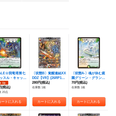
ALE☆我竜塔第七
〔状態B〕覚醒連結XX
〔状態A-〕魂が休む庭
ッスル・キャッス
DDZ【VR】{26RP1TR
園グリーン・グランド
】{26RP147/77}
9/TR9}《多》
280円
(税込)
クロス【R】{26RP12
70円
(税込)
然》
円
(税込)
4/77}《多》
在庫数 1枚
在庫数 1枚
 20点