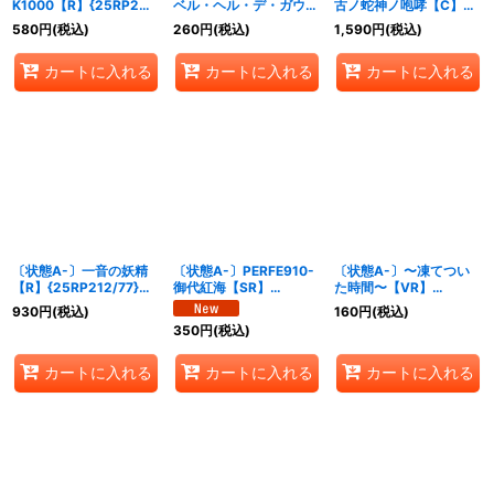
K1000【R】{25RP2秘
ベル・ヘル・デ・ガウル
古ノ蛇神ノ咆哮【C】
18/秘24}《多》
【SR】{25RP2秘5/秘
{25RP2秘24/秘24}
580
円
(税込)
260
円
(税込)
1,590
円
(税込)
24}《火》
《火》
カートに入れる
カートに入れる
カートに入れる
〔状態A-〕一音の妖精
〔状態A-〕PERFE910-
〔状態A-〕〜凍てつい
【R】{25RP212/77}
御代紅海【SR】
た時間〜【VR】
《光》
{25RP2S8/S11}《多》
{25RP22/77}《水》
930
円
(税込)
160
円
(税込)
350
円
(税込)
カートに入れる
カートに入れる
カートに入れる