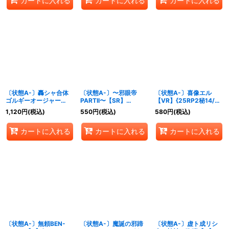
カートに入れる
カートに入れる
カートに入れる
〔状態A-〕轟シャ合体
〔状態A-〕〜邪眼帝
〔状態A-〕喜像エル
ゴルギーオージャー
PARTII〜【SR】
【VR】{25RP2秘14/秘
【SR】{25RP2秘8/秘
{25RP2S6/S11}《多》
24}《多》
1,120
円
(税込)
550
円
(税込)
580
円
(税込)
24}《多》
カートに入れる
カートに入れる
カートに入れる
〔状態A-〕無頼BEN-
〔状態A-〕魔誕の邪蹄
〔状態A-〕虚ト成リシ