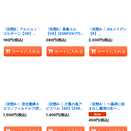
〔状態B〕アルジェン・
〔状態B〕喜像エル
〔状態A-〕Disメイデン
ゴルギーニ【VR】
【VR】{25RP29/77}
【R】
{25RP27/77}《多》
《多》
{25RP2SP5/SP5}
180
円
(税込)
280
円
(税込)
2,030
円
(税込)
《多》
カートに入れる
カートに入れる
カートに入れる
〔状態A-〕邪光魔縛ネ
〔状態A-〕片翼の魂ア
〔状態A-〕〜墓碑に刻
ロマノフ＝ルドルフI世
ビスベル【SR】{25RP2
まれし魔弾の名〜
【SR】
秘10/秘24}《多》
【SR】{25RP2S3/S11}
1,500
円
(税込)
1,400
円
(税込)
{25RP2SP4/SP5}
《闇》
450
円
(税込)
《多》