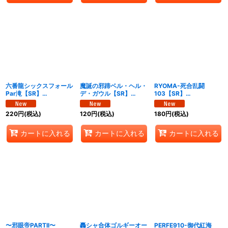
六番龍シックスフォール
魔誕の邪蹄ベル・ヘル・
RYOMA-死合乱闘
Par滝【SR】
デ・ガウル【SR】
103【SR】
{25RP2S2/S11}《水》
{25RP2S4/S11}《火》
{25RP2S5/S11}《自
然》
220
円
(税込)
120
円
(税込)
180
円
(税込)
カートに入れる
カートに入れる
カートに入れる
〜邪眼帝PARTII〜
轟シャ合体ゴルギーオー
PERFE910-御代紅海