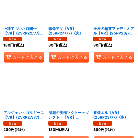
〜凍てついた時間〜
怒像アゲ【VR】
王座の精霊ファディオア
【VR】{25RP22/77}
{25RP24/77}《火》
ル【VR】{25RP26/77}
《水》
《多》
180
円
(税込)
80
円
(税込)
80
円
(税込)
カートに入れる
カートに入れる
カートに入れる
アルジェン・ゴルギーニ
深淵の洪怖ソクトー＝ソ
喜像エル【VR】
【VR】{25RP27/77}
レクトー【VR】
{25RP29/77}《多》
《多》
{25RP28/77}《多》
280
円
(税込)
180
円
(税込)
380
円
(税込)