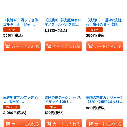
〔状態A-〕轟シャ合体
〔状態B〕邪光魔縛ネロ
〔状態B〕〜墓碑に刻ま
ゴルギーオージャー
マノフ＝ルドルフI世
れし魔弾の名〜【SR】
【SR】{25RP2S7/S11}
【SR】
{25RP2S3/S11}《闇》
1,280
円
(税込)
《多》
{25RP2SP4/SP5}
550
円
(税込)
380
円
(税込)
《多》
カートに入れる
カートに入れる
カートに入れる
王導聖霊アルファディオ
究極の虚ジャシン＝ヴリ
華謡の精霊カンツォーネ
ス【DMR】
ドガルド【OR】
【SR】{25RP2S1/S11}
{25RP2DM1/DM1}
{25RP2OR1/OR1}
《光》
880
円
(税込)
《多》
《多》
2,980
円
(税込)
120
円
(税込)
カートに入れる
カートに入れる
カートに入れる