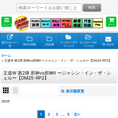
検索
メニュー
カート
値下げカード一
デッキテーマ(ア
デッキテーマ(オ
SALE＆特価
人気定番
問い合わせ
覧
ドバンス)
リジナル)
ホーム
>
王道W 第2弾 邪神vs邪神II 〜ジャシン・イン・ザ・シェル〜【DM25-RP2】
王道W 第2弾 邪神vs邪神II 〜ジャシン・イン・ザ・シ
ェル〜【DM25-RP2】
表示順変更
閉じる
282
件
表示数
:
1
2
3
...
5
次
»