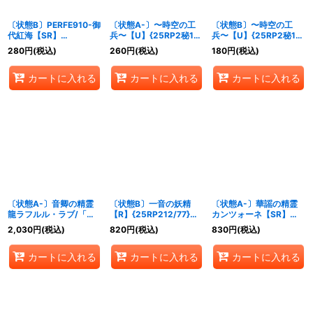
〔状態B〕PERFE910-御
〔状態A-〕〜時空の工
〔状態B〕〜時空の工
代紅海【SR】
兵〜【U】{25RP2秘19/
兵〜【U】{25RP2秘19/
{25RP2S8/S11}《多》
秘24}《水》
秘24}《水》
280
円
(税込)
260
円
(税込)
180
円
(税込)
カートに入れる
カートに入れる
カートに入れる
〔状態A-〕音卿の精霊
〔状態B〕一音の妖精
〔状態A-〕華謡の精霊
龍ラフルル・ラブ/「未
【R】{25RP212/77}
カンツォーネ【SR】
来から来る、だからミラ
《光》
{25RP2S1/S11}《光》
2,030
円
(税込)
820
円
(税込)
830
円
(税込)
クル」【SR】
{25RP2TD3/TD5}
カートに入れる
カートに入れる
カートに入れる
《多》