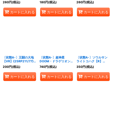
23/秘24}《水》
{25RP222/77}《自然》
{25RP2TD2/TD5}《自
260
円
(税込)
180
円
(税込)
260
円
(税込)
然》
カートに入れる
カートに入れる
カートに入れる
〔状態A-〕王闘の大地
〔状態A-〕超神星
〔状態A-〕ソウルサン
【VR】{25RP211/77}
DOOM・ドラゲリオン
ライトコハク【R】
《多》
【SR】
{25RP213/77}《光》
200
円
(税込)
740
円
(税込)
350
円
(税込)
{25RP2TR5/TR9}
《闇》
カートに入れる
カートに入れる
カートに入れる