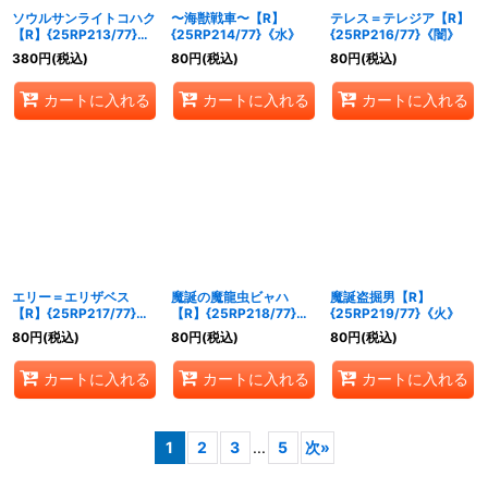
ソウルサンライトコハク
〜海獣戦車〜【R】
テレス＝テレジア【R】
【R】{25RP213/77}
{25RP214/77}《水》
{25RP216/77}《闇》
《光》
380
円
(税込)
80
円
(税込)
80
円
(税込)
カートに入れる
カートに入れる
カートに入れる
エリー＝エリザベス
魔誕の魔龍虫ビャハ
魔誕盗掘男【R】
【R】{25RP217/77}
【R】{25RP218/77}
{25RP219/77}《火》
《闇》
《火》
80
円
(税込)
80
円
(税込)
80
円
(税込)
カートに入れる
カートに入れる
カートに入れる
1
2
3
...
5
次
»