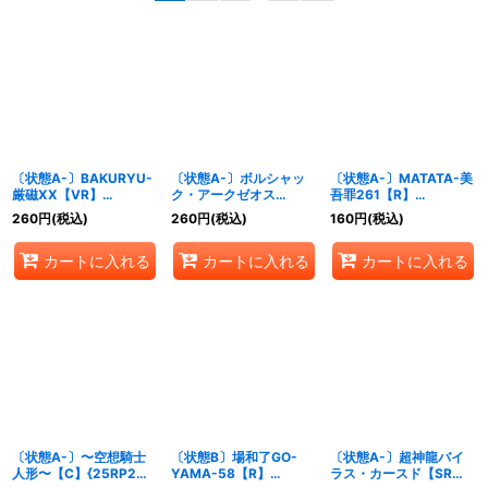
並び順
:
絞り込む
〔状態A-〕BAKURYU-
〔状態A-〕ボルシャッ
〔状態A-〕MATATA-美
厳磁XX【VR】
ク・アークゼオス
吾罪261【R】
{25RP210/77}《多》
NEX【SR】
{25RP220/77}《自然》
260
円
(税込)
260
円
(税込)
160
円
(税込)
{25RP2TD1/TD5}
《光》
カートに入れる
カートに入れる
カートに入れる
〔状態A-〕〜空想騎士
〔状態B〕場和了GO-
〔状態A-〕超神龍バイ
人形〜【C】{25RP2秘
YAMA-58【R】
ラス・カースド【SR】