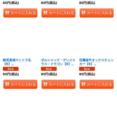
《多》
然》
{26EX1N21/N25}《自
80
円
(税込)
80
円
(税込)
80
円
(税込)
然》
カートに入れる
カートに入れる
カートに入れる
般若真城マントラ丸
ボルシャック・デンジャ
芸魔猛牛オックスチェッ
【R】
ラス・ドラゴン【R】
カー【R】
{26EX1N22/N25}
{26EX1N23/N25}
{26EX1N24/N25}
《多》
《多》
《多》
80
円
(税込)
80
円
(税込)
80
円
(税込)
カートに入れる
カートに入れる
カートに入れる