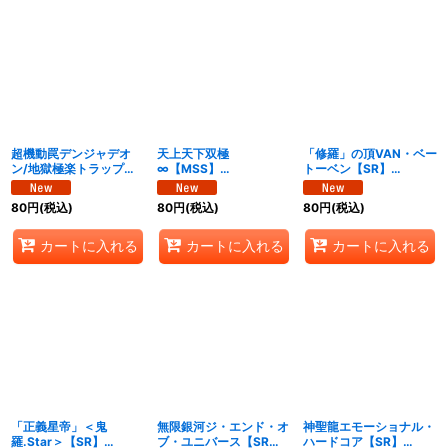
超機動罠デンジャデオ
天上天下双極
「修羅」の頂VAN・ベー
ン/地獄極楽トラップ黙
∞【MSS】
トーベン【SR】
示録【MAS】
{26EX18/50}《自然》
{26EX19/50}《無》
{26EX17/50}《自然》
80
円
(税込)
80
円
(税込)
80
円
(税込)
カートに入れる
カートに入れる
カートに入れる
「正義星帝」＜鬼
無限銀河ジ・エンド・オ
神聖龍エモーショナル・
羅.Star＞【SR】
ブ・ユニバース【SR】
ハードコア【SR】