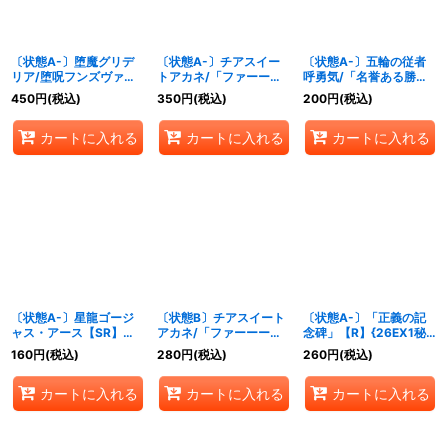
〔状態A-〕堕魔グリデ
〔状態A-〕チアスイー
〔状態A-〕五輪の従者
リア/堕呪フンズヴァイ
トアカネ/「ファーー
呼勇気/「名誉ある勝利
【R】{26EX1秘N19/秘
ー！甘い甘い!!」【R】
を！」【VR】{26EX1秘
450
円
(税込)
350
円
(税込)
200
円
(税込)
N25}《多》
{26EX1秘N21/秘N25}
N10/秘N25}《多》
《自然》
カートに入れる
カートに入れる
カートに入れる
〔状態A-〕星龍ゴージ
〔状態B〕チアスイート
〔状態A-〕「正義の記
ャス・アース【SR】
アカネ/「ファーーー！
念碑」【R】{26EX1秘
{26EX1秘N5/秘N25}
甘い甘い!!」【R】
N16/秘N25}《光》
160
円
(税込)
280
円
(税込)
260
円
(税込)
《多》
{26EX1秘N21/秘N25}
《自然》
カートに入れる
カートに入れる
カートに入れる