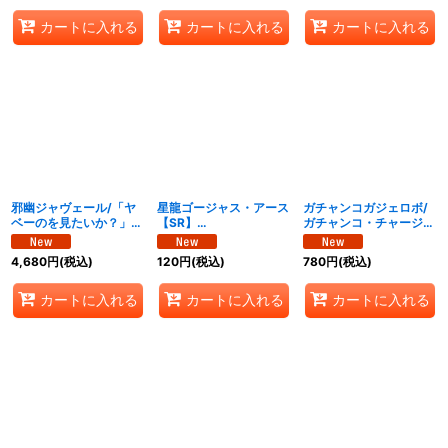
カートに入れる
カートに入れる
カートに入れる
邪幽ジャヴェール/「ヤ
星龍ゴージャス・アース
ガチャンコガジェロボ/
ベーのを見たいか？」
【SR】
ガチャンコ・チャージャ
【SR】
{26EX1N5/N25}《多》
ー【VR】
{26EX1N4/N25}《多》
{26EX1N6/N25}《水》
4,680
円
(税込)
120
円
(税込)
780
円
(税込)
カートに入れる
カートに入れる
カートに入れる