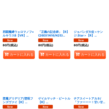
邪闘魔縛ウェロマノフ=
「正義の記念碑」【R】
ジョパンダ大佐＜ケン
ルキウスB【VR】
{26EX1N16/N25}
ジ.Star＞【R】
{26EX1N14/N25}
《光》
{26EX1N18/N25}
《多》
《闇》
80
円
(税込)
80
円
(税込)
80
円
(税込)
カートに入れる
カートに入れる
カートに入れる
堕魔グリデリア/堕呪フ
ゲイルマッチ・ビートル
チアスイートアカネ/
ンズヴァイ【R】
【R】
「ファーーー！甘い甘
{26EX1N19/N25}
{26EX1N20/N25}《自
い!!」【R】