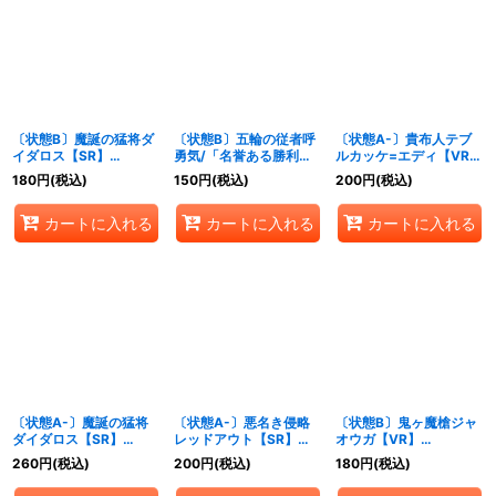
絞り込む
〔状態B〕魔誕の猛将ダ
〔状態B〕五輪の従者呼
〔状態A-〕貴布人テブ
イダロス【SR】
勇気/「名誉ある勝利
ルカッケ=エディ【VR】
{26EX123/50}《火》
を！」【VR】{26EX1秘
{26EX137/50}《闇》
180
円
(税込)
150
円
(税込)
200
円
(税込)
N10/秘N25}《多》
カートに入れる
カートに入れる
カートに入れる
〔状態A-〕魔誕の猛将
〔状態A-〕悪名き侵略
〔状態B〕鬼ヶ魔槍ジャ
ダイダロス【SR】
レッドアウト【SR】
オウガ【VR】
{26EX123/50}《火》
{26EX119/50}《火》
{26EX1N12/N25}
260
円
(税込)
200
円
(税込)
180
円
(税込)
《多》