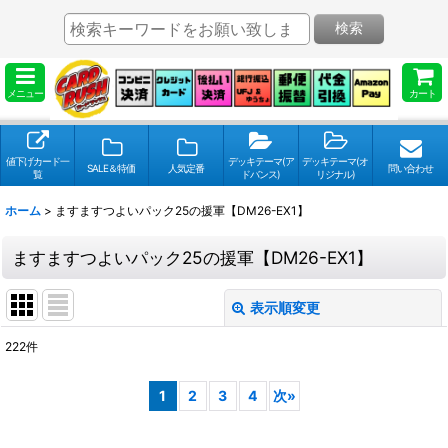
検索
メニュー
カート
値下げカード一
デッキテーマ(ア
デッキテーマ(オ
SALE＆特価
人気定番
問い合わせ
覧
ドバンス)
リジナル)
ホーム
>
ますますつよいパック25の援軍【DM26-EX1】
ますますつよいパック25の援軍【DM26-EX1】
表示順変更
閉じる
222
件
表示数
:
1
2
3
4
次
»
並び順
: