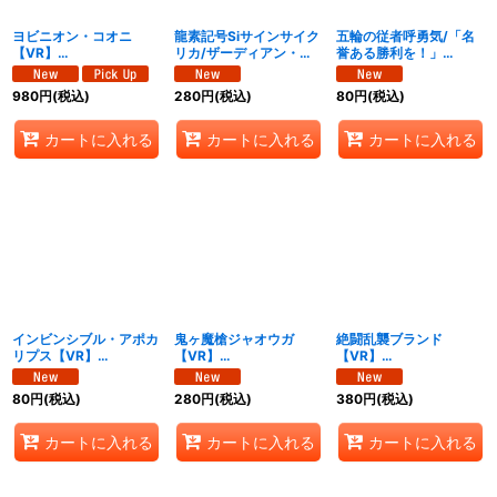
ヨビニオン・コオニ
龍素記号Siサインサイク
五輪の従者呼勇気/「名
【VR】
リカ/ザーディアン・サ
誉ある勝利を！」
{26EX1N7/N25}《闇》
イン【VR】
【VR】
{26EX1N9/N25}《多》
{26EX1N10/N25}
980
円
(税込)
280
円
(税込)
80
円
(税込)
《多》
カートに入れる
カートに入れる
カートに入れる
インビンシブル・アポカ
鬼ヶ魔槍ジャオウガ
絶闘乱襲ブランド
リプス【VR】
【VR】
【VR】
{26EX1N11/N25}
{26EX1N12/N25}
{26EX1N13/N25}
《多》
《多》
《多》
80
円
(税込)
280
円
(税込)
380
円
(税込)
カートに入れる
カートに入れる
カートに入れる