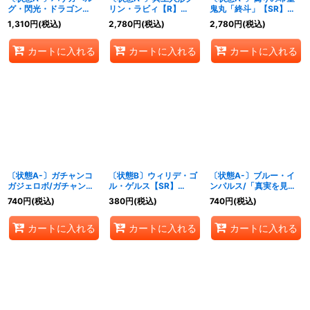
グ・閃光・ドラゴン
リン・ラビィ【R】
鬼丸「終斗」【SR】
【SR】{26EX1秘N1/秘
{26EX1秘N17/秘N25}
{26EX122/50}《火》
1,310
円
(税込)
2,780
円
(税込)
2,780
円
(税込)
N25}《光》
《水》
カートに入れる
カートに入れる
カートに入れる
〔状態A-〕ガチャンコ
〔状態B〕ウィリデ・ゴ
〔状態A-〕ブルー・イ
ガジェロボ/ガチャン
ル・ゲルス【SR】
ンパルス/「真実を見極
コ・チャージャー
{26EX113/50}《光》
めよ、ジョニー！」
740
円
(税込)
380
円
(税込)
740
円
(税込)
【VR】
【SR】{26EX114/50}
{26EX1N6/N25}《水》
《水》
カートに入れる
カートに入れる
カートに入れる