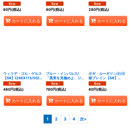
{26EX110/50}《光》
{26EX111/50}《光》
{26EX112/50}《光》
80
円
(税込)
80
円
(税込)
280
円
(税込)
カートに入れる
カートに入れる
カートに入れる
ウィリデ・ゴル・ゲルス
ブルー・インパルス/
卍ギ・ルーギリン卍/卍
【SR】{26EX113/50}
「真実を見極めよ、ジョ
獄ブレイン【SR】
《光》
ニー！」【SR】
{26EX115/50}《水》
{26EX114/50}《水》
480
円
(税込)
780
円
(税込)
80
円
(税込)
カートに入れる
カートに入れる
カートに入れる
1
2
3
4
次
»