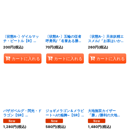
〔状態A-〕ゲイルマッ
〔状態A-〕五輪の従者
〔状態A-〕天体妖精エ
チ・ビートル【R】
呼勇気/「名誉ある勝利
スメル/「お茶はいかが
{26EX1秘N20/秘N25}
を！」【VR】
ですか？」【VR】
200
円
(税込)
70
円
(税込)
260
円
(税込)
《自然》
{26EX1N10/N25}
{26EX143/50}《多》
《多》
カートに入れる
カートに入れる
カートに入れる
バザガベルグ・閃光・ド
ジョギメラゴン＆メラビ
大地無双カイザー
ラゴン【SR】
ート~Jの焔舞~【SR】
「勝」/勝利の大地
{26EX1N1/N25}《光》
{26EX1N2/N25}《火》
【SR】
{26EX1N3/N25}《多》
1,280
円
(税込)
580
円
(税込)
1,480
円
(税込)