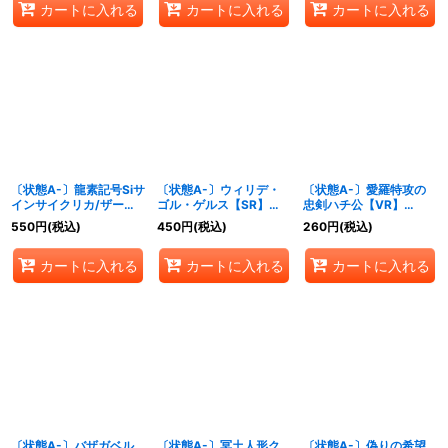
カートに入れる
カートに入れる
カートに入れる
〔状態A-〕龍素記号Siサ
〔状態A-〕ウィリデ・
〔状態A-〕愛羅特攻の
インサイクリカ/ザーデ
ゴル・ゲルス【SR】
忠剣ハチ公【VR】
ィアン・サイン【VR】
{26EX113/50}《光》
{26EX1秘N8/秘N25}
550
円
(税込)
450
円
(税込)
260
円
(税込)
{26EX1秘N9/秘N25}
《火》
《多》
カートに入れる
カートに入れる
カートに入れる
〔状態A-〕バザガベル
〔状態A-〕冥土人形ク
〔状態A-〕偽りの希望