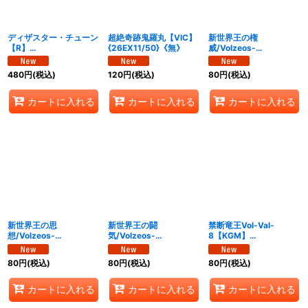
ディザスター・チューン
超絶奇跡鬼羅丸【VIC】
新世界王の権
【R】
{26EX11/50}《無》
威/Volzeos-
{26EX1N25/N25}
Balamord【KGM】
《多》
{26EX13/50}《多》
480
円
(税込)
120
円
(税込)
80
円
(税込)
カートに入れる
カートに入れる
カートに入れる
新世界王の思
新世界王の闘
禁断竜王Vol-Val-
想/Volzeos-
気/Volzeos-
8【KGM】
Balamord【KGM】
Balamord【KGM】
{26EX16/50}《多》
{26EX14/50}《多》
{26EX15/50}《多》
80
円
(税込)
80
円
(税込)
80
円
(税込)
カートに入れる
カートに入れる
カートに入れる