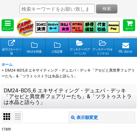
検索
メニュー
カート
値下げカード一
デッキテーマ(ア
デッキテーマ(オ
SALE＆特価
人気定番
問い合わせ
覧
ドバンス)
リジナル)
ホーム
>
DM24-BD5,6 エキサイティング・デュエパ・デッキ「アセビと異世界フェアリ
ーたち」&「ツラトゥストラは水晶と語らう」
DM24-BD5,6 エキサイティング・デュエパ・デッキ
「アセビと異世界フェアリーたち」&「ツラトゥストラ
は水晶と語らう」
表示順変更
閉じる
178
件
表示数
: