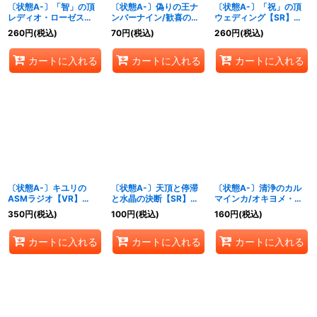
〔状態A-〕「智」の頂
〔状態A-〕偽りの王ナ
〔状態A-〕「祝」の頂
レディオ・ローゼス
ンバーナイン/歓喜の歌
ウェディング【SR】
【SR】{24BD613/60}
【VR】{24BD618/60}
{24BD612/60}《無》
260
円
(税込)
70
円
(税込)
260
円
(税込)
《無》
《光》
カートに入れる
カートに入れる
カートに入れる
〔状態A-〕キユリの
〔状態A-〕天頂と停滞
〔状態A-〕清浄のカル
ASMラジオ【VR】
と水晶の決断【SR】
マインカ/オキヨメ・水
{24BD516/60}《自然》
{24BD614/60}《無》
晶チャージャー【R】
350
円
(税込)
100
円
(税込)
160
円
(税込)
{24BD530/60}《自
然》
カートに入れる
カートに入れる
カートに入れる