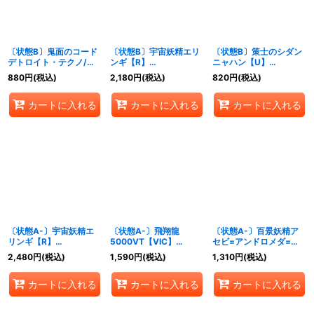
〔状態B〕鬼面のコード
〔状態B〕宇宙妖精エリ
〔状態B〕策士のシダン
デトロイト・テクノ/
ンギ【R】
ニャハン【U】
「水晶よ、大地より我が
{24BD56/60}《多》
{24BD68/60}《無》
880
円
(税込)
2,180
円
(税込)
820
円
(税込)
配下を創れ！」【R】
{24BD64/60}《無》
カートに入れる
カートに入れる
カートに入れる
〔状態A-〕宇宙妖精エ
〔状態A-〕飛翔龍
〔状態A-〕百景妖精ア
リンギ【R】
5000VT【VIC】
セビ=アンドロメダ=ク
{24BD56/60}《多》
{24BD511/60}《水》
シナダ【SR】
2,480
円
(税込)
1,590
円
(税込)
1,310
円
(税込)
{24BD51/60}《多》
カートに入れる
カートに入れる
カートに入れる