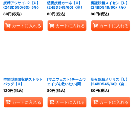
妖精アジサイ-２【U】
慈愛妖精カーネ【U】
魔誕妖精スイセン【U】
{24BD550/60}《多》
{24BD549/60}《多》
{24BD548/60}《多》
80
円
(税込)
80
円
(税込)
80
円
(税込)
カートに入れる
カートに入れる
カートに入れる
空間型無限収納ストラト
[マニフェスト]チームウ
聖夜妖精メリリス【U】
バッグ【U】
ェイブを救いたい[聞け]
{24BD545/60}《自
{24BD547/60}《自
【U】{24BD546/60}
然》
120
円
(税込)
80
円
(税込)
80
円
(税込)
然》
《自然》
カートに入れる
カートに入れる
カートに入れる