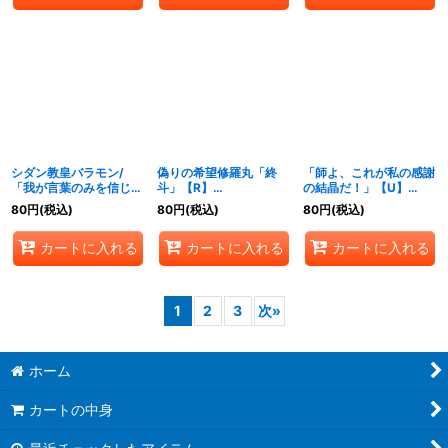
シダン教皇バラモン/
偽りの希望修羅丸「終
「師よ、これが私の感謝
「我が言葉のみを信じる
斗」【R】
の結晶だ！」【U】
のだ！」【R】
{24BD66/60}《多》
{24BD610/60}《闇》
80
円
(税込)
80
円
(税込)
80
円
(税込)
{24BD65/60}《光》
カートに入れる
カートに入れる
カートに入れる
1
2
3
次
»
ホーム
カートの中身