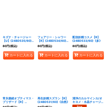
キズナ・チャージャー
フェアリー・シャワー
配信妖精コスメ【R】
【U】{24BD535/60}
【R】{24BD534/60}
{24BD533/60}《多》
《無》
《多》
80
円
(税込)
80
円
(税込)
80
円
(税込)
カートに入れる
カートに入れる
カートに入れる
常氷接続オプティマス・
再生妖精スズラン【R】
清浄のカルマインカ/オ
ブリザード【R】
{24BD531/60}《自然》
キヨメ・水晶チャージャ
{24BD532/60}《多》
ー【R】{24BD530/60}