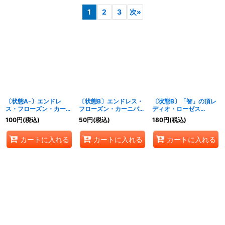
1
2
3
次
»
並び順
:
絞り込む
〔状態A-〕エンドレ
〔状態B〕エンドレス・
〔状態B〕「智」の頂レ
ス・フローズン・カーニ
フローズン・カーニバル
ディオ・ローゼス
バル【VR】
【VR】{24BD519/60}
【SR】{24BD613/60}
100
円
(税込)
50
円
(税込)
180
円
(税込)
{24BD519/60}《多》
《多》
《無》
カートに入れる
カートに入れる
カートに入れる