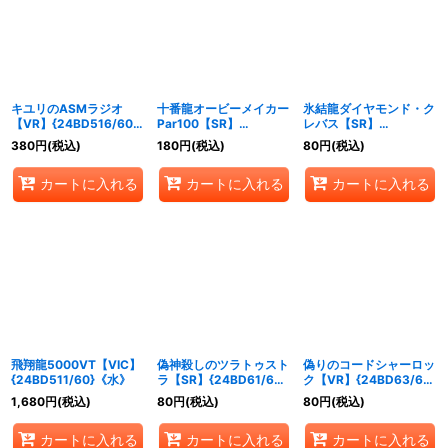
キユリのASMラジオ
十番龍オービーメイカー
氷結龍ダイヤモンド・ク
【VR】{24BD516/60}
Par100【SR】
レバス【SR】
《自然》
{24BD513/60}《自然》
{24BD512/60}《自然》
380
円
(税込)
180
円
(税込)
80
円
(税込)
カートに入れる
カートに入れる
カートに入れる
飛翔龍5000VT【VIC】
偽神殺しのツラトゥスト
偽りのコードシャーロッ
{24BD511/60}《水》
ラ【SR】{24BD61/60}
ク【VR】{24BD63/60}
《多》
《多》
1,680
円
(税込)
80
円
(税込)
80
円
(税込)
カートに入れる
カートに入れる
カートに入れる