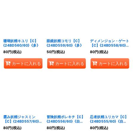
珊瑚妖精キユリ【C】
眼鏡妖精コモリ【C】
ディメンジョン・ゲート
{24BD560/60}《多》
{24BD559/60}《多》
【C】{24BD558/60}
《自然》
80
円
(税込)
50
円
(税込)
80
円
(税込)
カートに入れる
カートに入れる
カートに入れる
霞み妖精ジャスミン
冒険妖精ポレキチ【C】
忍者妖精ユリカマ【C】
【C】{24BD557/60}
{24BD556/60}《自
{24BD555/60}《自
《自然》
然》
然》
80
円
(税込)
80
円
(税込)
80
円
(税込)