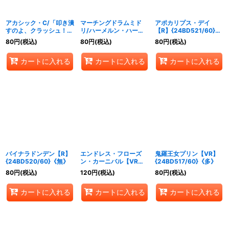
アカシック・C/「叩き潰
マーチングドラムミド
アポカリプス・デイ
すのよ、クラッシュ！」
リ/ハーメルン・ハーモ
【R】{24BD521/60}
【R】{24BD525/60}
ニー【R】
《光》
80
円
(税込)
80
円
(税込)
80
円
(税込)
《自然》
{24BD524/60}《自
然》
カートに入れる
カートに入れる
カートに入れる
バイナラドンデン【R】
エンドレス・フローズ
鬼羅王女プリン【VR】
{24BD520/60}《無》
ン・カーニバル【VR】
{24BD517/60}《多》
{24BD519/60}《多》
80
円
(税込)
120
円
(税込)
80
円
(税込)
カートに入れる
カートに入れる
カートに入れる