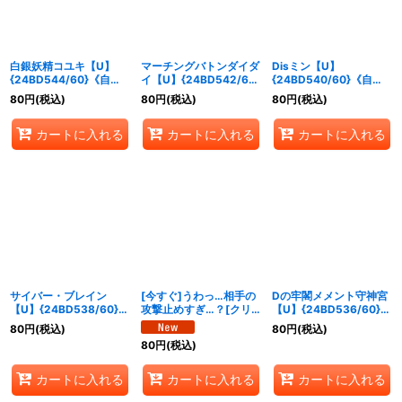
白銀妖精コユキ【U】
マーチングバトンダイダ
Disミン【U】
{24BD544/60}《自
イ【U】{24BD542/60}
{24BD540/60}《自
然》
《自然》
然》
80
円
(税込)
80
円
(税込)
80
円
(税込)
カートに入れる
カートに入れる
カートに入れる
サイバー・ブレイン
[今すぐ]うわっ…相手の
Dの牢閣メメント守神宮
【U】{24BD538/60}
攻撃止めすぎ…？[クリ
【U】{24BD536/60}
《水》
ック]【U】
《光》
80
円
(税込)
80
円
(税込)
{24BD537/60}《水》
80
円
(税込)
カートに入れる
カートに入れる
カートに入れる