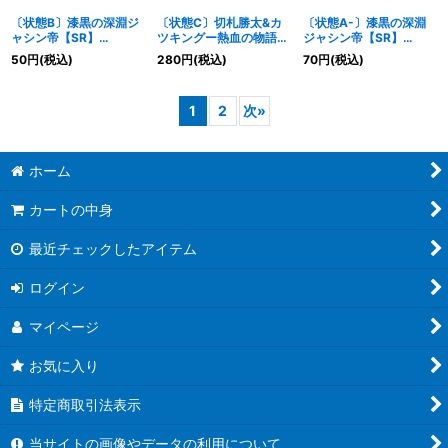
〔状態B〕漆黒の深淵ジ
〔状態C〕切札勝太&カ
〔状態A-〕漆黒の深淵
ャシン帝【SR】
ツキングー熱血の物語ー
ジャシン帝【SR】
{25SD11/13}《闇》
【DSR】{25SP11/16}
{25SD11/13}《闇》
50
円
(税込)
280
円
(税込)
70
円
(税込)
《多》
1
2
次
»
ホーム
カートの中身
最近チェックしたアイテム
ログイン
マイページ
お気に入り
特定商取引法表示
当サイトの画像やデータの利用について