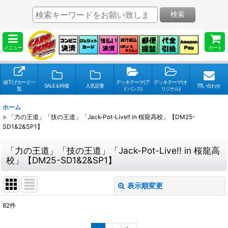
検索
メニュー
カート
値下げカード一
デッキテーマ(ア
デッキテーマ(オ
SALE＆特価
人気定番
問い合わせ
覧
ドバンス)
リジナル)
ホーム
>
「力の王道」「技の王道」「Jack-Pot-Live!! in 桜龍高校」【DM25-
SD1&2&SP1】
「力の王道」「技の王道」「Jack-Pot-Live!! in 桜龍高
校」【DM25-SD1&2&SP1】
表示順変更
閉じる
82
件
表示数
: