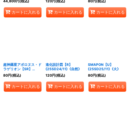
44,800
円
(税込)
120
円
(税込)
80
円
(税込)
カートに入れる
カートに入れる
カートに入れる
超神羅星アポロヌス・ド
進化設計図【R】
SMAPON【U】
ラゲリオン【SR】
{25SD24/11}《自然》
{25SD25/11}《火》
{25SD23/11}《火》
80
円
(税込)
120
円
(税込)
80
円
(税込)
カートに入れる
カートに入れる
カートに入れる