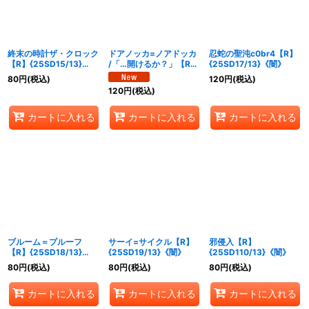
終末の時計ザ・クロック
ドアノッカ=ノアドッカ
忍蛇の聖沌c0br4【R】
【R】{25SD15/13}
/「…開けるか？」【R】
{25SD17/13}《闇》
《水》
{25SD16/13}《闇》
80
円
(税込)
120
円
(税込)
120
円
(税込)
カートに入れる
カートに入れる
カートに入れる
ブルーム＝プルーフ
サーイ=サイクル【R】
邪侵入【R】
【R】{25SD18/13}
{25SD19/13}《闇》
{25SD110/13}《闇》
《闇》
80
円
(税込)
80
円
(税込)
80
円
(税込)
カートに入れる
カートに入れる
カートに入れる