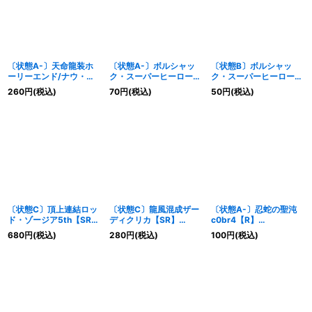
〔状態A-〕天命龍装ホ
〔状態A-〕ボルシャッ
〔状態B〕ボルシャッ
ーリーエンド/ナウ・オ
ク・スーパーヒーロー/
ク・スーパーヒーロー/
ア・ネバー【SR】
超英雄タイム【R】
超英雄タイム【R】
260
円
(税込)
70
円
(税込)
50
円
(税込)
{25SP13/16}《多》
{25SP110/16}《火》
{25SP110/16}《火》
〔状態C〕頂上連結ロッ
〔状態C〕龍風混成ザー
〔状態A-〕忍蛇の聖沌
ド・ゾージア5th【SR】
ディクリカ【SR】
c0br4【R】
{25SP15/16}《多》
{25SP16/16}《多》
{25SD17/13}《闇》
680
円
(税込)
280
円
(税込)
100
円
(税込)