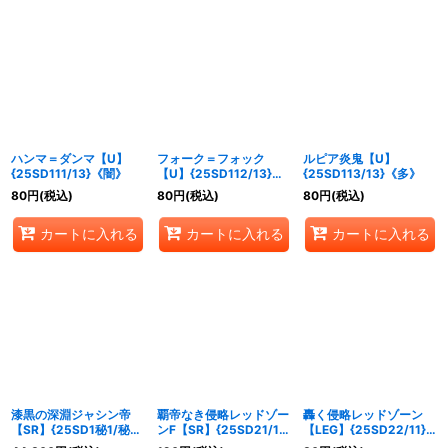
ハンマ＝ダンマ【U】
フォーク＝フォック
ルピア炎鬼【U】
{25SD111/13}《闇》
【U】{25SD112/13}
{25SD113/13}《多》
《闇》
80
円
(税込)
80
円
(税込)
80
円
(税込)
カートに入れる
カートに入れる
カートに入れる
漆黒の深淵ジャシン帝
覇帝なき侵略レッドゾー
轟く侵略レッドゾーン
【SR】{25SD1秘1/秘1}
ンF【SR】{25SD21/11}
【LEG】{25SD22/11}
《闇》
《火》
《火》