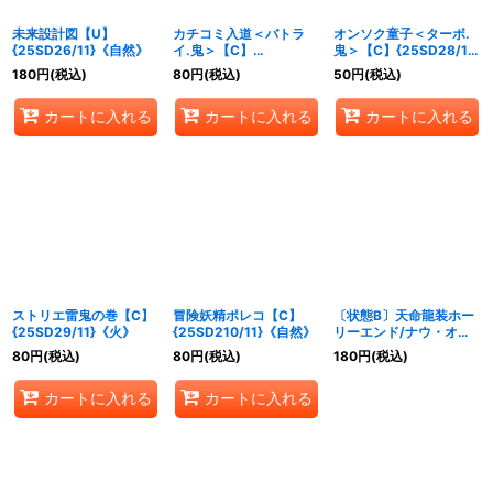
未来設計図【U】
カチコミ入道＜バトラ
オンソク童子＜ターボ.
{25SD26/11}《自然》
イ.鬼＞【C】
鬼＞【C】{25SD28/11}
{25SD27/11}《火》
《火》
180
円
(税込)
80
円
(税込)
50
円
(税込)
カートに入れる
カートに入れる
カートに入れる
ストリエ雷鬼の巻【C】
冒険妖精ポレコ【C】
〔状態B〕天命龍装ホー
{25SD29/11}《火》
{25SD210/11}《自然》
リーエンド/ナウ・オ
ア・ネバー【SR】
80
円
(税込)
80
円
(税込)
180
円
(税込)
{25SP13/16}《多》
カートに入れる
カートに入れる