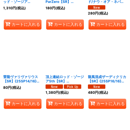
ッド・ゾージア
ParZero【SR】
ド/ナウ・オア・ネバー
5th【SR】
{25SP12/16}《水》
【SR】{25SP13/16}
1,310
円
(税込)
180
円
(税込)
{25SP15/16}《多》
《多》
280
円
(税込)
カートに入れる
カートに入れる
カートに入れる
雷龍ヴァリヴァリウス
頂上連結ロッド・ゾージ
龍風混成ザーディクリカ
【SR】{25SP14/16}
ア5th【SR】
【SR】{25SP16/16}
《多》
{25SP15/16}《多》
《多》
80
円
(税込)
1,380
円
(税込)
480
円
(税込)
カートに入れる
カートに入れる
カートに入れる