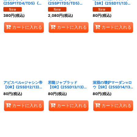
{25SP1TD4/TD5}《自
{25SP1TD5/TD5}
【SR】{25SD11/13}
然》
《多》
《闇》
380
円
(税込)
2,080
円
(税込)
80
円
(税込)
カートに入れる
カートに入れる
カートに入れる
アビスベル=ジャシン帝
邪龍ジャブラッド
深淵の壊炉マーダン=ロ
【OR】{25SD12/13}
【OR】{25SD13/13}
ウ【SR】{25SD14/13}
《闇》
《闇》
《闇》
80
円
(税込)
80
円
(税込)
80
円
(税込)
カートに入れる
カートに入れる
カートに入れる