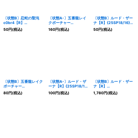
〔状態B〕忍蛇の聖沌
〔状態A-〕五番龍レイ
〔状態B〕ルード・ザー
c0br4【R】
クポーチャー
ナ【R】{25SP18/16}
{25SD17/13}《闇》
ParZero【SR】
《水》
50
円
(税込)
160
円
(税込)
50
円
(税込)
{25SP12/16}《水》
〔状態B〕五番龍レイク
〔状態A-〕ルード・ザ
〔状態B〕ルード・ザー
ポーチャー
ーナ【R】{25SP18/16}
ナ【R】
ParZero【SR】
《水》
{25SP1TD2/TD5}
80
円
(税込)
100
円
(税込)
1,780
円
(税込)
{25SP12/16}《水》
《水》