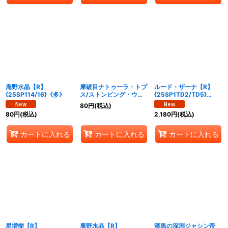
庵野水晶【R】
摩破目ナトゥーラ・トプ
ルード・ザーナ【R】
{25SP114/16}《多》
ス/ストンピング・ウィ
{25SP1TD2/TD5}
ード【U】
《水》
80
円
(税込)
{25SP115/16}《自然》
80
円
(税込)
2,180
円
(税込)
カートに入れる
カートに入れる
カートに入れる
星増樹【R】
庵野水晶【R】
漆黒の深淵ジャシン帝