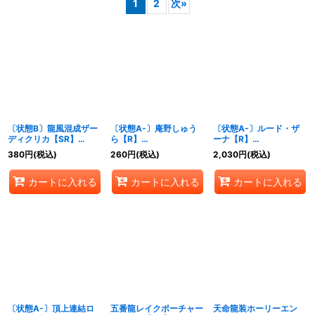
1
2
次
»
並び順
:
絞り込む
〔状態B〕龍風混成ザー
〔状態A-〕庵野しゅう
〔状態A-〕ルード・ザ
ディクリカ【SR】
ら【R】
ーナ【R】
{25SP16/16}《多》
{25SP1TD1/TD5}
{25SP1TD2/TD5}
380
円
(税込)
260
円
(税込)
2,030
円
(税込)
《光》
《水》
カートに入れる
カートに入れる
カートに入れる
〔状態A-〕頂上連結ロ
五番龍レイクポーチャー
天命龍装ホーリーエン