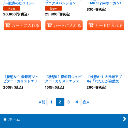
ル-献身のヒロイン-
ブエクスパンジョン
トMk.1Typeホーガン/
【SPR】{25EX1SPR秘
【SPR】{25EX1SPR秘
「イチバンになってみせ
830
円
(税込)
4超/SPR秘5}《自然》
5超/SPR秘5}《多》
る！」【SR】
20,800
円
(税込)
25,800
円
(税込)
{25EX13/89}《水》
カートに入れる
カートに入れる
カートに入れる
〔状態A-〕愛銀河ジュ
〔状態B〕愛銀河ジュピ
〔状態A-〕大長老アプ
ピター・カリストエフェ
ター・カリストエフェク
ル/「わたしが自然文明
クト【R】
ト【R】{25EX150/89}
のプリンセス？」【U】
200
円
(税込)
150
円
(税込)
260
円
(税込)
{25EX150/89}《自然》
《自然》
{25EX163/89}《自然》
«
前
1
2
3
4
次
»
ホーム