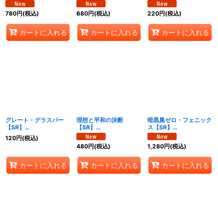
{25EX1MC2/MC10}
{25EX1MC3/MC10}
{25EX1MC4/MC10}
《光》
《光》
《水》
780
円
(税込)
680
円
(税込)
220
円
(税込)
カートに入れる
カートに入れる
カートに入れる
グレート・グラスパー
理想と平和の決断
暗黒凰ゼロ・フェニック
【SR】
【SR】
ス【SR】
{25EX1MC5/MC10}
{25EX1MC6/MC10}
{25EX1MC7/MC10}
120
円
(税込)
《自然》
《多》
《多》
480
円
(税込)
1,280
円
(税込)
カートに入れる
カートに入れる
カートに入れる