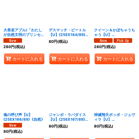
大長老アプル/「わたし
デスマッチ・ビートル
クイーン＆かぼちゃうち
が自然文明のプリンセ
【U】{25EX164/89}
ゃう【U】
ス？」【U】
《自然》
{25EX165/89}《自然》
80
円
(税込)
{25EX163/89}《自然》
280
円
(税込)
280
円
(税込)
カートに入れる
カートに入れる
カートに入れる
魂の呼び声【U】
ジャンボ・ラパダイス
神滅翔天ポッポ・ジュヴ
{25EX166/89}《自然》
【U】{25EX167/89}
ィラ【U】
《自然》
{25EX169/89}《多》
80
円
(税込)
80
円
(税込)
80
円
(税込)