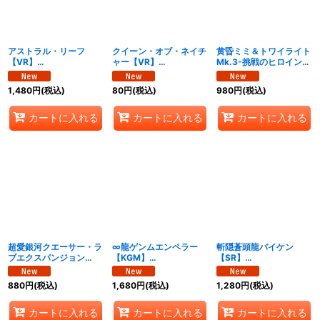
アストラル・リーフ
クイーン・オブ・ネイチ
黄昏ミミ＆トワイライト
【VR】
ャー【VR】
Mk.3-挑戦のヒロイン-
{25EX1MC8/MC10}
{25EX1MC10/MC10}
【SPR】{25EX1SPR秘
《水》
《自然》
2/SPR秘5}《水》
1,480
円
(税込)
80
円
(税込)
980
円
(税込)
カートに入れる
カートに入れる
カートに入れる
超愛銀河クエーサー・ラ
∞龍ゲンムエンペラー
斬隠蒼頭龍バイケン
ブエクスパンジョン
【KGM】
【SR】
【SPR】{25EX1SPR秘
{25EX1PR2/PR5}
{25EX1PR3/PR5}
5/SPR秘5}《多》
《多》
《水》
880
円
(税込)
1,680
円
(税込)
1,280
円
(税込)
カートに入れる
カートに入れる
カートに入れる