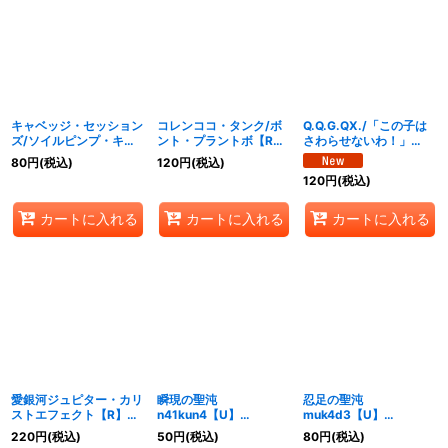
絞り込む
キャベッジ・セッション
コレンココ・タンク/ボ
Q.Q.G.QX./「この子は
ズ/ソイルピンプ・キャ
ント・プラントボ【R】
さわらせないわ！」
ベッジ【R】
{25EX148/89}《自然》
【R】{25EX149/89}
80
円
(税込)
120
円
(税込)
{25EX147/89}《自然》
《自然》
120
円
(税込)
カートに入れる
カートに入れる
カートに入れる
愛銀河ジュピター・カリ
瞬現の聖沌
忍足の聖沌
ストエフェクト【R】
n41kun4【U】
muk4d3【U】
{25EX150/89}《自然》
{25EX152/89}《光》
{25EX153/89}《光》
220
円
(税込)
50
円
(税込)
80
円
(税込)