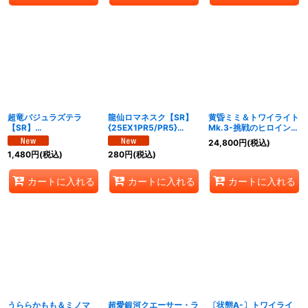
超竜バジュラズテラ
龍仙ロマネスク【SR】
黄昏ミミ＆トワイライト
【SR】
{25EX1PR5/PR5}
Mk.3-挑戦のヒロイン-
{25EX1PR4/PR5}
《多》
【SPR】{25EX1SPR秘
24,800
円
(税込)
《火》
2超/SPR秘5}《水》
1,480
円
(税込)
280
円
(税込)
カートに入れる
カートに入れる
カートに入れる
うららかもも＆ミノマ
超愛銀河クエーサー・ラ
〔状態A-〕トワイライ