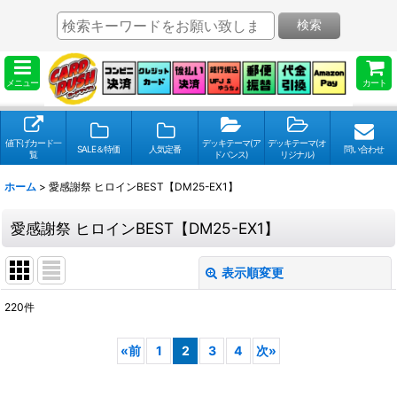
検索
メニュー
カート
値下げカード一
デッキテーマ(ア
デッキテーマ(オ
SALE＆特価
人気定番
問い合わせ
覧
ドバンス)
リジナル)
ホーム
>
愛感謝祭 ヒロインBEST【DM25-EX1】
愛感謝祭 ヒロインBEST【DM25-EX1】
表示順変更
閉じる
220
件
表示数
:
«
前
1
2
3
4
次
»
並び順
: