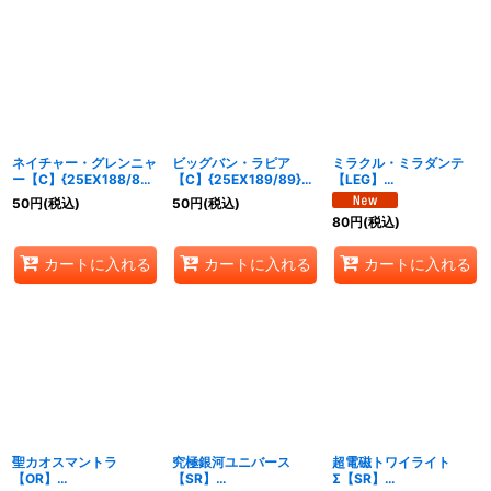
ネイチャー・グレンニャ
ビッグバン・ラピア
ミラクル・ミラダンテ
ー【C】{25EX188/89}
【C】{25EX189/89}
【LEG】
《多》
《多》
{25EX1MC1/MC10}
50
円
(税込)
50
円
(税込)
《光》
80
円
(税込)
カートに入れる
カートに入れる
カートに入れる
聖カオスマントラ
究極銀河ユニバース
超電磁トワイライト
【OR】
【SR】
Σ【SR】