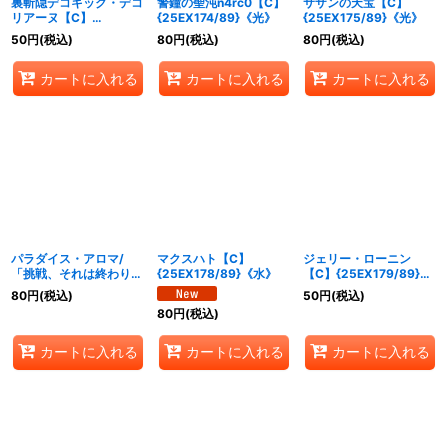
裏斬隠デコキック・デコ
警鐘の聖沌n4rc0【C】
サザンの天宝【C】
リアーヌ【C】
{25EX174/89}《光》
{25EX175/89}《光》
{25EX173/89}《光》
50
円
(税込)
80
円
(税込)
80
円
(税込)
カートに入れる
カートに入れる
カートに入れる
パラダイス・アロマ/
マクスハト【C】
ジェリー・ローニン
「挑戦、それは終わりな
{25EX178/89}《水》
【C】{25EX179/89}
きスパイラル！」【C】
《水》
80
円
(税込)
50
円
(税込)
{25EX177/89}《水》
80
円
(税込)
カートに入れる
カートに入れる
カートに入れる