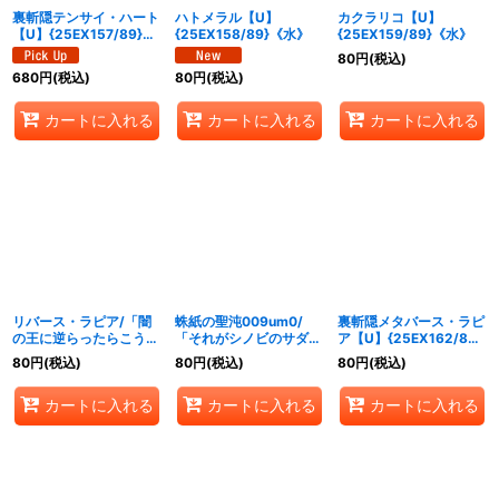
裏斬隠テンサイ・ハート
ハトメラル【U】
カクラリコ【U】
【U】{25EX157/89}
{25EX158/89}《水》
{25EX159/89}《水》
《水》
80
円
(税込)
680
円
(税込)
80
円
(税込)
カートに入れる
カートに入れる
カートに入れる
リバース・ラピア/「闇
蛛紙の聖沌009um0/
裏斬隠メタバース・ラピ
の王に逆らったらこうな
「それがシノビのサダ
ア【U】{25EX162/89}
るんだから♪」【U】
メ…」【U】
《火》
80
円
(税込)
80
円
(税込)
80
円
(税込)
{25EX160/89}《闇》
{25EX161/89}《闇》
カートに入れる
カートに入れる
カートに入れる